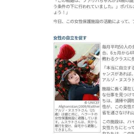
「この結婚は、ファリバちゃんが14歳の
う条件の下に行われていました。」ポパル
ょう！」
今日、この女性保護施設の活動によって、
女性の自立を促す
毎月平均50人
合、6ヵ月から
教わるクラスに
「本当に自立す
ャンスがあれば
アルゾ・ヌスラ
施設に長く滞在
な仕事を見つけ
ちは、清掃や調
© UNICEF
性が、この女性
Afghanistan/2009/Walther
アルゾ・ヌスラトさん（25
省を通さなけれ
歳）は娘と共に、ヘラートの
女性保護施設に避難していま
この施設は、ハ
す。ムスラトさんは、夫から
暴行を受け、自宅から避難し
女性たちにとっ
てきました。
女たちは、この