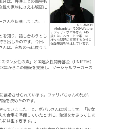
場合は、弁護士との面会も
女性の家族にさえも秘密に
ーさんを保護しました。」
© UUNICEF
Afghanistan/2009/Walther
ナフィザ・ポパルさん（45
とを知り、話し合おうとし
歳）は、ヘラートで唯一の
様々な問題に直面する女性の
持ち出したのです。今日、
保護施設を管理しています。
さんは、家族の元に戻りま
ニスタン女性の声」と国連女性開発基金（UNIFEM）
08年からこの施設を支援し、ソーシャルワーカーの
でに結婚させられています。ファリバちゃんの兄が、
の結婚を決めたのです。
やってきました」と、ポパルさんは話します。「彼女
夫の食事を準備していたときに、熱湯をかぶってしま
んには重すぎます。」