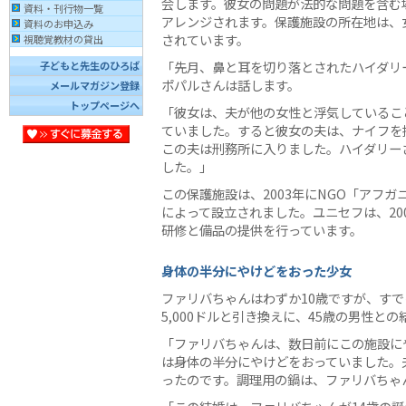
会します。彼女の問題が法的な問題を含む
資料・刊行物一覧
アレンジされます。保護施設の所在地は、
資料のお申込み
されています。
視聴覚教材の貸出
「先月、鼻と耳を切り落とされたハイダリ
子どもと先生のひろば
ポパルさんは話します。
メールマガジン登録
トップページへ
「彼女は、夫が他の女性と浮気しているこ
ていました。すると彼女の夫は、ナイフを
この夫は刑務所に入りました。ハイダリー
した。」
この保護施設は、2003年にNGO「アフガ
によって設立されました。ユニセフは、20
研修と備品の提供を行っています。
身体の半分にやけどをおった少女
ファリバちゃんはわずか10歳ですが、す
5,000ドルと引き換えに、45歳の男性と
「ファリバちゃんは、数日前にこの施設に
は身体の半分にやけどをおっていました。
ったのです。調理用の鍋は、ファリバちゃ