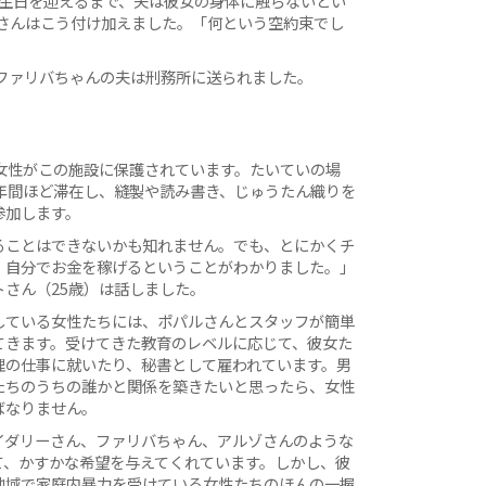
誕生日を迎えるまで、夫は彼女の身体に触らないとい
さんはこう付け加えました。「何という空約束でし
ファリバちゃんの夫は刑務所に送られました。
の女性がこの施設に保護されています。たいていの場
4年間ほど滞在し、縫製や読み書き、じゅうたん織りを
参加します。
ることはできないかも知れません。でも、とにかくチ
、自分でお金を稼げるということがわかりました。」
トさん（25歳）は話しました。
している女性たちには、ポパルさんとスタッフが簡単
てきます。受けてきた教育のレベルに応じて、彼女た
理の仕事に就いたり、秘書として雇われています。男
たちのうちの誰かと関係を築きたいと思ったら、女性
ばなりません。
イダリーさん、ファリバちゃん、アルゾさんのような
て、かすかな希望を与えてくれています。しかし、彼
地域で家庭内暴力を受けている女性たちのほんの一握