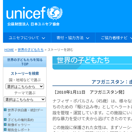
ユニセフについて
寄付・協力方法
ご協力者様ナビ
HOME
>
世界の子どもたち
> ストーリーを読む
世界の子どもたちを知る
TOP
ストーリーを検索
国・地域などで選ぶ
アフガニスタン：
【2010年1月11日 アフガニスタン発】
テーマで選ぶ
ナフィザ・ポパルさん（45歳）は、様々
ちのための「駆け込み寺」としてヘラート
世界子供白書・統計デー
設を管理・運営しています。この施設にい
タ
的な暴力を受けて夫から逃げてきたのです
子どもの権利条約
映像ギャラリー
この施設に保護された女性は、まずソーシ
報告会レポート