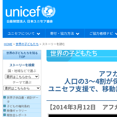
ユニセフについて
寄付・協力方法
ご協力者様ナビ
HOME
>
世界の子どもたち
> ストーリーを読む
世界の子どもたちを知る
TOP
ストーリーを検索
アフ
国・地域などで選ぶ
人口の3〜4割が
テーマで選ぶ
ユニセフ支援で、移動
世界子供白書・統計デー
タ
【2014年3月12日 ア
子どもの権利条約
映像ギャラリー
報告会レポート