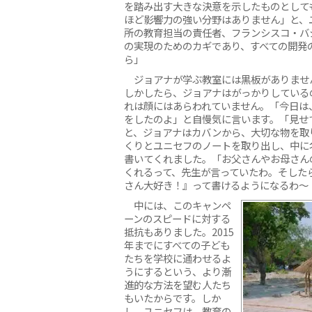
を踏み出す大きな決意を示したものとして
ほど影響力の強い分野はありません」と、
所の教育担当の責任者、フランシスコ・バ
の実現のためのカギであり、すべての開発
ら」
ジョアナが学ぶ教室には黒板がありませ
しかしたら、ジョアナはがっかりしている
れは顔にはあらわれていません。「今日は
をしたのよ」と自慢気に言います。「見せ
と、ジョアナはカバンから、大切な物を取
くりとユニセフのノートを取り出し、中に
書いてくれました。「お父さんやお母さん
くれるって、先生が言っていたわ。そした
さん大好き！』って書けるようになるわ〜
中には、このキャンペ
ーンのスピードに対する
抵抗もありました。2015
年までにすべての子ども
たちを学校に通わせるよ
うにするという、より漸
進的な方法を望む人たち
もいたからです。しか
し、ユニセフは、教育の