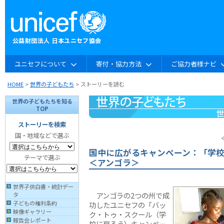
ユニセフについて
寄付・協力方法
ご協力者様ナビ
HOME
>
世界の子どもたち
> ストーリーを読む
世界の子どもたちを知る
TOP
ストーリーを検索
国・地域などで選ぶ
国中に広がるキャンペーン：「学
テーマで選ぶ
＜アンゴラ＞
世界子供白書・統計デー
アンゴラの2つの州で成
タ
子どもの権利条約
功したユニセフの「バッ
映像ギャラリー
ク・トゥ・スクール（学
報告会レポート
校に戻ろう）キャンペー