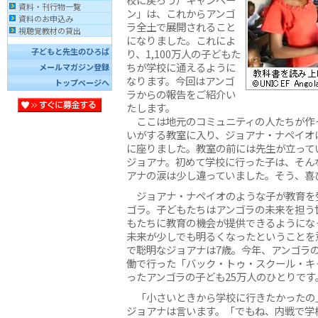
資料・刊行物一覧
ン」は、これからアンゴ
資料のお申込み
ラ全土で展開されること
視聴覚教材の貸出
になりました。これによ
子どもと先生のひろば
り、1,100万人の子どもた
ちが学校に通えるように
メールマガジン登録
なります。今回はアンゴ
トップページへ
ラからの報告をご紹介い
たします。
ここは地元のコミュニティの人たちが作
いがする教室に入り、ジョアナ・ナペイオ
に座りました。教室の前には先生が立って
ジョアナ。初めて学校に行った子は、そん
アナの涙は少し違っていました。そう、喜
ジョアナ・ナペイオのような子が教育を
ゴラ。子どもたちはアンゴラの未来を担う
もたちに教育の機会が提供できるようにな
未来が少しでも明るくなったということを
で聡明なジョアナは7歳。今年、アンゴラ
働で行った「バック・トゥ・スクール・キ
ったアンゴラの子ども25万人のひとりです
「小さいときから学校に行きたかったの
ジョアナは言います。「でもね、内戦で学