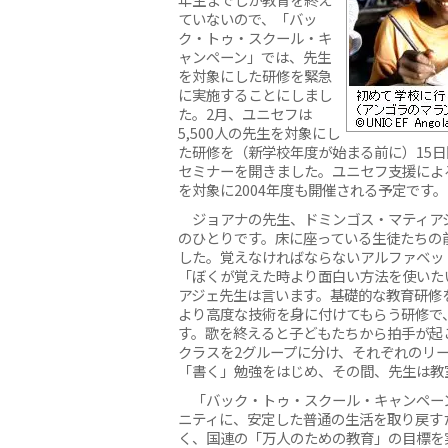
ていないので、「バッ
ク・トゥ・スクール・キ
ャンペーン」では、先生
を対象にした研修を緊急
に実施することにしまし
た。2月、ユニセフは
5,500人の先生を対象にし
た研修を（新学校年度が始まる前に）15日
セミナーを開きました。ユニセフ支援によ
を対象に2004年度も開催される予定です。
ジョアナの先生、ドミンゴス・マティア
のひとりです。床に座っている生徒たちの
した。覚えなければならないアルファベッ
「ぼくが覚えた時より面白い方法を使いた
アジェ先生は言います。基礎的な教育研修
より高度な技術を身に付けてもらう研修で
す。歌を終えると子どもたちから拍手が起
クラスを2グループに分け、それぞれのリ
「書く」勉強をはじめ、その間、先生は教
「バック・トゥ・スクール・キャンペー
ニティに、安定した普通の生活を取り戻す
く、国連の「万人のための教育」の目標を