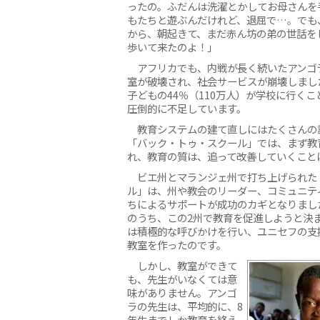
ったの。ふだんは洗濯とかしてお母さんを
もたちと遊ぶんだけれど、退屈で…。でも
から、朝起きて、まだ赤ん坊の弟の世話を
歩いて来たのよ！」
アフリカでも、内戦が長く続いたアンゴラで
室が破壊され、社会サービスが崩壊しまし
子どもの44％（110万人）が学校に行く
圧倒的に不足しています。
教育システムの建て直しにはたくさんの
「バック・トゥ・スクール」では、まず教
れ、教育の質は、追って改善していくこと
ビエ州とマランジェ州で打ち上げられた
ル」は、州や教会のリーダー、コミュニテ
ちによるサポートが成功のカギとなりまし
のうち、この2州で教育を促進しようと決
は積極的な呼びかけを行い、ユニセフの支援
教室を作ったのです。
しかし、教室ができて
も、先生がいなくては意
味がありません。アンゴ
ラの先生は、平均的に、8
年生までしか教育を終え