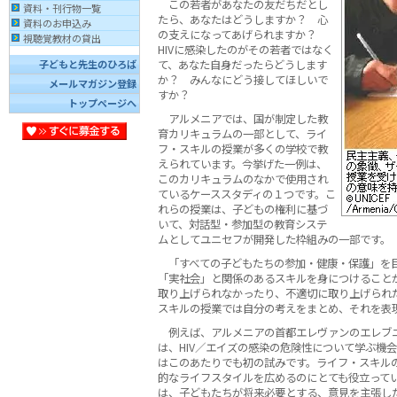
この若者があなたの友だちだとし
資料・刊行物一覧
たら、あなたはどうしますか？ 心
資料のお申込み
の支えになってあげられますか？
視聴覚教材の貸出
HIVに感染したのがその若者ではなく
て、あなた自身だったらどうします
子どもと先生のひろば
か？ みんなにどう接してほしいで
メールマガジン登録
すか？
トップページへ
アルメニアでは、国が制定した教
育カリキュラムの一部として、ライ
フ・スキルの授業が多くの学校で教
えられています。今挙げた一例は、
このカリキュラムのなかで使用され
ているケーススタディの１つです。こ
れらの授業は、子どもの権利に基づ
いて、対話型・参加型の教育システ
ムとしてユニセフが開発した枠組みの一部です。
「すべての子どもたちの参加・健康・保護」を
「実社会」と関係のあるスキルを身につけること
取り上げられなかったり、不適切に取り上げられ
スキルの授業では自分の考えをまとめ、それを表
例えば、アルメニアの首都エレヴァンのエレブニ
は、HIV／エイズの感染の危険性について学ぶ機
はこのあたりでも初の試みです。ライフ・スキル
的なライフスタイルを広めるのにとても役立ってい
は、子どもたちが将来必要とする、意見を主張し