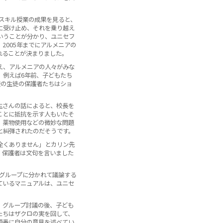
・スキル授業の成果を見ると、
に受け止め、それを乗り越え
いうことが分かり、ユニセフ
2005年までにアルメニアの
れることが決まりました。
え、アルメニアの人々がみな
。例えば6年前、子どもたち
校の生徒の保護者たちはショ
生さんの話によると、校長を
ことに抵抗を示す人もいたそ
、薬物使用などの微妙な問題
と糾弾されたのだそうです。
全くありません」とカリン先
、保護者は文句を言いました
グループに分かれて議論する
ているマニュアルは、ユニセ
グループ討議の後、子ども
たちはザクロの実を回して、
順番に自分の意見を述べてい