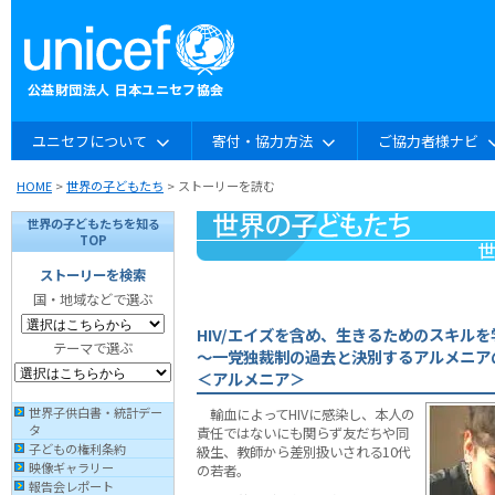
ユニセフについて
寄付・協力方法
ご協力者様ナビ
HOME
>
世界の子どもたち
> ストーリーを読む
世界の子どもたちを知る
TOP
ストーリーを検索
国・地域などで選ぶ
HIV/エイズを含め、生きるためのスキルを
テーマで選ぶ
〜一党独裁制の過去と決別するアルメニア
＜アルメニア＞
世界子供白書・統計デー
輸血によってHIVに感染し、本人の
タ
責任ではないにも関らず友だちや同
子どもの権利条約
級生、教師から差別扱いされる10代
映像ギャラリー
の若者。
報告会レポート