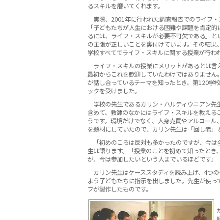
るスキルを磨いてくれます。
実際、2001年に行われた調査報告でのライフ
「子どもたちが人生における困難や課題を肯定的
るには、ライフ・スキルが必要不可欠である」と
の主張が正しいことを裏付けています。その結果、
学校すべてでライフ・スキルに関する授業が行わ
ライフ・スキルの授業にメリットがあるとは言
最初からこれを歓迎していたわけではありません
が話し合っているテーマを知ったとき、第120学
ックを受けました。
学校の先生であるカリン・ハルティウニアン先
含めて、教師のなかにはライフ・スキルを教える
うです。環境だけでなく、人身売買やアルコール
を題材にしていたので、カリン先生は「回し者」
「初めのころは反対も多かったのですが、今は
生は語ります。「授業のことを初めて知ったとき
が、今は参加したいという人までいるほどです」
カリン先生はケーススタディを読み上げ、4つの
よう子どもたちに指示を出しました。先生が使っ
フが製作したものです。