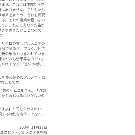
きます。これには正解や不正
解はありません。子どもたち
は考えをまとめ、それを表現
する。それが授業の狙いなの
です。これこそカリン先生が
重きを置きたいことなので
す。
ザクロの実はアルメニアの
象徴であるだけでなく、民主
主義の象徴とも言われていま
種はどれも皆平等なのです」
利だけでなく、他人の権利に
りを歩み始めたアルメニアに
要なことです。
4歳のサムエルさん。「点数
いたと言われる心配がないの
すよ」と同じクラスの14
現する権利を奪うことなんて
2004年11月23日
ユニセフ・アルメニア事務所