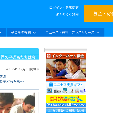
ログイン・各種変更
募金・寄
よくあるご質問
子どもの権利
ニュース・資料・プレスリリース
≪2004年12月6日掲載≫
学ぶ
の子どもたち〜