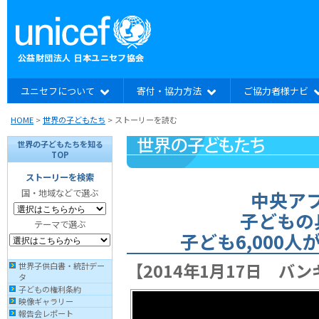
ユニセフについて
寄付・協力方法
ご協力者様ナビ
HOME
>
世界の子どもたち
> ストーリーを読む
世界の子どもたちを知る
TOP
ストーリーを検索
中央ア
国・地域などで選ぶ
子どもの
テーマで選ぶ
子ども6,000
【2014年1月17日 バン
世界子供白書・統計デー
タ
子どもの権利条約
映像ギャラリー
報告会レポート