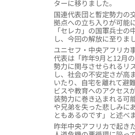
ターに移りました。
国連代表団と暫定勢力の
拠点への立ち入りが可能
「セレカ」の国軍兵士の
し、今回の解放に至りま
ユニセフ・中央アフリカ
代表は「昨年9月と12月
勢力に関与させられるリ
し、社会の不安定さが高
いたり、自宅を離れて避
ビスや教育へのアクセス
装勢力に巻き込まれる可
や兄弟を失った悲しみに
ともあるのです」と述べ
昨年中央アフリカで起き
人道危機の悪循環に陥っ