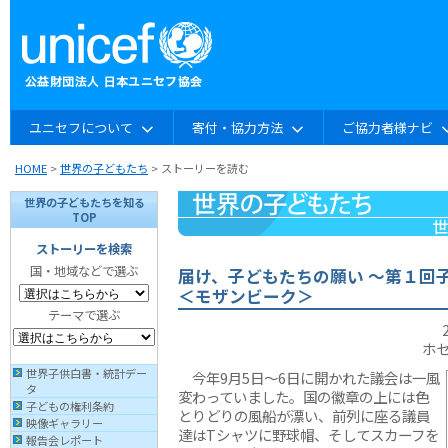
ユニセフについて
寄付・協力方法
ご協力者様ナビ
HOME
>
世界の子どもたち
> ストーリーを読む
世界の子どもたちを知る
TOP
ストーリーを検索
国・地域などで選ぶ
届け、子どもたちの願い 〜第１回
＜モザンビーク＞
テーマで選ぶ
ホ
世界子供白書・統計デー
今年9月5日〜6日に開かれた議会は一風
タ
変わっていました。国の徽章の上には色
子どもの権利条約
とりどりの風船が漂い、前列に座る議員
映像ギャラリー
達はTシャツに野球帽、そしてスカーフを
報告会レポート