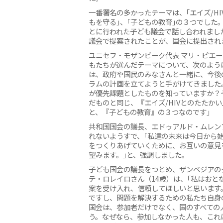
一番署名の多かったテーマは、｢エイズ/HI
もを守る｣、｢子どもの教育｣の３つでした
とに行われた子ども議会で話し合われまし
議会で提案されたことが、国会に提出され
ユニセフ・モザンビーク代表 マリ・ピエ
もたちが選んだテーマについて、次のよう
は、政府や国民のみなさんと一緒に、今後
ラムの計画を立てようと手がけてきました
が優先課題としたものを知っていますか？
だものと同じ、『エイズ/HIVとのたたか
と、『子どもの教育』の３つなのです｣
共和国国会の議長、エドゥアルド・ムレン
れないようすで、｢私達の未来は今日から
をつくりあげていくために、お互いの意見
望みます。｣と、強調しました。
子ども国会の議長をつとめ、ザンベジアの
テ・ロレイロさん（14歳）は、｢私はおと
案を受け入れ、信頼してほしいと思います
ですし、問題を解決するための私たち自身
国会は、参加者だけでなく、国のすべての
う。なぜなら、参加しなかった人も、これ