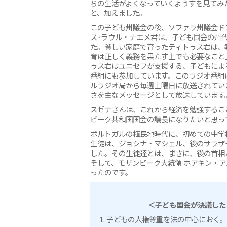
ちの生活がよくなっていくようすを見てみ
と、加えました。
この子ども州議会の後、ソファラ州議会ド
ス･ラウル・ナエメ君は、子ども国会の州
た。貧しい家庭で育ったティトゥス君は、
育は正しく義務を果たす上でも必要なこと
ゥス君はユニセフが支援する、子どもによ
番組にも参加しています。このラジオ番組
ルラジオ局から毎週土曜日に放送されてい
さを主なメッセージとして放送しています
スゼテさんは、これから経済を勉強するこ
ビーク共和国国会の議長になりたいと思っ
ポルトガルの植民地時代に、初めての中学
生徒は、ジョシナ・マシェル、後のサラザ
した。その生徒達とは、まさに、後の首相
そして、モザンビーク大統領 ホアキン・
ったのです。
＜子ども国会が決議した
子どもの人権尊重を法の中心におく。