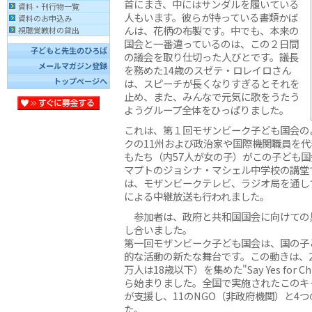
首にまき、中にはサンダルを履いている
資料・刊行物一覧
人もいます。彼らが持っている書類かば
資料のお申込み
んは、花柄の布製です。中でも、本来の
視聴覚教材の貸出
国会と一番違っているのは、この２日間
子どもと先生のひろば
の議会を取り仕切った人びとです。議長
メールマガジン登録
を務めた14歳のスゼテ・ロレイロさん
トップページへ
は、スピーチが長くなりすぎるとそれを
止め、また、みんなで元気に歌をうたう
ようグループ全体をひっぱりました。
これは、第１回モザンビーク子ども国会の
クの11州および政治家や国際機関職員を代
もたち（内57人が女の子）がこの子ども
マプトのジョシナ・マシェル中学校の講堂
は、モザンビークテレビ、ラジオ局を通し
による中継放送も行われました。
参加者は、政府と共和国国会に向けての
し合いました。
第一回モザンビーク子ども国会は、国の子
的な活動の新たな舞台です。この動きは、21
万人は18歳以下）を集めた"Say Yes for C
ら始まりました。全国で実施されたこのキ
が支援し、11のNGO（非政府機関）と4
た。