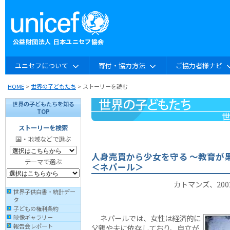
ユニセフについて
寄付・協力方法
ご協力者様ナビ
HOME
>
世界の子どもたち
> ストーリーを読む
世界の子どもたちを知る
TOP
ストーリーを検索
国・地域などで選ぶ
人身売買から少女を守る 〜教育が
テーマで選ぶ
＜ネパール＞
カトマンズ、200
世界子供白書・統計デー
タ
子どもの権利条約
ネパールでは、女性は経済的に
映像ギャラリー
報告会レポート
父親や夫に依存しており、自立が