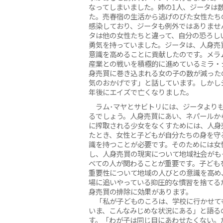
なってしまいました。姉の1人、ジータは
た。売春宿の生活から逃げのびた女性たちの
感染しており、ジータも例外ではありませ
タは他の女性たちと違って、自分の恐ろし
勇気を持っていました。ジータは、人身売
意識を高めることに貢献したのです。メラ
産業との戦いを積極的に進めているミラ・
身売買に巻き込まれる女の子の数が減った
気のおかげです」と話しています。しかし
年後にエイズで亡くなりました。
ラム･マヤとサビトリには、ジータよりも
るでしょう。人身売買にあい、ネパールか
に搾取される少女をなくすためには、人身
たとき、女性と子どもが自分たちの身を守
識を持つことが必要です。そのためには女
し、人身売買の現実について地域社会がも
べての人が関わることが重要です。子ども
重要性について地域の人びとの意識を高め
場に追いやっている抑圧的な慣習を捨てる
身売買の排除に効果があります。
「私が子どものころは、学校に行かせて
いま、こんなみじめな状況にある」と語る
す。「わが子は同じ目にあわせたくない。