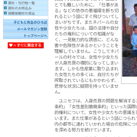
資料・刊行物一覧
とても難しいために、「仕事があ
資料のお申込み
る」などの依存の悪循環を断ち切
視聴覚教材の貸出
れるという話にすぐ飛びついてし
まいがちです。またネパールの女
子どもと先生のひろば
性や少女たちは、国の法律や自分
メールマガジン登録
たちの権利についての知識がな
トップページへ
く、一見魅力的な誘惑に、どんな
害や危険性があるかということを
理解していません。こうしてネパ
ールの村々では、女性や少女たち
が人身売買の標的になってしまい
ます。しかも性産業に取り込まれ
た女性たちの多くは、自分たちが
搾取されているにもかかわらず、
悲惨な状況に疑問を持っていませ
ん。
ユニセフは、人身売買の問題を解消する
条約」「女性差別撤廃条約」といった国際
的権利について、女性や少女たちの意識を
います。また仕事があるという話につられ
内の都市に連れていかれた場合の危険につ
を深める努力を続けています。