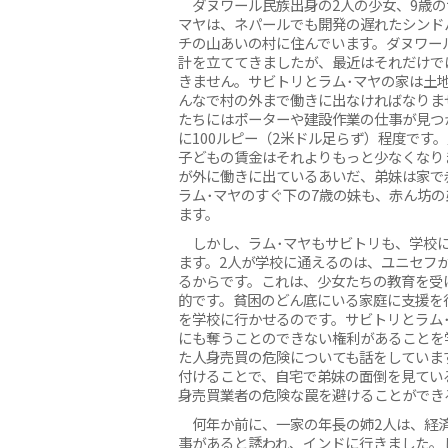
ダヌワール民族出身の2人の少女、9歳の
マヤは、ネパールでも開発の遅れたシンド
チの山あいの村に住んでいます。ダヌワー
計を立ててきましたが、最近はそれだけで
きません。サビトリとラム･マヤの家は土
んなで村の外まで働きに出なければなりま
たちにはポーターや建設作業の仕事が見つ
に100ルピー（2米ドル足らず）程度です
子どもの賃金はそれよりもっと少なくなり
が外に働きに出ているあいだ、弟妹は家で
ラム･マヤのすぐ下の7歳の妹も、赤ん坊
ます。
しかし、ラム･マヤもサビトリも、学校
ます。2人が学校に通えるのは、ユニセフ
るからです。これは、少女たちの教育を受
的です。貧困のどん底にいる家庭に支援を
を学校に行かせるのです。サビトリとラム
にも奪うことのできない権利があることを
た人身売買の危険についても話をしていま
付けることで、自宅で弟妹の面倒を見てい
身売買業者の危険な罠を避けることができ
何年か前に、一家の年長の姉2人は、経
事があると誘われ、インドに行きました。