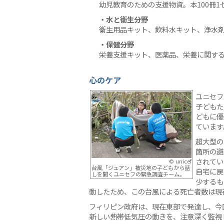
幼児教育のための支援物資。本100冊1
・水と衛生分野
衛生用品キット、飲料水キット、浄水
・保健分野
栄養支援キット、医薬品、栄養に関す
心のケア
ユニセフ
子どもた
どもに優
ています
超大型の
箇所の避
されてい
© unicef
台風「ジュアン」被災地の子どもから話
自宅に戻
しを聞くユニセフの緊急調査チーム。
少するも
動したため、この台風による死亡者数は現
フィリピン政府は、現在東部で発達し、今
新しい熱帯低気圧の動きを、注意深く監視