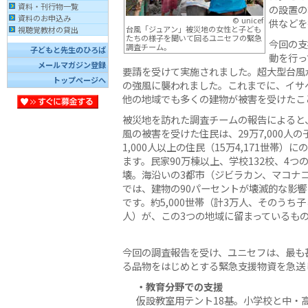
資料・刊行物一覧
の設置の
資料のお申込み
© unicef
供などを
台風「ジュアン」被災地の女性と子ども
視聴覚教材の貸出
たちの様子を聞いて回るユニセフの緊急
今回の支
調査チーム。
子どもと先生のひろば
動を行っ
メールマガジン登録
要請を受けて実施されました。超大型台風
トップページへ
の強風に襲われました。これまでに、イサ
他の地域でも多くの建物が被害を受けたこ
被災地を訪れた調査チームの報告によると
風の被害を受けた住民は、29万7,000人の
1,000人以上の住民（15万4,171世帯）
ます。民家90万棟以上、学校132校、4つ
壊。海沿いの3都市（ジビラカン、マコナ
では、建物の90パーセントが壊滅的な影
です。約5,000世帯（計3万人、そのうち子ど
人）が、この3つの地域に留まっているも
今回の調査報告を受け、ユニセフは、最も
る品物をはじめとする緊急支援物資を急送
・教育分野での支援
仮設教室用テント18基。小学校と中・