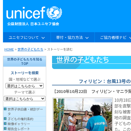
ユニセフについて
寄付・協力方法
ご協力者様ナビ
HOME
>
世界の子どもたち
> ストーリーを読む
世界の子どもたちを知る
TOP
ストーリーを検索
国・地域などで選ぶ
フィリピン：台風13号
【2010年10月22日 フィリピン・マニラ
テーマで選ぶ
10月1
部を直撃
世界子供白書・統計デー
刻な被害
タ
地の調査
子どもの権利条約
子どもの
映像ギャラリー
た。この
報告会レポート