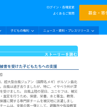
ログイン・各種変更
募金・寄
よくあるご質問
子どもの権利
ニュース・資料・プレスリリース
の被害を受けた子どもたちへの支援
発】
8日、超大型台風ジュアン（国際名メギ）がルソン島北
。台風は過ぎ去りましたが、特に、イサベラ州が深
を受けました。 台風上陸の翌日、ユニセフは、被災
・査定を行うため、保健、栄養、水と衛生、教育、
保護に関する専門家チームを被災地に派遣しまし
チームは、支援の第一弾として、避難所や仮設教室