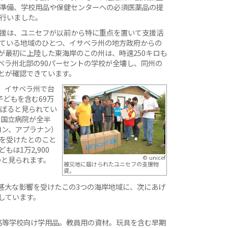
準備、学校用品や保健センターへの必須医薬品の提
行いました。
援は、ユニセフが以前から特に重点を置いて支援活
ている地域のひとつ、イサベラ州の地方政府からの
が最初に上陸した東海岸のこの州は、時速250キロも
ベラ州北部の90パーセントの学校が全壊し、同州の
とが確認できています。
、イサベラ州で台
子どもを含む69万
にのぼると見られてい
の国立病院が全半
コン、アプラナン）
響を受けたとのこと
もは1万2,900
© unicef
のと見られます。
被災地に届けられたユニセフの支援物
資。
甚大な影響を受けたこの3つの海岸地域に、次にあげ
しています。
高等学校向け学用品。教員用の資材。玩具を含む早期