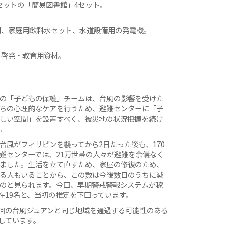
セットの「簡易図書館」4セット。
剤、家庭用飲料水セット、水道設備用の発電機。
る啓発・教育用資材。
の「子どもの保護」チームは、台風の影響を受けた
ちの心理的なケアを行うため、避難センターに「子
しい空間」を設置すべく、被災地の状況把握を続け
。
台風がフィリピンを襲ってから2日たった後も、170
難センターでは、21万世帯の人々が避難を余儀なく
ました。生活を立て直すため、家屋の修復のため、
る人もいることから、この数は今後数日のうちに減
のと見られます。今回、早期警戒警報システムが稼
在19名と、当初の推定を下回っています。
回の台風ジュアンと同じ地域を通過する可能性のある
しています。