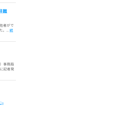
非難
牲者がで
...
続
金）事務局
もに記者発
む»