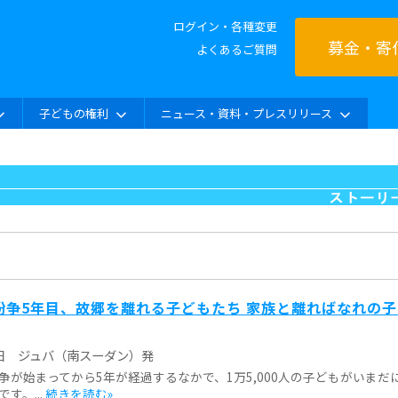
ログイン・各種変更
募金・寄
よくあるご質問
子どもの権利
ニュース・資料・プレスリリース
紛争5年目、故郷を離れる子どもたち 家族と離ればなれの子
日
ジュバ（南スーダン）発
争が始まってから5年が経過するなかで、1万5,000人の子どもがいまだ
す。...
続きを読む»