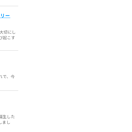
ーリー
大切にし
び起こす
れで、今
誕生した
しまし