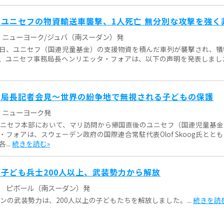
ユニセフの物資輸送車襲撃、1人死亡 無分別な攻撃を強く
ニューヨーク/ジュバ（南スーダン）発
日、ユニセフ（国連児童基金）の支援物資を積んだ車列が襲撃され、犠
、ユニセフ事務局長ヘンリエッタ・フォアは、以下の声明を発表しました。
務局長記者会見～世界の紛争地で無視される子どもの保護
ニューヨーク発
ユニセフ本部において、マリ訪問から帰国直後のユニセフ（国連児童基
・フォアは、スウェーデン政府の国際連合常駐代表Olof Skoog氏とと
...
続きを読む»
子ども兵士200人以上、武装勢力から解放
ピボール（南スーダン）発
ンの武装勢力は、200人以上の子どもたちを解放しました。...
続きを読