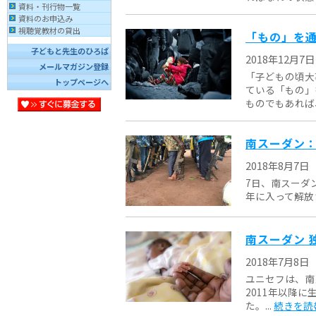
資料・刊行物一覧
資料のお申込み
視聴覚教材の貸出
「もの」を通
子どもと先生のひろば
2018年12月7日
メールマガジン登録
「子どもの頃大
トップページへ
ている「もの」
ものでもあれば、
南スーダン：
2018年8月7日
7日、南スーダ
年に入って解放さ
南スーダン 
2018年7月8日
ユニセフは、南
2011年以降
た。...
続きを読