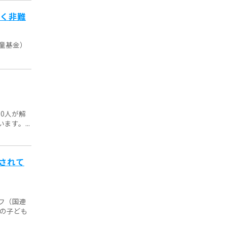
強く非難
童基金）
0人が解
す。...
されて
フ（国連
人の子ども