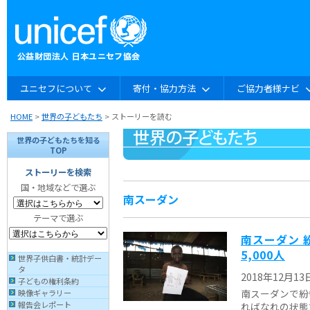
ユニセフについて
寄付・協力方法
ご協力者様ナビ
HOME
>
世界の子どもたち
> ストーリーを読む
世界の子どもたちを知る
TOP
ストーリーを検索
国・地域などで選ぶ
南スーダン
テーマで選ぶ
南スーダン 
5,000人
世界子供白書・統計デー
タ
2018年12月13
子どもの権利条約
南スーダンで紛
映像ギャラリー
報告会レポート
ればなれの状態で