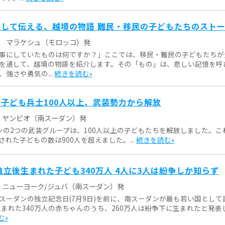
して伝える、越境の物語 難民・移民の子どもたちのスト
マラケシュ（モロッコ）発
事にしていたものは何ですか？」ここでは、移民・難民の子どもたちが
を通して、越境の物語を紹介します。その「もの」は、悲しい記憶を呼
強さや勇気の...
続きを読む»
子ども兵士100人以上、武装勢力から解放
ヤンビオ（南スーダン）発
ンの2つの武装グループは、100人以上の子どもたちを解放しました。こ
れた子どもの数は900人を超えました。...
続きを読む»
独立後生まれた子ども340万人 4人に3人は紛争しか知らず
ニューヨーク/ジュバ（南スーダン）発
スーダンの独立記念日(7月9日)を前に、南スーダンが最も若い国として
に生まれた340万人の赤ちゃんのうち、260万人は紛争下に生まれたと発表
む»