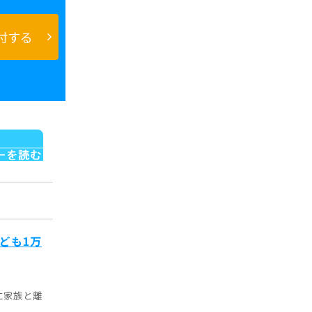
付する
ども1万
に家族と離