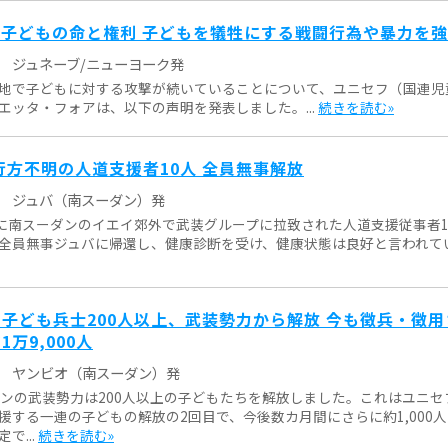
子どもの命と権利 子どもを犠牲にする戦闘行為や暴力を
ジュネーブ/ニューヨーク発
地で子どもに対する攻撃が続いていることについて、ユニセフ（国連児
エッタ・フォアは、以下の声明を発表しました。...
続きを読む»
行方不明の人道支援者10人 全員無事解放
ジュバ（南スーダン）発
日に南スーダンのイエイ郊外で武装グループに拉致された人道支援従事者1
全員無事ジュバに帰還し、健康診断を受け、健康状態は良好と言われていま
子ども兵士200人以上、武装勢力から解放 今も徴兵・徴用
万9,000人
ヤンビオ（南スーダン）発
ダンの武装勢力は200人以上の子どもたちを解放しました。これはユニセ
援する一連の子どもの解放の2回目で、今後数カ月間にさらに約1,000
で...
続きを読む»