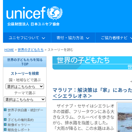
ユニセフについて
寄付・協力方法
ご協力者様ナビ
HOME
>
世界の子どもたち
> ストーリーを読む
世界の子どもたちを知る
TOP
ストーリーを検索
国・地域などで選ぶ
マラリア：解決策は「家」にあった
テーマで選ぶ
＜シエラレオネ＞
ザイナブ・セサイはシエラレオ
世界子供白書・統計デー
ネの首都、フリータウンにある大
タ
きなスラム、クルーベイを歩きな
子どもの権利条約
がら、排水路を指差しました。
映像ギャラリー
「大雨が降ると、この水路はあふ
報告会レポート