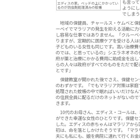
も言って
エディスの家。ベッドの上にかかってい
ようにし
るのが防虫剤処理済みの蚊帳
でしまう
地域の保健員、チャールス・ケムベと保
ーベイでマラリアの発生を抑える活動に力
し容易な仕事ではありません。「クルーベ
りますが、定期的に医療ケアを受ける人は
子どものいる女性も同じです。高い治療費
のでは、と思っているの」シエラネオネの
府が薬と治療にかかる費用に助成金を出し
らの人々は政府がすべてのものをただで配
とです」
保健教室が開かれた後でさえ、保健セン
のわずかです。「でもマラリア対策は家庭
処理された蚊帳の中で眠ればいいだけなん
の住民全員に配るだけのネットがないので
きます。
10代のお母さん、エディス・コールは、
ができた幸運な女性のひとりです。保健セ
した。エディスの赤ちゃんはマラリアから
初は、命を落としかけたそうです。「マラ
夫にも私にも、娘を病院に連れて行くお金