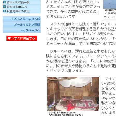
れてたくさんのゴミが流されてく
資料・刊行物一覧
るの。そして汚物が家の中に入っ
資料のお申込み
てきて、多くの問題が起こるの」
視聴覚教材の貸出
と彼女は言います。
クルーベ
子どもと先生のひろば
スラムの道はとても狭くて滑りやすく、
メールマガジン登録
とキャッサバの葉を料理する香りが立ち込
トップページへ
はこの汚い川の中で、トリガイの殻や他の
します。目の前の豚を追い払いながら、ザイ
ミュニティが直面している問題について話
クルーベイは、汚れた空気と水がもたら
険にさらされています。フリータウンにあ
から汚物を運んできます。「ここには蚊が
の。川の水が人や動物のうんちや動物の死
とザイナブは言います。
ザイナブ
いる妹の
を使って
買いまし
はないわ
私がいな
少なくと
ないよう