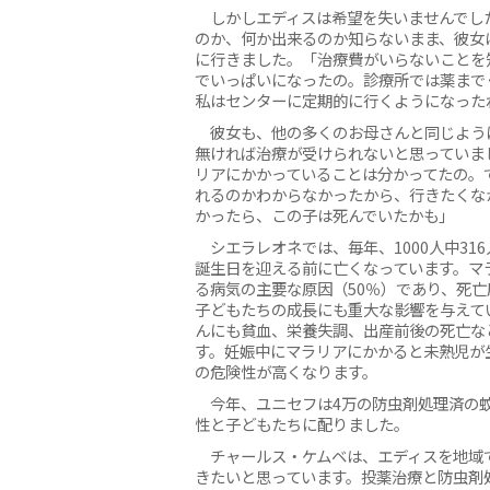
しかしエディスは希望を失いませんでし
のか、何か出来るのか知らないまま、彼女
に行きました。「治療費がいらないことを
でいっぱいになったの。診療所では薬まで
私はセンターに定期的に行くようになった
彼女も、他の多くのお母さんと同じよう
無ければ治療が受けられないと思っていま
リアにかかっていることは分かってたの。
れるのかわからなかったから、行きたくな
かったら、この子は死んでいたかも」
シエラレオネでは、毎年、1000人中31
誕生日を迎える前に亡くなっています。マ
る病気の主要な原因（50％）であり、死亡
子どもたちの成長にも重大な影響を与えて
んにも貧血、栄養失調、出産前後の死亡な
す。妊娠中にマラリアにかかると未熟児が
の危険性が高くなります。
今年、ユニセフは4万の防虫剤処理済の
性と子どもたちに配りました。
チャールス・ケムベは、エディスを地域
きたいと思っています。投薬治療と防虫剤