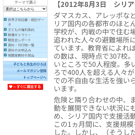
【2012年8月3日 シリ
テーマで選ぶ
ダマスカス、アレッポな
世界子供白書・統計デー
リア国内の各都市のほと
タ
学校が、内戦の中で住む
子どもの権利条約
映像ギャラリー
追われた人々の避難場所
報告会レポート
ています。教育省によれ
資料・刊行物一覧
資料のお申込み
の数は、現時点で307校
視聴覚教材の貸出
いところで50人程度。多
子どもと先生のひろば
ろで400人を超える人々
メールマガジン登録
トップページへ
での不自由な生活を強い
います。
危険と隣り合わせの中、
動を展開できない状況に
め、シリア国内で支援活
この1ヵ月間に、支援規
した。しかし、（そうし