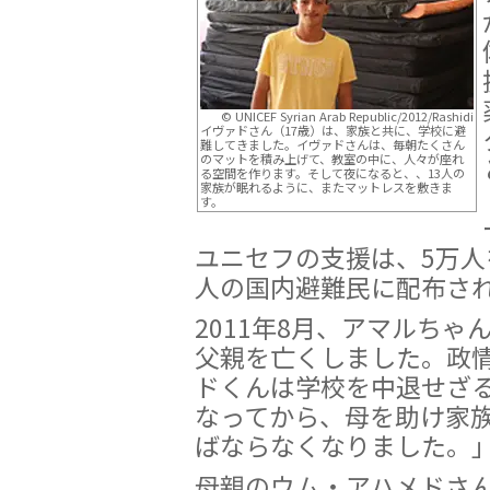
© UNICEF Syrian Arab Republic/2012/Rashidi
イヴァドさん（17歳）は、家族と共に、学校に避
難してきました。イヴァドさんは、毎朝たくさん
のマットを積み上げて、教室の中に、人々が座れ
る空間を作ります。そして夜になると、、13人の
家族が眠れるように、またマットレスを敷きま
す。
ユニセフの支援は、5万人を
人の国内避難民に配布さ
2011年8月、アマルち
父親を亡くしました。政情
ドくんは学校を中退せざ
なってから、母を助け家
ばならなくなりました。
母親のウム・アハメドさ