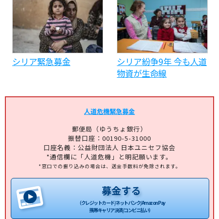
シリア緊急募金
シリア紛争9年 今も人道
物資が生命線
人道危機緊急募金
郵便局（ゆうちょ銀行）
振替口座：00190-5-31000
口座名義：公益財団法人 日本ユニセフ協会
*通信欄に「人道危機」と明記願います。
*窓口での振り込みの場合は、送金手数料が免除されます。
募金する
（クレジットカード/ネットバンク/Amazon Pay
携帯キャリア決済/コンビニ払い）