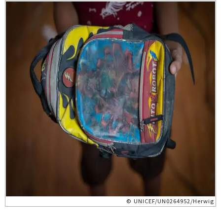
© UNICEF/UN0264952/Herwig