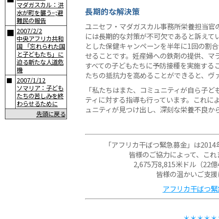
マダガスカル：洪
長期的な解決策
水が町を襲う−;避
難民の報告
ユニセフ・マダガスカル事務所栄養担当官
2007/2/2
■
には長期的な対策が不可欠であると訴えて
中央アフリカ共和
とした保健キャンペーンを半年に1回の割
国 「忘れられた国
と子どもたち」に
せることです。妊産婦への鉄剤の提供、マ
迫る新たな人道危
すべての子どもたちに予防接種を実施する
機
たちの抵抗力を高めることができると、ヴ
2007/1/12
■
ソマリア：子ども
「私たちはまた、コミュニティが自ら子ど
たちの苦しみを終
ティに対する指導も行っています。これに
わらせるために
ュニティが見つけ出し、深刻な栄養不良か
先頭に戻る
「アフリカ干ばつ緊急募金」は2014
皆様のご協力によって、これ
2,675万8,815米ドル（22
皆様の温かいご支援
アフリカ干ばつ緊急
＊＊＊＊＊