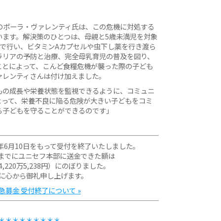
のポーラ・ヴァレンティ氏は、この危機に対処する
います。解決策のひとつは、母親と5歳未満児を対象
合で行い、ビタミンAカプセルや虫下し薬を行き渡ら
ラリアの予防と治療、完全母乳育児の普及を図り、
ことによって、こんど食糧危機が襲った際の子ども
ァレンティさんは付け加えました。
もの成長や栄養状態を監視できるように、コミュニ
よって、栄養不良に陥る危険が大きい子どもをコミ
ら子どもを守ることができるのです」
年6月10日をもって受付を終了いたしました。
までにユニセフ本部に送金できた額は
億4,220万5,238円）にのぼりました。
に心から御礼申し上げます。
募金 受付終了について »
＊＊＊＊＊＊＊＊＊