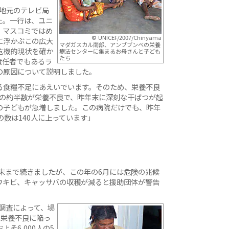
、地元のテレビ局
た。一行は、ユニ
、マスコミではめ
© UNICEF/2007/Chinyama
に浮かぶこの広大
マダガスカル南部、アンブブンベの栄養
危機的現状を確か
療法センターに集まるお母さんと子ども
たち
責任者でもあるラ
の原因について説明しました。
る食糧不足にあえいでいます。そのため、栄養不良
児の約半数が栄養不良で、昨年末に深刻な干ばつが起
の子どもが急増しました。この病院だけでも、昨年
の数は140人に上っています」
年末まで続きましたが、この年の6月には危険の兆候
ウキビ、キャッサバの収穫が減ると援助団体が警告
態調査によって、場
の栄養不良に陥っ
そ6,000人の5