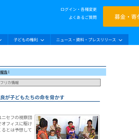
ログイン・各種変更
募金・寄
よくあるご質問
子どもの権利
ニュース・資料・プレスリリース
報告
l
フリカ情報
良が子どもたちの命を脅かす
ユニセフの視察団
でオフィスに駆け
くるとは予想して