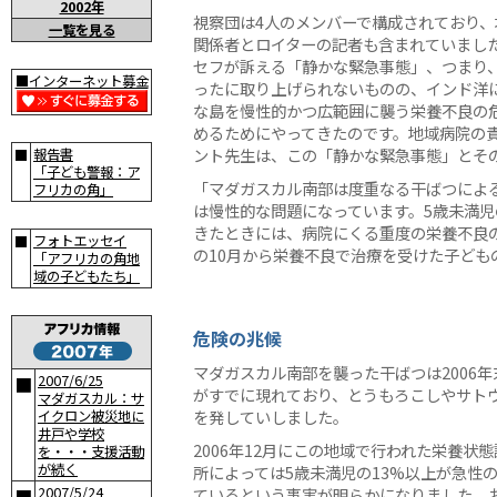
2002年
視察団は4人のメンバーで構成されており
一覧を見る
関係者とロイターの記者も含まれていまし
セフが訴える「静かな緊急事態」、つまり
■インターネット募金
ったに取り上げられないものの、インド洋
な島を慢性的かつ広範囲に襲う栄養不良の
めるためにやってきたのです。地域病院の
ント先生は、この「静かな緊急事態」とそ
報告書
■
「子ども警報：ア
「マダガスカル南部は度重なる干ばつによ
フリカの角」
は慢性的な問題になっています。5歳未満
きたときには、病院にくる重度の栄養不良
フォトエッセイ
■
の10月から栄養不良で治療を受けた子ども
「アフリカの角地
域の子どもたち」
危険の兆候
マダガスカル南部を襲った干ばつは2006
2007/6/25
■
がすでに現れており、とうもろこしやサト
マダガスカル：サ
を発していしました。
イクロン被災地に
井戸や学校
2006年12月にこの地域で行われた栄養状
を・・・支援活動
が続く
所によっては5歳未満児の13%以上が急性
2007/5/24
ているという事実が明らかになりました。およ