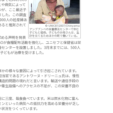
えや病気によって
少が、ここ最近子
ました。この調査
,000人の妊産婦あ
あると推測されて
© UNICEF/2007/Chinyama
アンブブンベの栄養療法センターで休む
子どもと祖母。子どものお母さんは、生
計を立てるためほかの町で働いている。
求める声明を発表
GOが食糧配布活動を強化し、ユニセフと保健省は栄
センターを設置しました。3月末までには、500人
る子どもが治療を受けました。
ほかの様々な要因によって引き起こされています。
ム担当官であるアントワーヌ・ドリーニュ氏は、慢性
構造的問題の現れだと言います。輸送や通信手段の
や衛生設備へのアクセスの不足が、この栄養不良の
日に三度、毎食食べています。米は炭水化物に富ん
ミンといった病気への抵抗力を高める栄養分が乏し
い状況をつくっています。