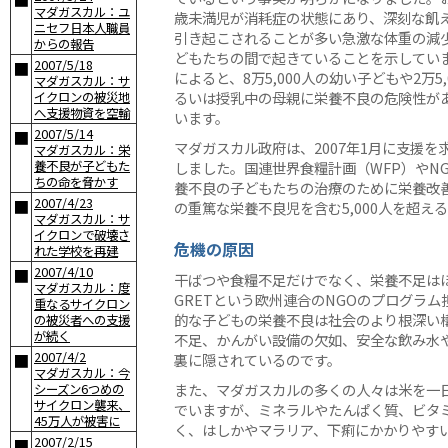
■
マダガスカル：ユ
歳未満児が消耗症の状態にあり、深刻な飢
ニセフ日本人職員
引き起こされることが多い急激な体重の減
からの報告
どもたちの間で起きていることを示してい
2007/5/18
■
によると、8万5,000人の幼い子どもや2万5
マダガスカル：サ
るいは授乳中の母親に栄養不良の危険性が
イクロンの被災地
へ支援物資を空輸
います。
2007/5/14
■
マダガスカル政府は、2007年1月に支援を
マダガスカル：栄
養不良が子どもた
しました。国連世界食糧計画（WFP）やN
ちの命を脅かす
養不良の子どもたちの治療のために栄養改善
2007/4/23
■
の重篤な栄養不良児を含む5,000人を超え
マダガスカル：サ
イクロンで破壊さ
危機の原因
れた学校を再建
2007/4/10
■
干ばつや食糧不足だけでなく、栄養不足は
マダガスカル：度
GRETという欧州連合のNGOのプログラ
重なるサイクロン
的な子どもの栄養不良は社会のより根深い
の被災者への支援
が続く
不足、かんがい設備の欠如、安全な飲み水
2007/4/2
■
裏に隠されているのです。
マダガスカル：今
また、マダガスカルの多くの人々は米を一
シーズン6つめの
サイクロン襲来、
でいますが、ミネラルやたんぱく質、ビタ
45万人が被害に
く、はしかやマラリア、下痢にかかりやす
2007/2/15
■