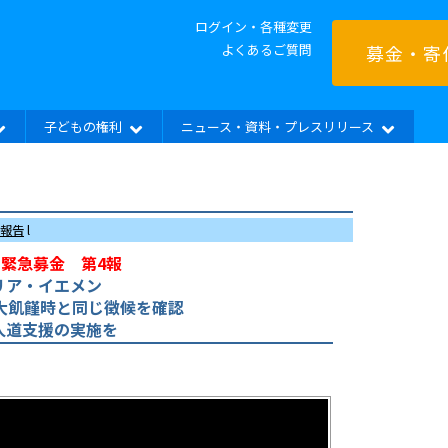
ログイン・各種変更
よくあるご質問
募金・寄
子どもの権利
ニュース・資料・プレスリリース
報告
l
緊急募金 第4報
リア・イエメン
ア大飢饉時と同じ徴候を確認
人道支援の実施を