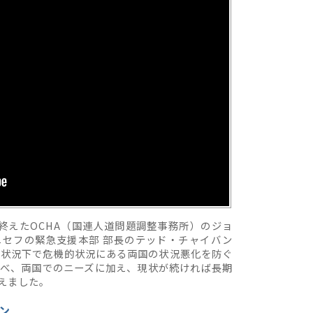
終えたOCHA（国連人道問題調整事務所）のジョ
セフの緊急支援本部 部長のテッド・チャイバン
な状況下で危機的状況にある両国の状況悪化を防ぐ
べ、両国でのニーズに加え、現状が続ければ長期
えました。
ン