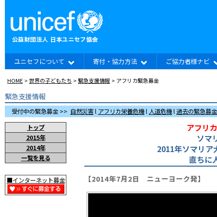
ユニセフについて
寄付・協力方法
ご協力者様ナビ
HOME
>
世界の子どもたち
>
緊急支援情報
> アフリカ緊急募金
緊急支援情報
受付中の緊急募金 >>
自然災害
l
アフリカ栄養危機
l
人道危機
l
過去の緊急募金
アフリカ
トップ
ソマ
2015年
2011年ソマリ
2014年
一覧を見る
直ちに
【2014年7月2日 ニューヨーク発】
■インターネット募金