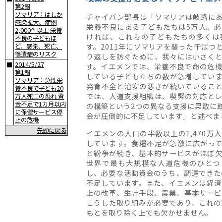
第2報
ソマリア：はしか
チャイバン部長は「ソマリアは岐路に
感染拡大、症例
栄養不良にある子どもたちは5万人。
2,000件以上 栄養
ければ、これらの子どもたちの多くは
不良の子どもほ
す。2011年にソマリアを襲った干ばつ
ど、感染、死亡、
後遺症のリスク
り返しを防ぐために、我々には小さく
2014/5/27
■
す。イエメンでは、栄養不良で命の危
第1報
している子どもたちの数が急増してい
ソマリア：急性栄
発育不全と治安の悪さが続いているこ
養不良で子ども20
では、人道支援組織は、喫緊の対応と
万人死亡の恐れ 資
金不足で1カ月以内
の構築という2つの異なる支援に果敢に
に保健サービス停
金が圧倒的に不足しています」と述べま
止の危機
先頭に戻る
イエメンの人口の半数以上の1,470万
しています。食糧不足が急激に広がっ
と紛争が続き、基本的サービスがほぼ
世界で最も大規模な人道危機のひとつ
し、必要な活動資金のうち、調達できた
不足しています。また、イエメンは経済
上の改革、生計手段、農業、基本サービ
こうした取り組みが必要であり、これの
もとを取り除く上でも欠かせません。