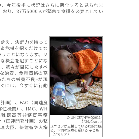
り、今年後半に状況はさらに悪化すると見られま
上おり、87万5000人が緊急で食糧を必要としてい
と訴え、決断力を持って
人道危機を招くだけでな
失うことになります。ソ
かな機会を逃すことにな
に、我々が目にしたすべ
定な治安、食糧価格の高
もたちの栄養不良−が現
防ぐには、今すぐに行動
。
糧計画）、FAO（国連食
際移住機関）、IMC、WH
国連難民高等弁務官事務
© UNICEF/NYHQ2011-
DP（国連開発計画）の緊
2439/Grarup
ユニセフが支援している病院で眠
総理大臣、保健省や人権
る、下痢の治療を受ける 子ども
。
（ソマリア）