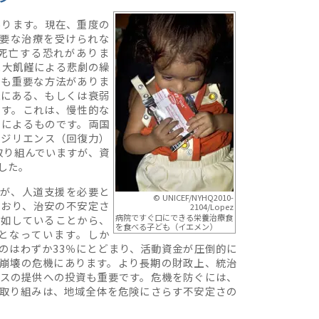
あります。現在、重度の
必要な治療を受けられな
死亡する恐れがありま
と大飢饉による悲劇の繰
とも重要な方法がありま
機にある、もしくは衰弱
ます。これは、慢性的な
とによるものです。両国
レジリエンス（回復力）
取り組んでいますが、資
した。
人が、人道支援を必要と
© UNICEF/NYHQ2010-
ており、治安の不安定さ
2104/Lopez
病院ですぐ口にできる栄養治療食
欠如していることから、
を食べる子ども（イエメン）
となっています。しか
のはわずか33％にとどまり、活動資金が圧倒的に
崩壊の危機にあります。より長期の財政上、統治
スの提供への投資も重要です。危機を防ぐには、
取り組みは、地域全体を危険にさらす不安定さの