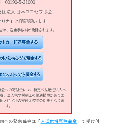
00190-5-31000
財団法人 日本ユニセフ協会
フリカ」と明記願います。
場合は、送金手数料が免除されます。
フ協会への寄付金には、特定公益増進法人へ
税、法人税の税制上の優遇措置がありま
個人住民税の寄付金控除の対象となりま
す。
国への緊急募金は「
人道危機緊急募金
」で受け付