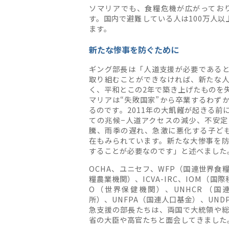
ソマリアでも、食糧危機が広がってお
す。国内で避難している人は100万人以
ます。
新たな惨事を防ぐために
ギング部長は「人道支援が必要である
取り組むことができなければ、新たな
く、平和とこの2年で築き上げたものを
マリアは“失敗国家”から卒業するわず
るのです。2011年の大飢饉が起きる前
ての兆候−人道アクセスの減少、不安
騰、雨季の遅れ、急激に悪化する子ど
在もみられています。新たな大惨事を
することが必要なのです」と述べました
OCHA、ユニセフ、WFP（国連世界食
糧農業機関）、ICVA-IRC、IOM（国
O（世界保健機関）、UNHCR （
所）、UNFPA（国連人口基金）、UN
急支援の部長たちは、両国で大統領や
省の大臣や高官たちと面会してきました