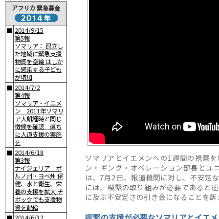
2014/9/15
■
第5報
ソマリア： 孤立し
た地域に緊急支援
物資を空輸 はしか
に感染する子ども
が増加
2014/7/2
■
第4報
ソマリア・イエメ
ン 2011年ソマリ
ア大飢饉時と同じ
徴候を確認 直ち
に人道支援の実施
を
2014/6/18
■
ソマリアとイエメンへの1週間の視察を
第3報
ン・ギング・オペレーション部長とユニ
ナイジェリア ボ
ルノ州・ヨベ州 保
は、7月2日、報道機関に対し、不安定
健、水と衛生、栄
には、喫緊の取り組みが必要であると述
養の支援を拡大 チ
に及ぶ不安定さの引き金になることを訴
ボックでも支援物
資を配給
喫緊の支援が必要なソマリアとイエメ
2014/6/12
■