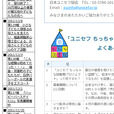
日本ユニセフ協会 TEL：03-5789-20
ト 受付終了！
Email：
jcuinfo@unicef.or.jp
30万冊以上の善意
が被災地の子ども
みなさまのあたたかいご協力ありがとう
たちの元へ
2011/12/8
■
第129報 小さな
子どもと頑張るお
母さんを支えた
い 福島県臨床心
理士会による、お
母さんと子どもの
心のケア活動
2011/12/3
■
第128報 「こん
な経験は初めてだ
＃
Ｑ
った・・・」 福
1
「ユニセフ ちっちゃ
震災の被害を受けた
島・双葉町の子ど
な図書館プロジェク
い空間”に、絵本や
もたちが、日伊バ
ト」って何ですか？
うなもの）を設置し
レーボール代表選
手をエスコート
2
募集期間について
出来るだけ早く、震
2011/12/1
■
(11日間)
は約１００箇所（予
第127報 『ハッ
す。なお、今後、現
ピーバースデイ
その際は再告知をす
3.11』写真展開催
3
いつ絵本は現地に届
４月の最初の週に絵
中
きますか？
す。
2011/11/25
■