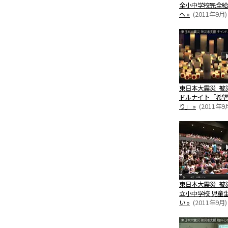
全小中学校完全給
へ »
(2011年9月)
東日本大震災 被
ドルナイト「希望
り」 »
(2011年9
東日本大震災 被
立小中学校 児童
い »
(2011年9月)