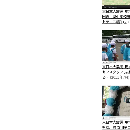
東日本大震災 現
回岩手県中学校総
トテニス編(1) »
(
東日本大震災 現
セフスタッフ 支
る »
(2011年7月)
東日本大震災 現
県女川町 女川第