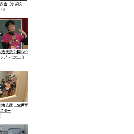
表会（小学校
1月)
者支援 公開CAP
ップ »
(2011年
災者支援 三宝保育
スター
)