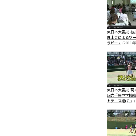
東日本大震災 被
理士会によるワー
ラピー »
(2011年
東日本大震災 現
回岩手県中学校総
トテニス編(2) »
(