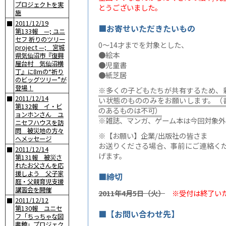
プロジェクトを実
とうございました。
施
2011/12/19
■
■お寄せいただきたいもの
第133報 —; ユニ
セフ 祈りのツリー
0〜14才までを対象とした、
project —; 宮城
●絵本
県気仙沼市『復興
屋台村 気仙沼横
●児童書
丁』に8mの“祈り
●紙芝居
のビッグツリー”が
登場！
※多くの子どもたちが共有するため、
2011/12/14
■
い状態のもののみをお願いします。（
第132報 イ・ビ
のあるものは不可）
ョンホンさん ユ
※雑誌、マンガ、ゲーム本は今回対象外
ニセフハウスを訪
問 被災地の方々
※【お願い】企業/出版社の皆さま
へメッセージ
お送りくださる場合、事前にご連絡く
2011/12/14
■
げます。
第131報 被災さ
れたお父さんを応
援しよう 父子家
■締切
庭・父親育児支援
講習会を開催
2011年4月5日（火）
※受付は終了いた
2011/12/12
■
第130報 ユニセ
■【お問い合わせ先】
フ「ちっちゃな図
書館」プロジェク