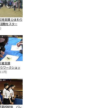
災地支援 ひまわり
活動をスター
)
災者支援
りワークショッ
11月)
手高校総体 バレ