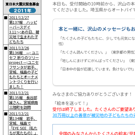
本日も、受付開始の10時前から、沢山の
てくださいました。埼玉県からオートバイ
2011/12/27
■
第137報 ハッピ
ーバースデイ
本と一緒に、沢山のメッセージも
3.11〜;あの日、被
災地で生まれた子
「たくさんの子どもたちに、少しでも元気にな
どもたち
性）
2011/12/26
■
「たくさん読んでください。」（東京都の男性
第136報 —; ユニ
セフ 祈りのツリー
「地しんにまけずにがんばってください」（東
project —;ユニセ
フサンタが岩手、
「日本中の皆が応援しています。負けないで!!
宮城、福島の子ど
もたちとオーナメ
ントづくりを行い
ました！
2011/12/21
■
みなさまのご協力ありがとうございます！
第135報 長谷部
誠さん、宮城県南
「絵本を送って！」
三陸町を訪問
受付は終了しました。たくさんのご要望あ
2011/12/21
■
30万冊以上の善意が被災地の子どもたちの元
第134報 岩手、
宮城、福島で
「EYE SEE（私た
ちが見たもの）」
全国のみなさんからたくさんの絵本/児