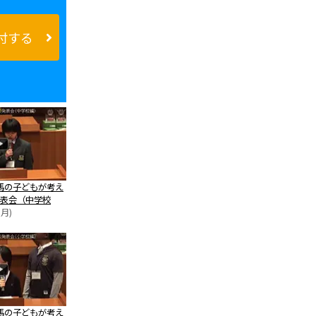
付する
馬の子どもが考え
表会（中学校
1月)
馬の子どもが考え