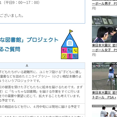
11（平日9：00〜17：00）
ーボール男子 PS
月)
ございました。
東日本大震災 岩
ーボール女子 PS
月)
Ａ
子どもたちがいる避難所に、ユニセフ設ける”子どもに優し
児童書などを詰めたミニライブラリー（小さい箱型本棚のよ
ようというプロジェクトです。
災の被害を受けた子どもたちに絵本を届けるためです。まず
定）に「ちっちゃな図書館」を届ける作業をすぐに行いま
東日本大震災 岩
地での需要や要望に応じて、拡大することも考えています。
トボール PSA »
る予定です。
本の箱詰めなどを行い、４月中旬には現地に届ける予定で