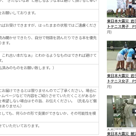
が、“きたないなあ”と感じるような本は避けて頂けると幸い
をお願いしております。
東日本大震災 岩
ればお受けできますが、はったままの状態ではご遠慮くださ
トテニス男子 PS
月)
読み聞かせできたり、自分で物語を読んだりできる本を優先
ります。
、これ古い本だなぁ」とわかるようなものはできれば避けて
す。
払済みのものをお願い致します。）
東日本大震災 岩
トテニス女子 PS
月)
にお届けできるとは限りませんのでご了承ください。場合に
ームページなどで内容をご紹介させていただくことがあるか
を希望しない場合はその旨、お伝えください。（氏名など個
はありません）
きましても、何らかの形で支援ができないか、その可能性を模
せていただいております。
東日本大震災 被