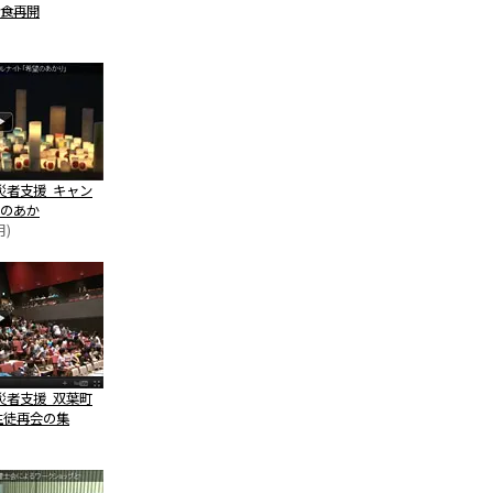
食再開
災者支援 キャン
のあか
月)
災者支援 双葉町
生徒再会の集