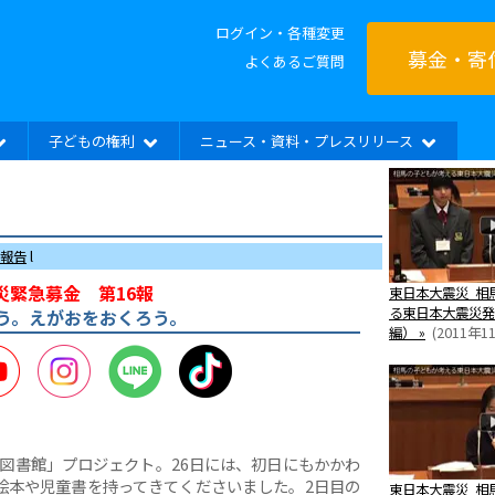
ログイン・各種変更
募金・寄
よくあるご質問
子どもの権利
ニュース・資料・プレスリリース
報告
l
災緊急募金 第16報
東日本大震災 相
る東日本大震災発
う。えがおをおくろう。
編） »
(2011年1
er
YouTube
Instagram
LINE
TikTok
な図書館」プロジェクト。26日には、初日にもかかわ
絵本や児童書を持ってきてくださいました。2日目の
東日本大震災 相