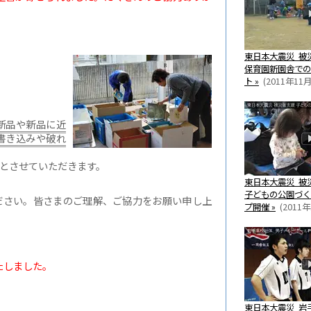
東日本大震災 被
保育園新園舎での
ト »
(2011年11月
新品や新品に近
書き込みや破れ
とさせていただきます。
東日本大震災 被
子どもの公園づく
ださい。皆さまのご理解、ご協力をお願い申し上
プ開催 »
(2011年
しました。
東日本大震災 岩