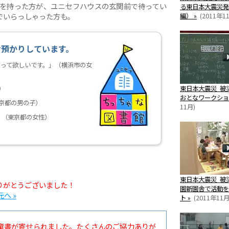
本を持った方が、ユニセフハウスの玄関前で待ってい
る東日本大震災発
でいらっしゃった方も。
編） »
(2011年1
お預かりしています。
って欲しいです。」（横浜市の女
）
東日本大震災 被災
おとなワークショ
京都の男の子）
11月)
」（東京都の女性）
東日本大震災 被
りがとうございました！
園新園舎で活動を
へ »
ト »
(2011年11月
童書が寄せられました。たくさんのご協力ありが