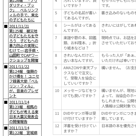
第126報 「ソリ
4
汚れていますが、良
もらった子どもたち
ダリティ・ブッ
いですか？
です。
ク」 ベルリンフ
5
子どもの名前が書い
書き込みのないもの
ィルの手で、東北
てあるんですが。
の子どもたちに
6
シールがはってある
きれいにはがしてあ
2011/11/21
■
んですが。
い。
第125報 被災地
の子どもたちを守
7
楽譜や歌の本、図鑑
現時点では、お話を
ろう 子どもへの
類、お料理本、」折
させていただいてお
暴力防止の実現に
り紙本などは？
むけて—;岩手県・
山田町でCAPワー
8
きれいなんだけど、
もらった人が「あぁ
クショップを開催
古い本なんですが。
いただければ幸いで
2011/11/22
■
9
AMAZONや楽天ブッ
構いません。（お支
第124報 復興の
クスなどで注文し
かけ橋を！ ユニセ
て、受取人を協会に
フ親善大使「ベル
していいですか？
リン・フィル」
10
メッセージなどをつ
構いませんが、現地
が、音楽のプレゼ
ント
けても良いですか？
よって、当協会のホ
もしれません。公開
2011/11/14
■
人情報は公開対象で
第123報 相馬の
子どもが考える東
11
DVDやマンガ等は受
DVDやマンガにつ
日本大震災発表会
け付けていますか？
索しています。
の開催報告
12
洋書を受け付けてい
日本語の本を優先さ
2011/11/14
■
ますか？
第122報 宮城県