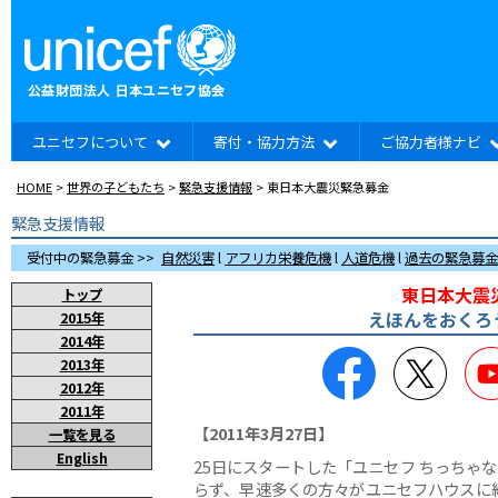
ユニセフについて
寄付・協力方法
ご協力者様ナビ
HOME
>
世界の子どもたち
>
緊急支援情報
> 東日本大震災緊急募金
緊急支援情報
受付中の緊急募金 >>
自然災害
l
アフリカ栄養危機
l
人道危機
l
過去の緊急募金
東日本大震
トップ
えほんをおくろ
2015年
2014年
Facebook
Twitt
2013年
2012年
2011年
【2011年3月27日】
一覧を見る
English
25日にスタートした「ユニセフ ちっちゃ
らず、早速多くの方々がユニセフハウスに