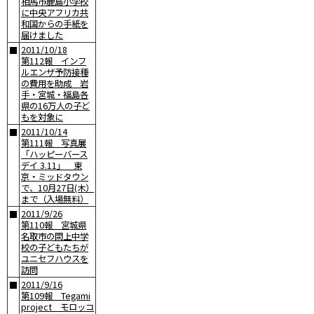
相馬市鹿島小学校
に中央アフリカ共
和国からの手紙を
届けました
2011/10/18
■
第112報 インフ
ルエンザ予防接種
の費用を助成 岩
手・宮城・福島各
県の16万人の子ど
もを対象に
2011/10/14
■
第111報 写真展
「ハッピーバース
デイ 3.11」 東
京・ミッドタウン
で、10月27日(木）
まで（入場無料）
2011/9/26
■
第110報 宮城県
名取市の閖上中学
校の子どもたちが
ユニセフハウスを
訪問
2011/9/16
■
第109報 Tegami
project モロッコ