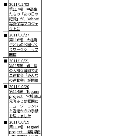
2011/11/02
■
第117報 中高生
たちの「あの日の
記録」が、Yahoo!
写真保存プロジェ
クトに
2011/10/27
■
第116報 大槌町
子どもの公園づく
りワークショップ
開催
2011/10/21
■
第115報 岩手県
の大槌保育園でミ
ニ運動会「みんな
の運動会」が開催
2011/10/20
■
第114報 Tegami
project 宮城県山
元町ふじ幼稚園に
ニュージーランド
と香港からの手紙
を届けました
2011/10/19
■
第113報 Tegami
project 福島県南