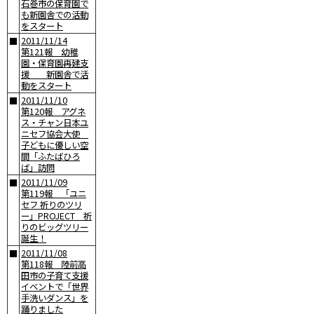
石巻市の保育園で
も新園舎での活動
をスタート
2011/11/14
■
第121報 幼稚
園・保育園再建支
援 新園舎で活
動をスタート
2011/11/10
■
第120報 アグネ
ス・チャン日本ユ
ニセフ協会大使
子どもに優しい空
間「ふたばひろ
ば」訪問
2011/11/09
■
第119報 「ユニ
セフ 祈りのツリ
ー」PROJECT 祈
りのビッグツリー
誕生！
2011/11/08
■
第118報 陸前高
田市の子育て支援
イベントで「世界
手洗いダンス」を
踊りました