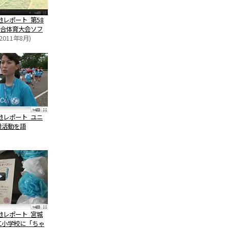
地レポート 第58
合体育大会ソフ
2011年8月)
地レポート ユニ
援活動を語
地レポート 宮城
二小学校に「ちゃ