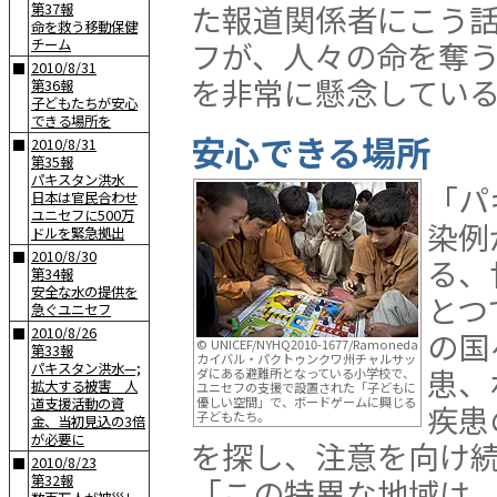
た報道関係者にこう
第37報
命を救う移動保健
フが、人々の命を奪
チーム
2010/8/31
■
を非常に懸念してい
第36報
子どもたちが安心
できる場所を
安心できる場所
2010/8/31
■
第35報
パキスタン洪水
「パ
日本は官民合わせ
ユニセフに500万
染例
ドルを緊急拠出
2010/8/30
■
る、
第34報
安全な水の提供を
とつ
急ぐユニセフ
2010/8/26
■
の国
© UNICEF/NYHQ2010-1677/Ramoneda
第33報
カイバル・パクトゥンクワ州チャルサッ
パキスタン洪水—;
患、
ダにある避難所となっている小学校で、
拡大する被害 人
ユニセフの支援で設置された「子どもに
優しい空間」で、ボードゲームに興じる
道支援活動の資
疾患
子どもたち。
金、当初見込の3倍
が必要に
を探し、注意を向け
2010/8/23
■
第32報
「この特異な地域は