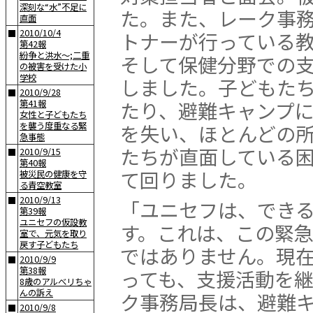
深刻な“水”不足に
た。また、レーク事
直面
2010/10/4
■
トナーが行っている
第42報
紛争と洪水〜;二重
そして保健分野での
の被害を受けた小
学校
しました。子どもた
2010/9/28
■
たり、避難キャンプ
第41報
女性と子どもたち
を襲う度重なる緊
を失い、ほとんどの
急事態
たちが直面している
2010/9/15
■
第40報
て回りました。
被災民の健康を守
る青空教室
2010/9/13
■
「ユニセフは、でき
第39報
ユニセフの仮設教
す。これは、この緊
室で、元気を取り
戻す子どもたち
ではありません。現
2010/9/9
■
第38報
っても、支援活動を
8歳のアルべリちゃ
んの訴え
ク事務局長は、避難
2010/9/8
■