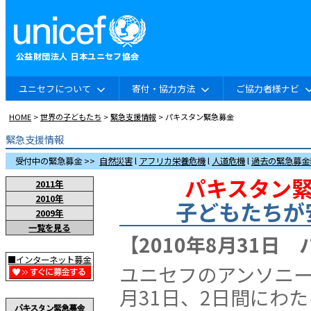
ユニセフについて
寄付・協力方法
ご協力者様ナビ
HOME
>
世界の子どもたち
>
緊急支援情報
> パキスタン緊急募金
緊急支援情報
受付中の緊急募金 >>
自然災害
l
アフリカ栄養危機
l
人道危機
l
過去の緊急募金
パキスタン緊
2011年
2010年
子どもたちが
2009年
一覧を見る
【2010年8月31日
■インターネット募金
ユニセフのアンソニー
月31日、2日間にわ