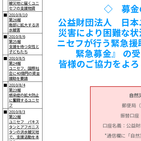
被災地に届くユニ
◇ 募金
セフの支援物資
2010/8/10
■
公益財団法人 日本
第26報
南部に拡大する洪
災害により困難な状
水被害
2010/8/6
■
ニセフが行う緊急援
第25報
支援を待つ女性と
緊急募金』 の
子どもたち
2010/8/5
■
皆様のご協力をよろ
第24報
ユニセフ、国際社
会に40億円の資金
援助を要請
2010/8/4
■
第23報
自然
感染症の拡大防止
に奮闘するユニセ
郵便局（
フ
2010/8/3
■
振替口座：0
第22報
ユニセフ パキス
口座名義：公益財
タンとアフガニス
タンの洪水被災地
*通信欄に「自
で、支援活動を本