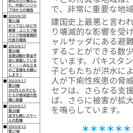
数百万人が被災し
た、中部パンジャ
で、非常に重要な地
ブ州からの報告
2010/8/20
■
建国史上最悪と言わ
第31報
かつてないほどの
り壊滅的な影響を受
被害：ユニセフ南
アジア地域事務所
ャルサッダにある避
代表の報告
2010/8/17
■
することができる数
第30報
支援活動が資金不
ています。パキスタン
足に直面していま
す・・・みなさま
子どもたちが洪水によ
のご支援をお願い
します！
人が下痢性疾患の脅
2010/8/17
■
第29報
セフは、さらなる支
350万人の子ども
たちが感染症の危
ば、さらに被害が拡
機に直面
2010/8/17
■
を鳴らしています。
第28報
途方も無いスケー
ルの危機
＊＊＊＊＊＊
2010/8/12
■
第27報