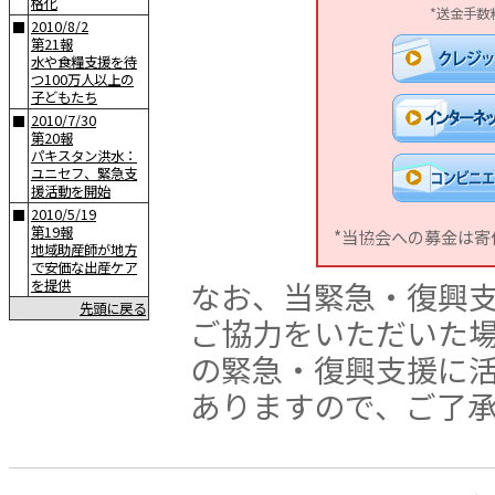
格化
*送金手数
2010/8/2
■
第21報
水や食糧支援を待
つ100万人以上の
子どもたち
2010/7/30
■
第20報
パキスタン洪水：
ユニセフ、緊急支
援活動を開始
2010/5/19
■
第19報
*当協会への募金は
地域助産師が地方
で安価な出産ケア
なお、当緊急・復興
を提供
先頭に戻る
ご協力をいただいた
の緊急・復興支援に
ありますので、ご了