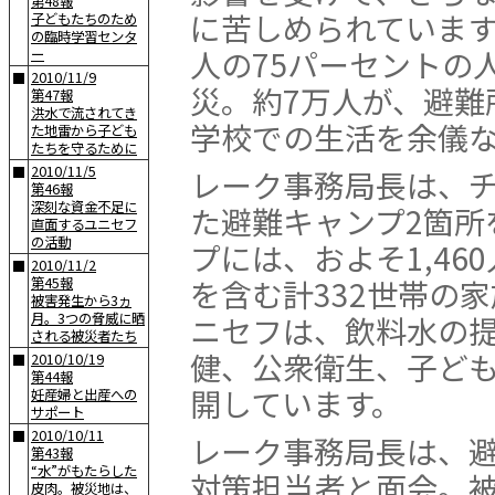
第48報
に苦しめられています
子どもたちのため
の臨時学習センタ
人の75パーセントの
ー
2010/11/9
■
災。約7万人が、避難
第47報
洪水で流されてき
学校での生活を余儀
た地雷から子ども
たちを守るために
2010/11/5
■
レーク事務局長は、
第46報
深刻な資金不足に
た避難キャンプ2箇所
直面するユニセフ
の活動
プには、およそ1,46
2010/11/2
■
を含む計332世帯の
第45報
被害発生から3ヵ
月。3つの脅威に晒
ニセフは、飲料水の
される被災者たち
健、公衆衛生、子ど
2010/10/19
■
第44報
開しています。
妊産婦と出産への
サポート
2010/10/11
■
レーク事務局長は、
第43報
“水”がもたらした
対策担当者と面会。
皮肉。被災地は、