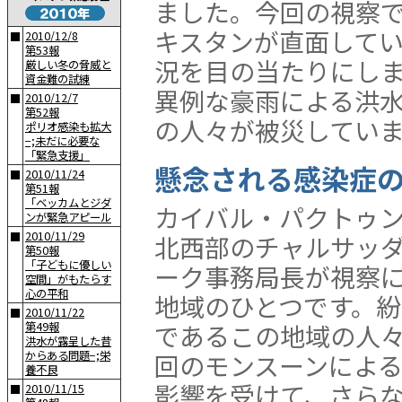
ました。今回の視察
キスタンが直面して
2010/12/8
■
第53報
況を目の当たりにし
厳しい冬の脅威と
資金難の試練
異例な豪雨による洪水被
2010/12/7
■
第52報
の人々が被災してい
ポリオ感染も拡大
−;未だに必要な
「緊急支援」
懸念される感染症
2010/11/24
■
第51報
「ベッカムとジダ
カイバル・パクトゥ
ンが緊急アピール
2010/11/29
■
北西部のチャルサッ
第50報
「子どもに優しい
ーク事務局長が視察
空間」がもたらす
心の平和
地域のひとつです。
2010/11/22
■
であるこの地域の人
第49報
洪水が露呈した昔
からある問題−;栄
回のモンスーンによ
養不良
影響を受けて、さら
2010/11/15
■