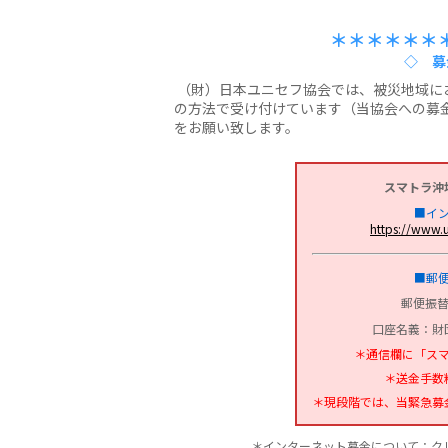
＊＊＊＊＊＊
◇ 募
（財）日本ユニセフ協会では、被災地域に
の方法で受け付けています（当協会への募
をお願い致します。
スマトラ沖
■イ
https://www.u
■郵
郵便振替：
口座名義：財
＊通信欄に「ス
＊送金手数
＊現段階では、当緊急募
＊インターネット募金について：ク