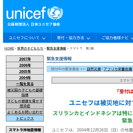
ユニセフについて
寄付・協力方法
ご協力者様ナビ
HOME
>
世界の子どもたち
>
緊急支援情報
> スマトラ 第2報
緊急支援情報
2007年
2006年
受付中の緊急募金 >>
自然災害
l
アフリカ栄養危機
2005年
2004年
スマト
一覧を見る
被災国の子どもの基礎
「受付
指標
ユニセフは被災地に対
子どもの健康を脅かす
感染症
スリランカとインドネシアは特に
よくあるお問い合わせ
トピックス
緊急
ユニセフは、2004年12月26日（日）の地