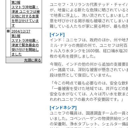
第2報
ユニセフ・スリランカ代表テッド・チャイ
スマトラ沖地震・
が、地雷による新たな危険に晒されている
津波 ユニセフは被
で地表に浮上し、洗い流されてしまいまし
災地に対する支援
意を呼びかける掲示板も破壊されてしまい
を呼びかけていま
す
難している人たちが家に戻る時が、最も危
■
2004/12/27
[インド]
第1報
インド：ユニセフは、政府のほか、州や地
スマトラ沖地震・
ミル･ナドゥの南部の州で、ユニセフは何百
津波で緊急募金の
受け付けを開始し
トル入り水タンクを1600個、経口補水塩2
ました
枚の毛布を提供しました。
先頭に戻る
今現在、インドの他の州から追加の支援要
バー諸島では、深刻な被害が懸念されてい
段は依然として復旧していません。
「今この時点で最も必要なのは、安全な飲
「一番被害を受けた地域では、井戸などの
安全な水がなくては、人々は汚い水を飲ま
れわれユニセフの最大の不安要因です。」
[インドネシア]
ユニセフの職員は、国連調査チームの一員
いました。コペンハーゲンの物資供給セン
の栄養剤、浄水タブレット、シェルター備