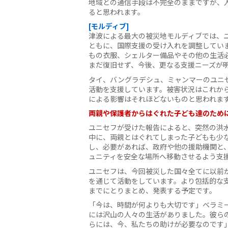
地域との通信手段は不完全のままですが、人
ると思われます。
[モルディブ]
津波による最大の被災地モルディブでは、
ともに、国際支援の受け入れを調整してい
もの衣服、シェルター備品やその他の生活
まだ復旧せず、今後、更なる支援ニーズが
タイ、バングラデシュ、ミャンマーのユニ
活動を支援しています。被害状況はこれか
による影響はそれほどないものと思われま
両親や保護者からはぐれた子ども達のため
ユニセフが受けた報告によると、突然の洪
中に、両親とはぐれてしまった子どもも少
し、必要があれば、政府や他の援助機関と
ュニティを安全な場所へ移動させるよう支
ユニセフは、今回被災した国々全てに以前
を通じて活動をしています。より包括的な支
までにとりまとめ、発表する予定です。
「今は、時間が何よりも大切です」ベラミ
には沢山の人々の生活がありました。彼ら
らには、今、私たちの助けが必要なのです