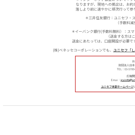
なりますが、現地への拠出は、お約
落しより前に速やかに順次行って参
＊三井住友銀行：ユニセフ・
（手数料減
＊イーバンク銀行(手数料無料）：ス
（送金する方は
送金にあたっては、口座開設が必要で
(株)ベネッセコーポレーションでも、
ユニセフ「し
お
財団法人日本
TEL：03-5789
広報関
Emai：
jcuinfo@uni
ユニセフ本部ホームページ