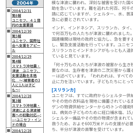
模な津波に襲われ、深刻な被害を受けた国
助を急いでいます。難を逃れた何百、何千
■
2004/12/31
請に応じていますが、シェルター、水、医
第6報
急に必要とされています。
ユニセフ、４１億
円の支援要請
インド、インドネシア、スリランカ、タイ
■
2004/12/30
で何百万もの人たちが津波に襲われました
第5報
国連機関は現地の政府と協力し、急を要す
ユニセフ、国際社
し、緊急支援活動を行っています。ユニセ
会へ支援をアピー
スリランカとインドネシアがもっとも人道
ル
ていると見ています。
■
2004/12/29
第4報
「何十万もの人たちが津波の被害から生き
スマトラ沖地震・
要なのは、生存者を津波の二次災害から護
津波 ユニセフ、
ーは述べています。「われわれは、すべて
支援活動を本格
化 〜;被害者の3
止に力を注いでいます。子どもたちにとっ
人に1人は子ど
[スリランカ]
も〜;
ユニセフは、すでに政府からシェルター供
■
2004/12/28
やその他の衣料品を現地に備蓄されている支
第3報
スマトラ沖地震・
ゲンの物資供給センターから45トンの援助
津波による津波被
は、病気の子どものために経口補水塩、15,
害への初動対応—;
シェルター備品やその他の物資が含まれて
—;ユニセフ・イン
救うため、およそ600万米ドルの支援が必
ドの場合
ち、半分が津波の直撃を受けています。
■
2004/12/28