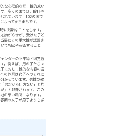
辱的な心理的な罰、性的或い
ます。多くの国では、殴打や
われています。102の国で
によってまちまちです。
、時に残酷なことをします。
れる嫌がらせが、受けた子ど
校当局にその重大性が認識さ
ついて相談や報告すること
ジェンダーの不平等と固定観
ます。例えば、男の子たちは
女子に対して性的な内容の言
子への体罰は女子へのそれに
が分かっています。男性の教
ば「男だから仕方ない」と片
んだ」と非難されます。この
心地の悪い場所になります。
思春期の女子が男子よりも学