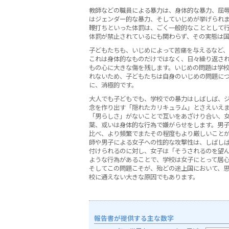
教師などの職員による暴力は、身体的な暴力、屈
はジェンダー的な暴力、そしていじめが挙げられ
鞭打ちといった体罰は、ごく一般的なこととして行
体罰が禁止されているにも関わらず、その実態は国
子どもたちも、いじめによって苦痛を与えるなど
これは身体的なものだけではなく、日々繰り返さ
もの心に大きな傷を残します。いじめの問題は学
れないため、子どもたちは自身のいじめの問題に
に、消極的です。
大人でも子どもでも、学校での暴力はしばしば、
念を作り出す「隠れたカリキュラム」とさえいえ
「男らしさ」がないことで互いをあざけり合い、
葉、或いは身体的な行為で嫌がらせをします。男
比べ、より頻繁でまたその程度もより厳しいこと
師や男子による女子への性的な攻撃性は、しばし
付けられるのに対し、女子は「そうされるのを望
ような行為があることで、学校は女子にとって居
そしてこの問題こそが、殆どの途上国において、
校に通えない大きな原因でもあります。
報告書が提供する主な数字