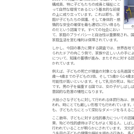
構成員、特に子どもたちの成長と福祉にと
って自然な環境であるという基本的な前提
の上に成り立っています。これは即ち、家
庭が子どもたちの保護、そして身体的・感
情的な安全の確保を最も適切に行い得るも
©
のだという認識です。すべての社会におい
て、家庭のプライバシーと自治性は重要視され、
家庭生活を営む権利は保障されています。
しかし、今回の暴力に関する調査では、世界各地
られたドアの向こう側で、家族や近しい人の手に
について、知識の蓄積が進み、またそれに対する
かれています。
例えば、子どもの死亡が捜査の対象となる先進国で
歳〜4歳までの子どもの3倍、そして5歳から14歳
可能性が高いといいます。そして乳児の死は、殆
です。男の子を偏重する国では、女の子がしばし
意図的な危害の犠牲になります。
大抵小さな子どもに対して行われる体罰行為は、
われ、時にとても厳しい形態でも行われています。
も、子どもたちにとって深刻なダメージを与える
ここ数年、子どもに対する性的暴力についての認
果、殆どの性的虐待は子どもがよく知る人、しば
行われていることが明らかにされています。 文化
う名目の子どもの健康や福祉を損ねる行為も、多