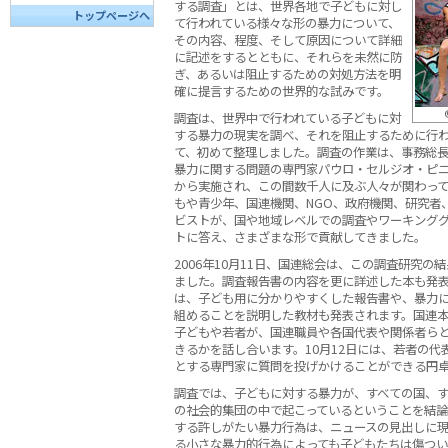
する調査」とは、世界各地で子どもに対し
トップページへ
て行われている様々な形の暴力について、
その内容、程度、そして原因について詳細
に記述をするとともに、それらを未然に防
ぎ、あるいは阻止するための対処方法を明
確に提言するための世界的な試みです。
調査は、世界中で行われている子どもに対
する暴力の現実を調べ、それを阻止するために行
て、初めて整理しました。調査の作業は、事務総
暴力に関する問題の専門家パウロ・セルジオ・ピニ
から実施され、この間数千人に及ぶ人々が関わっ
もや青少年、国連機関、NGO、政府機関、研究者
ビストが、国や地域レベルでの調査やワーキング
トに答え、さまざまな形で貢献してきました。
2006年10月11日、国連総会は、この調査研究の
ました。調査報告書の内容を更に詳述した本も発
は、子ども用に分かりやすくした報告書や、暴力
組めることを説明した教材も発表されます。国連
子どもや若者が、国連職員や各国代表や関係者ら
きるかを話し合います。10月12日には、若者の
とする専門家に質問を投げかけることができる円
調査では、子どもに対する暴力が、すべての国、
の社会的集団の中で起こっているということを結
する許しがたい暴力行為は、ニュースの見出しに
る小さな暴力的行為によっても子どもたちは傷つ