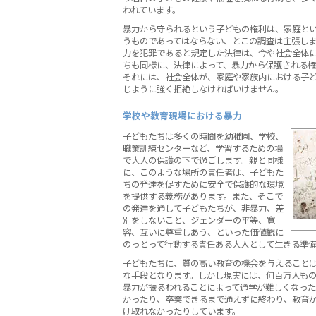
われています。
暴力から守られるという子どもの権利は、家庭と
うものであってはならない、とこの調査は主張し
力を犯罪であると規定した法律は、今や社会全体
ちも同様に、法律によって、暴力から保護される
それには、社会全体が、家庭や家族内における子
じように強く拒絶しなければいけません。
学校や教育現場における暴力
子どもたちは多くの時間を幼稚園、学校、
職業訓練センターなど、学習するための場
で大人の保護の下で過ごします。親と同様
に、このような場所の責任者は、子どもた
ちの発達を促すために安全で保護的な環境
を提供する義務があります。また、そこで
の発達を通して子どもたちが、非暴力、差
別をしないこと、ジェンダーの平等、寛
容、互いに尊重しあう、といった価値観に
のっとって行動する責任ある大人として生きる準
子どもたちに、質の高い教育の機会を与えること
な手段となります。しかし現実には、何百万人も
暴力が振るわれることによって通学が難しくなっ
かったり、卒業できるまで通えずに終わり、教育
け取れなかったりしています。