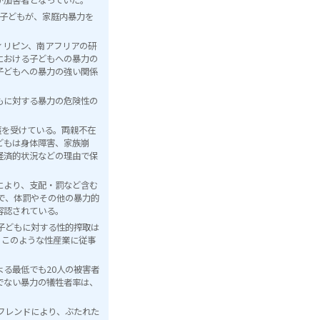
人の子どもが、家庭内暴力を
ィリピン、南アフリアの研
における子どもへの暴力の
子どもへの暴力の強い関係
もに対する暴力の危険性の
護を受けている。両親不在
どもは身体障害、家族崩
経済的状況などの理由で保
により、支配・罰など含む
で、体罰やその他の暴力的
容認されている。
子どもに対する性的搾取は
、このような性産業に従事
る最低でも20人の被害者
でない暴力の犠牲者率は、
フレンドにより、ぶたれた