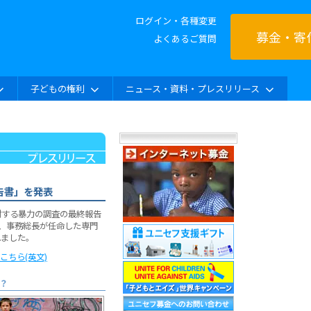
ログイン・各種変更
募金・寄
よくあるご質問
子どもの権利
ニュース・資料・プレスリリース
告書」を発表
対する暴力の調査の最終報告
て、事務総長が任命した専門
れました。
ちら(英文)
？