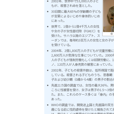
2002年、世界中で53,000人の子ど
もが、殺害され命を落とした。
30日間に最大65%の学齢期の子ども
が言葉によるいじめや身体的いじめ
にあった。
世界で、1億から1億4千万人の女性
や女の子が女性器切除（FGM/C）を
© 
受けた。サハラ以南のエジプト、ス
ーダンでは、毎年約3百万人の女性と女の子が、
を受けている。
2004年、2億1,800万人の子どもが児童労
2,600万人が危険な仕事についていた。200
人の子どもが強制労働もしくは奴隷労働に、1
ノ、120万人が人身売買の被害にあっていた
2002年、子どもの殺害件数は、低所得国で
している。殺害される子どものうち、思春期（
子および幼少期（0歳から4歳）の男子の割合
先進21カ国の調査では、女性の最大36％、男
ころに性被害を受け、女子は男子の1.5〜3
た。また、これらのケース多くは「身内」の
あった。
WHOの調査では、開発途上国と先進国の双方で
歳になる前に性的虐待を受けたと報告されて
は、実父もしくは義理の父以外の男性の家族