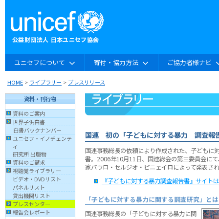
ユニセフについて
寄付・協力方法
ご協力者様ナビ
HOME
>
ライブラリー
>
プレスリリース
資料・刊行物
資料のご案内
世界子供白書
白書バックナンバー
国連 初の「子どもに対する暴力 調査報
ユニセフ・イノチェンテ
ィ
国連事務総長の依頼により作成された、子どもに
研究所 出版物
書。2006年10月11日、国連総会の第三委員会に
資料のご請求
家パウロ・セルジオ・ピニェイロによって発表さ
視聴覚ライブラリー
ビデオ・DVDリスト
『子どもに対する暴力調査報告書』サイトはこ
パネルリスト
貸出機関リスト
「子どもに対する暴力に関する調査研究」とは
プレスセンター
報告会レポート
国連事務総長の「子どもに対する暴力に関