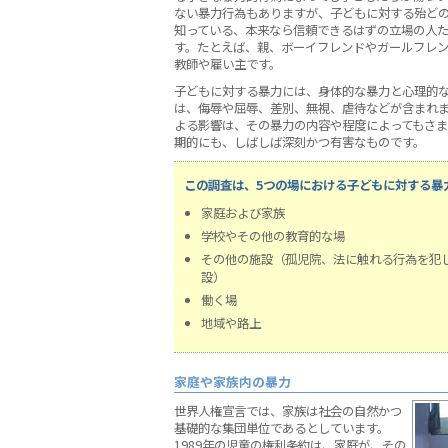
ない暴力行為もありますが、子どもに対する殆ど
知っている、本来なら信頼できるはずの立場の人た
す。たとえば、親、ボーイフレンドやガールフレ
教師や雇い主です。
子どもに対する暴力には、身体的な暴力と心理的
は、侮辱や屈辱、差別、無視、虐待などが含まれ
よる影響は、その暴力の内容や程度によってもさ
期的にも、しばしば深刻かつ有害なものです。
この調査は、5つの場における子どもに対する暴
家庭および家族
学校やその他の教育的な場
その他の施設（孤児院、法に触れる行為を犯
設）
働く場
地域や路上
家庭や家族内の暴力
世界人権宣言では、家族は社会の自然かつ
基礎的な集団単位であるとしています。
1989年の児童の権利条約は、家庭が、その