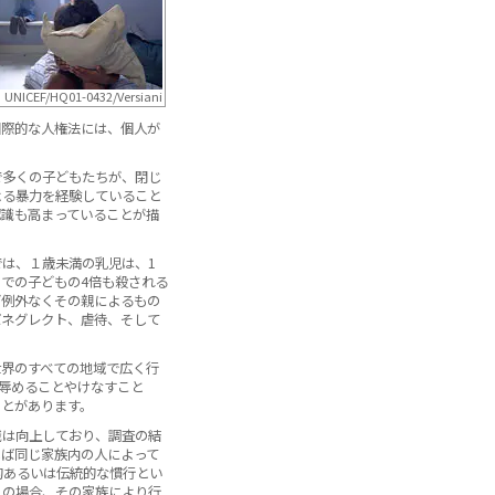
 UNICEF/HQ01-0432/Versiani
国際的な人権法には、個人が
で多くの子どもたちが、閉じ
よる暴力を経験していること
認識も高まっていることが描
は、１歳未満の乳児は、1
までの子どもの4倍も殺される
ど例外なくその親によるもの
ばネグレクト、虐待、そして
世界のすべての地域で広く行
辱めることやけなすこと
ことがあります。
識は向上しており、調査の結
しば同じ家族内の人によって
的あるいは伝統的な慣行とい
くの場合、その家族により行