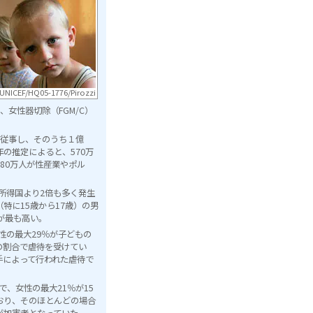
UNICEF/HQ05-1776/Pirozzi
女性器切除（FGM/C）
働に従事し、そのうち１億
0年の推定によると、570万
80万人が性産業やポル
。
高所得国より2倍も多く発生
特に15歳から17歳）の男
が最も高い。
性の最大29％が子どもの
倍の割合で虐待を受けてい
手によって行われた虐待で
、女性の最大21％が15
おり、そのほとんどの場合
が加害者となっていた。