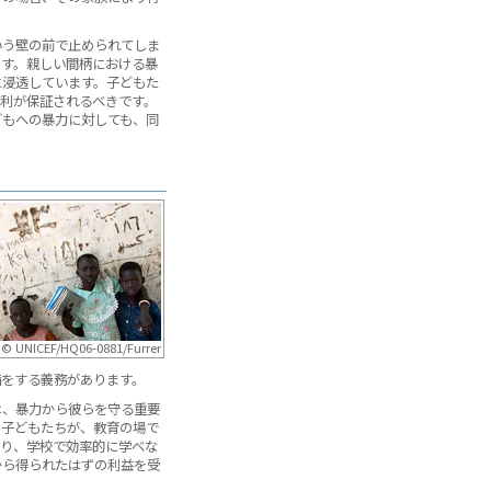
いう壁の前で止められてしま
ます。親しい間柄における暴
に浸透しています。子どもた
権利が保証されるべきです。
どもへの暴力に対しても、同
© UNICEF/HQ06-0881/Furrer
備をする義務があります。
は、暴力から彼らを守る重要
の子どもたちが、教育の場で
たり、学校で効率的に学べな
から得られたはずの利益を受