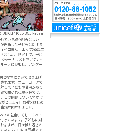
© UNICEF/HQ05-1826/Pirozzi
われている取り組みについ
長が任命した子どもに対する
ェイロ教授によって2003年
てきました。世界中で、子ど
、ジャーナリストやアクティ
グループに参加し、アンケー
結果と提言について取り上げ
表されます。ニューヨークで
に対して子どもや若者が取り
本部で開かれる展示会では、
と、この問題について何がで
代表がピニエィロ教授をはじめ
卓会議が開かれました。
すべての社会、そしてすべて
論付けています。子どもに対
現れますが、日々繰り返され
いています。中には予期でき