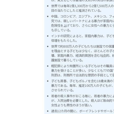
世界では毎年1億3,300万から2億7,500万
目の当たりにしたと推測されている。
中国、コロンビア、エジプト、メキシコ、フ
究では、親しいパートナによる暴力が家庭内
危険性を上げており、さらに女性への暴力と
も示している。
インドの研究によると、家庭内暴力は、子ど
倍増をもたらした。
世界で約800万人の子どもたちは施設での保
を理由とする子どもは少なく、ほとんどの子
壊、家庭内暴力、経済的貧困を含む社会的、
護施設で暮らしている。
軽犯罪により拘置所にいる子どもはその職員
暴力を受けることが多い。少なくとも77の国
刑罰は、刑務所で合法的な懲罰の手段として
子ども買春、子どもポルノを含む18歳未満の
暴力である。毎年、推定100万人の子どもが
させられている。
若者の殺人事件がおこる毎に、若者の暴力によ
が、入院治療を必要とした。殺人ほど致命的
女性よりも男性のほうが高い。
過去12カ月の間に、ボーイフレンドやガール