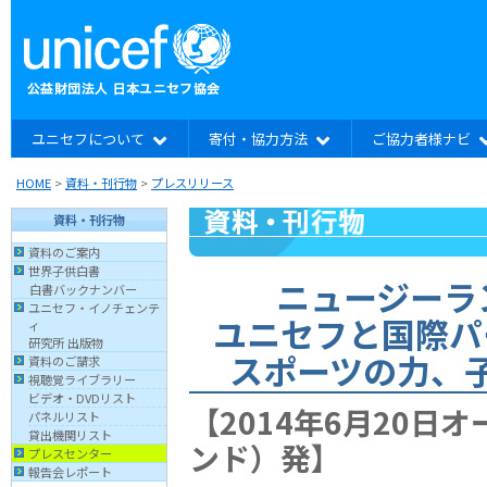
ユニセフについて
寄付・協力方法
ご協力者様ナビ
HOME
>
資料・刊行物
>
プレスリリース
資料・刊行物
資料のご案内
世界子供白書
ニュージーラ
白書バックナンバー
ユニセフ・イノチェンテ
ユニセフと国際パ
ィ
研究所 出版物
スポーツの力、
資料のご請求
視聴覚ライブラリー
ビデオ・DVDリスト
【2014年6月20日
パネルリスト
貸出機関リスト
ンド）発】
プレスセンター
報告会レポート