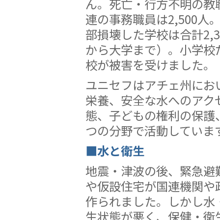
ん。死亡・行方不明の教
連の事務職員は2,500人
部損壊した学校は合計2,3
から大学まで）。小学校だけ
校が被害を受けました。
ユニセフはアチェ州にお
栄養、安全な水へのアク
態、子どもの権利の保護
つの分野で活動していま
■水と衛生
地震・津波の後、緊急避
や仮設住宅が国連機関や
作られました。しかし水
生状態が悪く、保健・衛