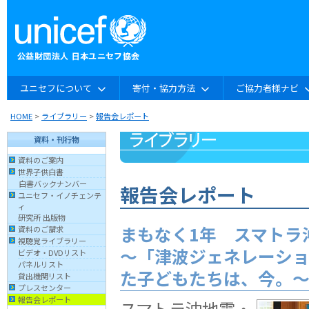
ユニセフについて
寄付・協力方法
ご協力者様ナビ
HOME
>
ライブラリー
>
報告会レポート
資料・刊行物
資料のご案内
世界子供白書
白書バックナンバー
報告会レポート
ユニセフ・イノチェンテ
ィ
研究所 出版物
まもなく1年 スマトラ
資料のご請求
視聴覚ライブラリー
〜「津波ジェネレーシ
ビデオ・DVDリスト
パネルリスト
た子どもたちは、今。
貸出機関リスト
プレスセンター
報告会レポート
スマトラ沖地震・