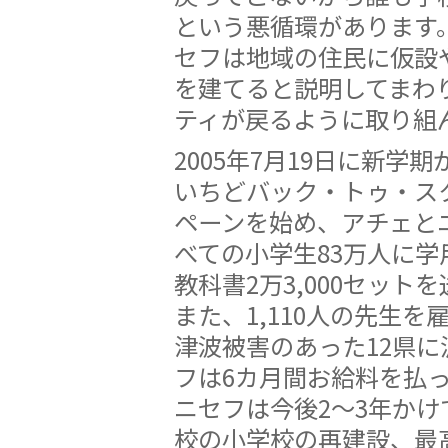
という悪循環があります
セフは地域の住民に仮設
を建てると説明してまわ
ティが戻るように取り組
2005年7月19日に新学
いちどバック・トゥ・ス
ペーンを始め、アチェと
べての小学生83万人に学
教科書2万3,000セット
また、1,110人の先生を
津波被害のあった12県に
フは6カ月間お給料を払
ニセフは今後2〜3年かけ
校の小学校の再建設、最高