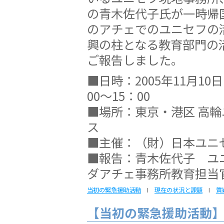
の青木佐代子氏が一時帰
のアチェでのユニセフの
興の柱となる教育部門の
ご報告しました。
■日時：2005年11月10
00〜15：00
■場所：東京・港区 高
ス
■主催：（財）日本ユニ
■報告：青木佐代子 ユ
ダアチェ事務所教育担当
当初の緊急援助活動
I
現在の状況と課題
I
質
【当初の緊急援助活動