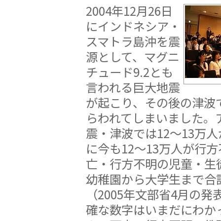
2004年12月26日
にインドネシア・
スマトラ島沖を震
源として、マグニ
チュード9.2とも
言われる巨大地震
が起こり、その後の津波
らわれてしまいました。
震・津波では12〜13万
に今も12〜13万人が行
亡・行方不明の児童・生
幼稚園から大学生まで合計
（2005年文部省4月の
確な数字はいまだにわか