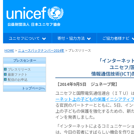
ユニセフについて
寄付・協力方法
ご協力者様ナビ
HOME
>
ニュースバックナンバー2014年
>
プレスリリース
「インターネッ
ユニセフ/国
情報通信技術(IC
【2014年9月5日 ジュネーブ発】
ユニセフと国際電気通信連合（ＩＴＵ）
ーネット上の子どもの保護イニシアティ
る官民のパートナーとともに、5日、イン
上の子どもの保護を強化するための、新
インを発表しました。
「インターネットによるコミュニケーシ
は、今日の若者にすばらしい機会を作り