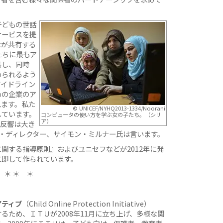
子どもの世話
サービスを提
なが共有する
たちに最もア
供し、同時
められるよう
ガイドライン
めの企業のア
れます。私た
© UNICEF/NYHQ2013-1334/Noorani
しています。
コンピュータの使い方を学ぶ女の子たち。（シリ
ア）
。反響は大き
シー・ディレクター、サイモン・ミルナー氏は言います。
関する指導原則』およびユニセフなどが2012年に発
に即して作られています。
＊ ＊ ＊
アティブ
（Child Online Protection Initiative）
るため、ＩＴＵが2008年11月に立ち上げ、多様な関