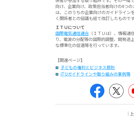
係者が参加する取り組みです。その一環で
向け、企業向け、政策担当者向けの4つの
は、このうちの企業向けのガイドライン
く関係者との協議も経て改訂したもので
ＩＴＵについて
国際電気通信連合
（ＩＴＵは）、情報通信
り、電波の分配等の国際的調整、開発途
な標準化の促進等を行っています。
【関連ページ】
子どもの権利とビジネス原則
ITUガイドラインや取り組みの事例等
Facebook
Twit
｜