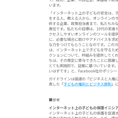
います。
「インターネット上の子どもの安全は、
をする人、教える人から、オンラインの
供する企業、政策担当者まで、私たちみ
責任です。私たちの目標は、10代の若者
クセスしやすいオンラインのツールを提
に、必要な場合に助けやアドバイスを求
な力をつけてもらうことなのです。この
は、インターネット上で子どもを守るた
クションについて、枠組みを提供してく
ちは、その策定に寄与できたことに感謝
とても実践的で、証拠に基づいています
いはずです」と、Facebook社のポリ
ガイドラインは国連の『ビジネスと人権に
表した『
子どもの権利とビジネス原則
』
■参考
インターネット上の子どもの保護イニシ
インターネット上の子どもの保護を促進す