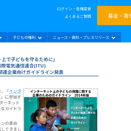
ログイン・各種変更
募金・寄
よくあるご質問
子どもの権利
ニュース・資料・プレスリリース
ト上で子どもを守るために」
際電気通信連合(ITU)
T)関連企業向けガイドライン発表
は、「
インタ
インターネット上の子どもの保護に関する
企業のためのガイドライン 2014年版
ブ
」に参加す
ターネット
たなガイドラ
ョンの革命
出してきまし