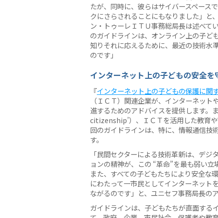
たが、同時に、彼らはサイバースペース
クにさらされることにもなりました」と
ン・トゥーレＩＴＵ事務総局長は述べて
のガイドラインは、オンライン上の子ど
知りそれに応えるために、最近の技術水
のです」
インターネット上の子どもの安全を
『
インターネット上の子どもの保護に関
（ＩＣＴ）関連企業が、インターネット
進するためのアドバイスを提供します。また
citizenship’）、ＩＣＴを活用し
回のガイドラインは、特に、情報通信技
す。
「民間セクターによる技術革新は、デジ
ョンの精神が、この “革命”を最も弱い
また、すべての子どもたちにより安全な環
にわたって一市民としてインターネット
ながるのです」と、ユニセフ事務局長の
ガイドラインは、子どもたちが直面する
て、政府、企業、市民社会、保護者や教