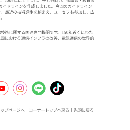
、2009年にＩＴＵは、子ども向け、保護者・教育者
ガイドラインを作成しました。今回のガイドライン
を、最近の技術進歩を踏まえ、ユニセフも参加し、広
す。
技術に関する国連専門機関です。150年近くにわた
上国における通信インフラの改善、電気通信の世界的
ter
YouTube
Instagram
LINE
TikTok
トップページへ
｜
コーナートップへ戻る
｜
先頭に戻る
｜