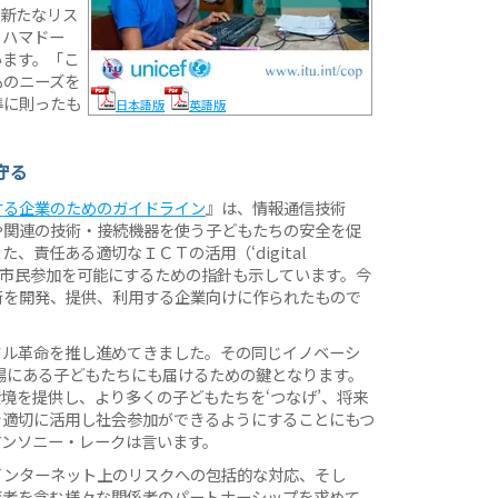
で新たなリス
、ハマドー
います。「こ
ものニーズを
準に則ったも
日本語版
英語版
守る
する企業のためのガイドライン
』は、情報通信技術
や関連の技術・接続機器を使う子どもたちの安全を促
、責任ある適切なＩＣＴの活用（‘digital
た教育や市民参加を可能にするための指針も示しています。今
術を開発、提供、利用する企業向けに作られたもので
タル革命を推し進めてきました。その同じイノベーシ
立場にある子どもたちにも届けるための鍵となります。
境を提供し、より多くの子どもたちを‘つなげ’、将来
を適切に活用し社会参加ができるようにすることにもつ
アンソニー・レークは言います。
インターネット上のリスクへの包括的な対応、そし
育者を含む様々な関係者のパートナーシップを求めて