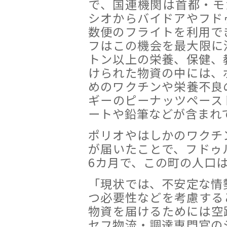
で、国連機関は首都・モ
シオからバイドアやフド
数便のフライトを利用で
フはこの機会を最大限に活
トン以上の栄養、保健、
けられた物資の中には、
めのワクチンや栄養不良
ギーのピーナッツペース
ートや鉛筆などが含まれ
ポリオやはしかのワクチ
が届いたことで、フドゥ
6カ月で、この町の人口
「現状では、不安定な情
つ必要性などを考慮する
物資を届けるためには空
セフ物流・調達専門官の