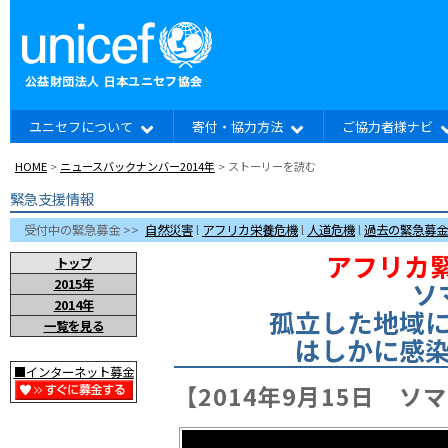
ユニセフについて
寄付・協力方法
ご協力者様ナビ
HOME
>
ニュースバックナンバー2014年
> ストーリーを読む
緊急支援情報
受付中の緊急募金 >>
自然災害
l
アフリカ栄養危機
l
人道危機
l
過去の緊急募金
アフリカ
トップ
2015年
ソ
2014年
孤立した地域
一覧を見る
はしかに感
■インターネット募金
【2014年9月15日 