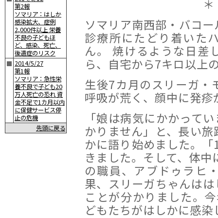
＊
第2報
ソマリア：はしか
ソマリア南西部・バコー
感染拡大、症例
2,000件以上 栄養
診療所にたどり着いた
不良の子どもほ
ど、感染、死亡、
ん。 焼けるような日差
後遺症のリスク
ら、自宅から7キロ以上
2014/5/27
■
第1報
ソマリア：急性栄
生後7カ月のスリーガ・
養不良で子ども20
呼吸が荒く、顔中に発疹
万人死亡の恐れ 資
金不足で1カ月以内
に保健サービス停
「娘は病気にかかってい
止の危機
かりません」と、長い旅
先頭に戻る
かに語り始めました。「
きました。そして、体中
の職員、アブドゥラヒ
果、スリーガちゃんはは
ことが分かりました。今年
どもたちがはしかに感染