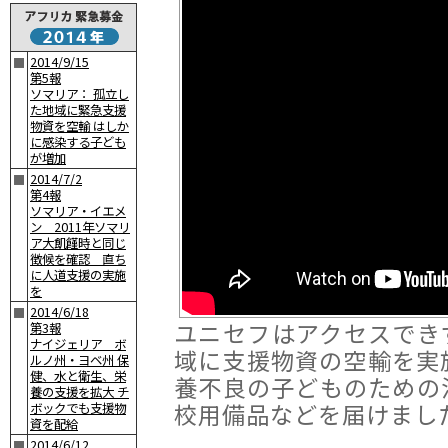
2014/9/15
■
第5報
ソマリア： 孤立し
た地域に緊急支援
物資を空輸 はしか
に感染する子ども
が増加
2014/7/2
■
第4報
ソマリア・イエメ
ン 2011年ソマリ
ア大飢饉時と同じ
徴候を確認 直ち
に人道支援の実施
を
2014/6/18
■
ユニセフはアクセスでき
第3報
ナイジェリア ボ
域に支援物資の空輸を実
ルノ州・ヨベ州 保
健、水と衛生、栄
養不良の子どものための
養の支援を拡大 チ
校用備品などを届けまし
ボックでも支援物
資を配給
2014/6/12
■