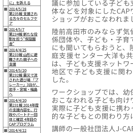
議に参加している子ども
に」を訴える
体などを対象にしたCAP
2014/5/28
■
第235報 支援され
ショップがおこなわれま
る方々のセルフケ
ア
陸前高田市のみならず気
2014/5/7
■
第234報 新たな役
係団体や、子ども・子育
割を担う“仮設園
舎”
にも聞いてもらおうと、
2014/4/25
■
庭支援センター大洋も
第233報 山形に避
難された親子への
は、子ども支援ネットワ
支援
地区で子ども支援に関わ
2014/5/20
■
第232報 震災で流
した。
された遊び場 「プ
レーカー」3台が、
岩手・宮城・福島
ワークショップでは、幼
へ
おこなわれる子ども向け
2014/4/20
■
第231報 2014年度
実際に子ども支援に携わ
の支援内容を、行
的な子どもとの関わり方
政やパートナー団
体と確認 4年目の
CAPプログラム
講師の一般社団法人J-C
2014/4/22
■