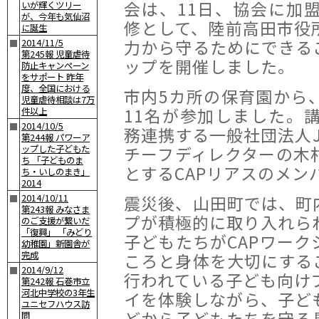
会は、11日、協会に加
いが輝くツリー
が、今年も気仙沼
修として、陸前高田市役
に誕生
力から守るためにできる
2014/11/5
■
第245報 児童虐待
ップを開催しました。
防止キャンペーン
をサポート 昨年
度、全国における
市内5カ所の保育園から
児童虐待相談は7万
11名が参加しました。
件以上
2014/10/5
■
務連携する一般社団法人J
第244報 パワーア
チーフディレクターの木
ップした子どもた
ち 「子どものま
とするCAPリアスのメン
ち・いしのまき」
2014
震災後、山田町では、町
2014/10/11
■
第243報 みなさま
プが積極的に取り入れら
のご支援が繋いだ
「復興」 「みどり
子どもたちがCAPワー
幼稚園」新園舎が
完成
ころと身体を大切にする
2014/9/12
■
行われている子ども向け
第242報 石巻市立
河北中学校の3年生
イを体験しながら、子ど
ユニセフハウス訪
どから子どもたちを守る
問