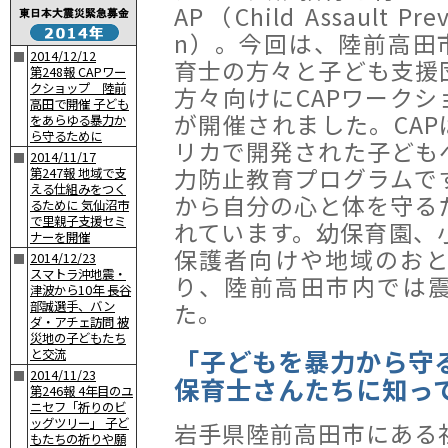
AP（Child Assault Prev
n）。今回は、陸前高田
2014/12/12
■
育士の方々と子ども支援
第248報 CAPワー
クショップ 陸前
方々向けにCAPワークシ
高田で開催 子ども
が開催されました。CAP
をあらゆる暴力か
ら守るために
リカで開発された子ども
2014/11/17
■
力防止教育プログラムで
第247報 地域で支
える仕組みをつく
から自分の心と体を守る
るために 気仙沼市
で里親子支援セミ
れています。幼保育園、
ナーを開催
保護者向けや地域のお
2014/12/23
■
スマトラ沖地震・
り、陸前高田市内では
津波から10年 長谷
た。
部誠選手、バン
ダ・アチェ訪問 被
災地の子どもたち
「子どもを暴力から守
と交流
2014/11/23
■
保育士さんたちに知っ
第246報 4年目のユ
ニセフ「祈りのビ
ッグツリー」 子ど
岩手県陸前高田市にある
もたちの祈りや願