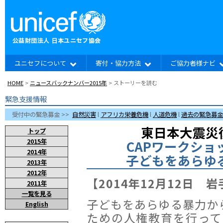
ユニセフについて
寄付・協力方法
ご協力者様ナビ
HOME
>
ニュースバックナンバー2015年
> ストーリーを読む
緊急支援情報
受付中の緊急募金 >>
自然災害
l
アフリカ栄養危機
l
人道危機
l
過去の緊急募金
東日本大震災
トップ
2015年
CAPワークシ
2014年
子どもをあらゆ
2013年
2012年
【2014年12月12日 
2011年
一覧を見る
子どもをあらゆる暴力か
English
ための人権教育を行って