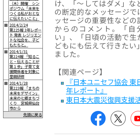
け、「〜してはダメ」な
（木）開催 シン
ポジウム「未来を
の断定的なメッセージで
つくる私がおとな
ッセージの重要性などの
に伝えたいこと」
2014/2/24
■
からのコメント。「自
第225報 3年レポー
い」、「日頃の活動で生
ト 発表 レジリエン
トな社会を、子ど
どもにも伝えて行きたい
もたちと。
ました。
2014/1/31
■
第224報 「知るこ
と・伝えることが
第１歩」子育て支
【関連ページ】
援関係者を対象に
里親研修
『日本ユニセフ協会 東
2014/1/28
■
年レポート』
第223報 「まちの
未来をデザイン」
東日本大震災復興支援
未来の七郷まちづ
くり 宮城県仙台
市から
Facebook
Twitte
先頭に戻る