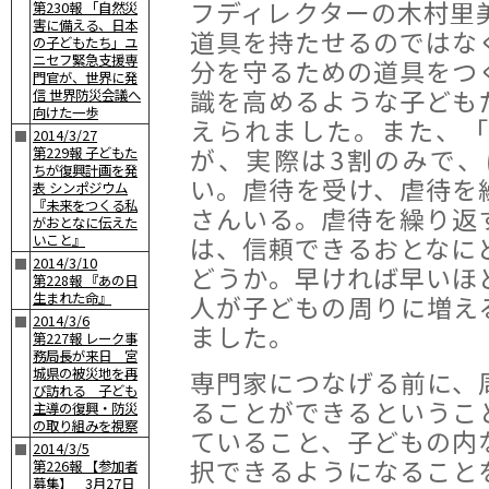
フディレクターの木村里
第230報 「自然災
害に備える、日本
道具を持たせるのではな
の子どもたち」ユ
ニセフ緊急支援専
分を守るための道具をつ
門官が、世界に発
識を高めるような子ども
信 世界防災会議へ
向けた一歩
えられました。また、
2014/3/27
■
が、実際は3割のみで
第229報 子どもた
ちが復興計画を発
い。虐待を受け、虐待を
表 シンポジウム
『未来をつくる私
さんいる。虐待を繰り返
がおとなに伝えた
は、信頼できるおとなに
いこと』
2014/3/10
■
どうか。早ければ早いほ
第228報 『あの日
生まれた命』
人が子どもの周りに増え
2014/3/6
■
ました。
第227報 レーク事
務局長が来日 宮
城県の被災地を再
専門家につなげる前に、
び訪れる 子ども
ることができるというこ
主導の復興・防災
の取り組みを視察
ていること、子どもの内
2014/3/5
■
択できるようになること
第226報 【参加者
募集】 3月27日