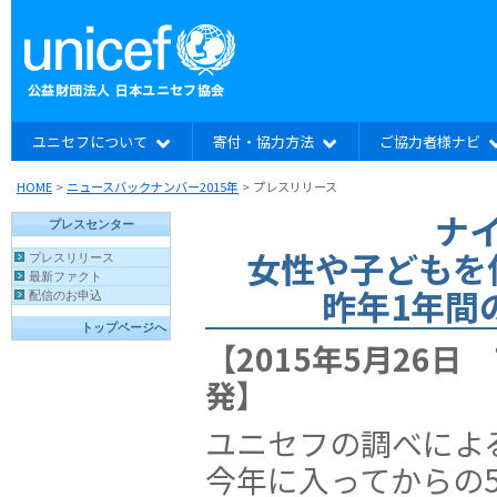
ユニセフについて
寄付・協力方法
ご協力者様ナビ
HOME
>
ニュースバックナンバー2015年
>
プレスリリース
ナ
女性や子どもを
昨年1年間
【2015年5月26
発】
ユニセフの調べによ
今年に入ってからの