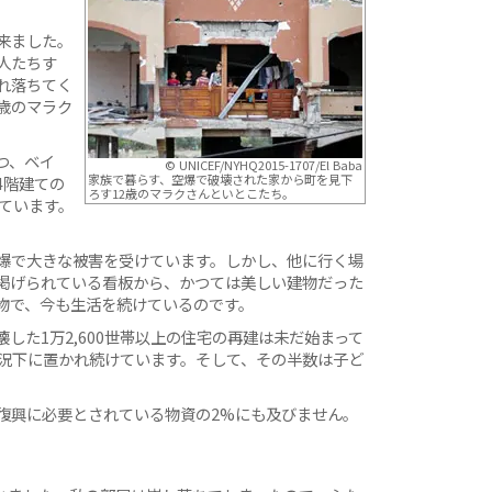
来ました。
人たちす
れ落ちてく
歳のマラク
つ、ベイ
© UNICEF/NYHQ2015-1707/El Baba
家族で暮らす、空爆で破壊された家から町を見下
4階建ての
ろす12歳のマラクさんといとこたち。
ています。
爆で大きな被害を受けています。しかし、他に行く場
掲げられている看板から、かつては美しい建物だった
物で、今も生活を続けているのです。
した1万2,600世帯以上の住宅の再建は未だ始まって
状況下に置かれ続けています。そして、その半数は子ど
復興に必要とされている物資の2%にも及びません。