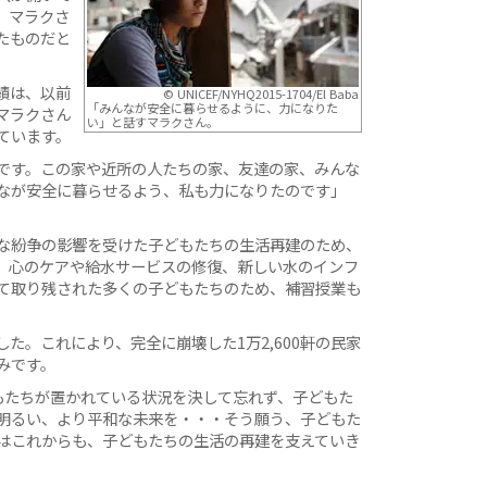
。マラクさ
たものだと
績は、以前
© UNICEF/NYHQ2015-1704/El Baba
「みんなが安全に暮らせるように、力になりた
マラクさん
い」と話すマラクさん。
ています。
です。この家や近所の人たちの家、友達の家、みんな
なが安全に暮らせるよう、私も力になりたのです」
な紛争の影響を受けた子どもたちの生活再建のため、
、心のケアや給水サービスの修復、新しい水のインフ
て取り残された多くの子どもたちのため、補習授業も
た。これにより、完全に崩壊した1万2,600軒の民家
みです。
もたちが置かれている状況を決して忘れず、子どもた
明るい、より平和な未来を・・・そう願う、子どもた
はこれからも、子どもたちの生活の再建を支えていき