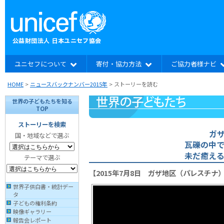
ユニセフについて
寄付・協力方法
ご協力者様ナビ
HOME
>
ニュースバックナンバー2015年
>
ストーリーを読む
世界の子どもたちを知る
TOP
ストーリーを検索
ガザ
国・地域などで選ぶ
瓦礫の中
未だ癒え
テーマで選ぶ
【2015年7月8日 ガザ地区（パレスチナ
世界子供白書・統計デー
タ
子どもの権利条約
映像ギャラリー
報告会レポート