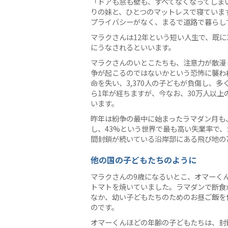
「ドアも窓も壁も、すべてなくなってしま
りの妹と、ひとつのマットレスで寝ていま
プライバシーがなく、まるで道路で暮らし
マラクさんは12年という短い人生で、既
にうなされるといいます。
マラクさんのいとこたちも、注意力が散漫
争が起こるのではないかという恐怖に襲われ
命を失い、3,370人の子どもが負傷し、
ら1年が経ちますが、今なお、30万人以
います。
昨年は紛争の最中に始まったラマダン月も
し、43%という世界で最も高い失業率で
間封鎖が続いている沿岸部にある飛び地の
他の国の子どもたちのように
マラクさんの9歳になるいとこ、オマーく
トマトを焼いていました。ラマダンで断食
なか、幼い子どもたちのためのお昼ご飯を
のです。
オマーくんほどの年齢の子どもたちは、封