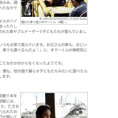
飲み水、調
れたなかで
© UNICEF/NYHQ2015-1714/El Baba
ゃんがハイ
壊れた車で遊ぶオマーくん（9歳）。
登ったりし
された車やブルドーザーで子どもたちが遊んでいまし
いつもお家で遊んでいます。お父さんの車も、おじい
、車でも遊べるんだよ！」と、オマーくんが無邪気に
ことなのか分からなくなったようです。
。僕も、他の国で暮らす子どもたちみたいに遊べたら
します。
部屋で本を
部屋には、
った、亡きお
れられたお
穴が開いて