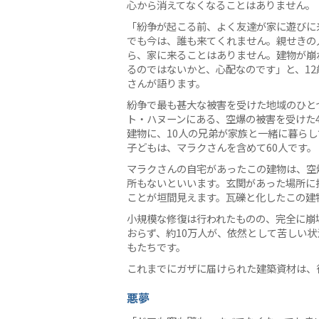
心から消えてなくなることはありません。
「紛争が起こる前、よく友達が家に遊びに
でも今は、誰も来てくれません。親せきの
ら、家に来ることはありません。建物が崩
るのではないかと、心配なのです」と、12
さんが語ります。
紛争で最も甚大な被害を受けた地域のひと
ト・ハヌーンにある、空爆の被害を受けた
建物に、10人の兄弟が家族と一緒に暮らし
子どもは、マラクさんを含めて60人です。
マラクさんの自宅があったこの建物は、空
所もないといいます。玄関があった場所に
ことが垣間見えます。瓦礫と化したこの建
小規模な修復は行われたものの、完全に崩壊
おらず、約10万人が、依然として苦しい
もたちです。
これまでにガザに届けられた建築資材は、
悪夢