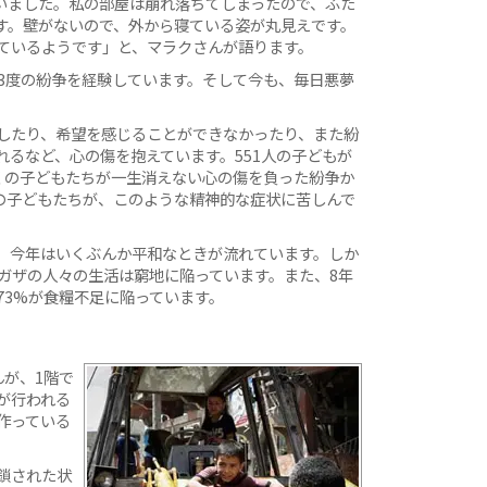
いました。私の部屋は崩れ落ちてしまったので、ふた
す。壁がないので、外から寝ている姿が丸見えです。
ているようです」と、マラクさんが語ります。
に3度の紛争を経験しています。そして今も、毎日悪夢
したり、希望を感じることができなかったり、また紛
るなど、心の傷を抱えています。551人の子どもが
多くの子どもたちが一生消えない心の傷を負った紛争か
上の子どもたちが、このような精神的な症状に苦しんで
、今年はいくぶんか平和なときが流れています。しか
、ガザの人々の生活は窮地に陥っています。また、8年
73%が食糧不足に陥っています。
んが、1階で
が行われる
作っている
鎖された状