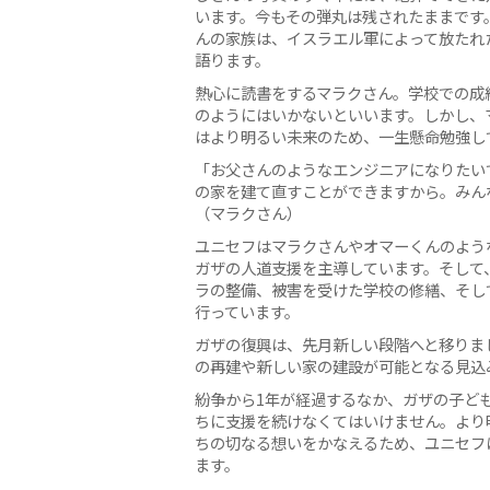
います。今もその弾丸は残されたままです
んの家族は、イスラエル軍によって放たれ
語ります。
熱心に読書をするマラクさん。学校での成
のようにはいかないといいます。しかし、
はより明るい未来のため、一生懸命勉強し
「お父さんのようなエンジニアになりたい
の家を建て直すことができますから。みん
（マラクさん）
ユニセフはマラクさんやオマーくんのよう
ガザの人道支援を主導しています。そして
ラの整備、被害を受けた学校の修繕、そし
行っています。
ガザの復興は、先月新しい段階へと移りまし
の再建や新しい家の建設が可能となる見込
紛争から1年が経過するなか、ガザの子ど
ちに支援を続けなくてはいけません。より
ちの切なる想いをかなえるため、ユニセフ
ます。