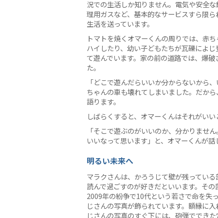
況での生活しか知りません。電気や安全な
理用ガスなど、基本的なサービスすら限ら
生活を送っています。
トマトを焼くオマーくんの周りでは、赤ち
ハイしたり、幼い子どもたちが瓦礫によじ
て遊んでいます。家の前の道路では、爆破
た。
「どこで遊んだらいいか分からないから、
ちゃんの車も壊れてしまいました。だから
語ります。
しばらくすると、オマーくんはそれがいい
「そこで遊ぶのがいいのか、分かりません
いいなって思います」と、オマーくんが話
明るい未来へ
マラクさんは、かろうじて壁が残っている
読んで過ごすのが好きだといいます。その
2009年の紛争で10代という若さで命を失
じさんの写真が飾られています。額縁に入
じさんの写真のすぐ下には、砲弾でできた