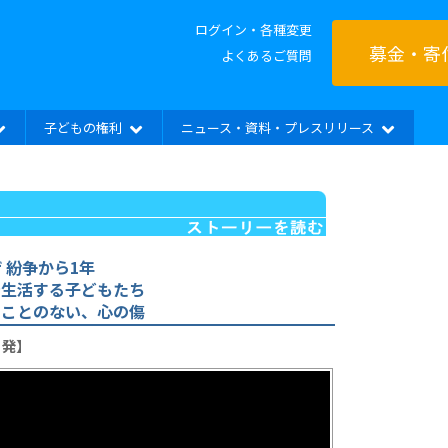
ログイン・各種変更
募金・寄
よくあるご質問
子どもの権利
ニュース・資料・プレスリリース
 紛争から1年
で生活する子どもたち
ることのない、心の傷
）発】