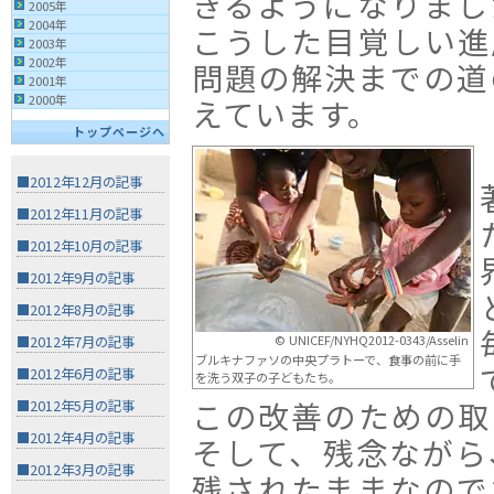
きるようになりまし
2005年
2004年
こうした目覚しい進
2003年
2002年
問題の解決までの道
2001年
2000年
えています。
トップページへ
■2012年12月の記事
■2012年11月の記事
■2012年10月の記事
■2012年9月の記事
■2012年8月の記事
© UNICEF/NYHQ2012-0343/Asselin
■2012年7月の記事
ブルキナファソの中央プラトーで、食事の前に手
■2012年6月の記事
を洗う双子の子どもたち。
この改善のための取
■2012年5月の記事
■2012年4月の記事
そして、残念ながら
■2012年3月の記事
残されたままなので