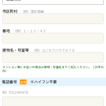
市区町村
（例）港区高輪
番地
（例）１－２３－４５
建物名・号室等
（例）ユニセフハウス６７８
マンション等にお住いの場合は建物・号室名までご記入ください。（20字以
内）
電話番号
※ハイフン不要
必須
例）0312345678