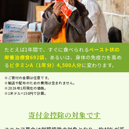
たとえば1年間で、すぐに食べられる
ペースト状の
栄養治療食692袋
、あるいは、身体の免疫力を高め
る
ビタミンA（1年分）4,500人分
に変わります。
※ご寄付の金額は任意です。
※輸送や配布のための費用は含まれません。
※2026年1月現在の価格。
※1米ドル=150円で計算。
寄付金控除の対象です