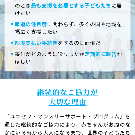
のとき
最も支援を必要とする子どもたち
に届
けたい
報道の注目度
に関わらず、多くの国や地域を
幅広く支援したい
都度支払い手続き
をするのは面倒だ
寄付がどのように役立ったか
定期的に報告
が
ほしい
継続的なご協力が
大切な理由
「ユニセフ・マンスリーサポート・プログラム」を
通じた継続的なご協力により、赤ちゃんがお腹のな
かにいる時から大人になるまで、世界の子どもたち