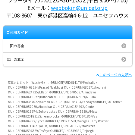
フリーダイヤル
(平日 9:00～17:00)
Eメール：
webbokin@unicef.or.jp
〒108-8607 東京都港区高輪4-6-12 ユニセフハウス
ご利用ガイド
一回の募金
毎月の募金
このページの先頭へ
写真クレジット（左上から）：
©UNICEF/UN0614176/Moskaliuk
©UNICEF/UNI468654/Prasad Ngakhusi ©UNICEF/UNI680271/Noorani
©UNICEF/UNI624725/Elfatih
©UNICEF/UN0670539/Alhindawi
©UNICEF/UN0619522/Diffidenti ©UNICEF/UN0668969/Mulala
©UNICEF/UN0357022/Saman
©UNICEF/UNI185713/Panday ©UNICEF/2016/Holt
©UNICEF/UN057060/Abubakar ©UNICEF/UN0154492/Chute
©UNICEF/UN018674/Zehbrauskas ©UNICEF/UN045739/Al-Issa
©UNICEF/UNI201831/Schermbrucker ©UNICEF/UN067185/Vas
©UNICEF/UN06992/Lynch
©UNICEF/UN0771581/Georges Harry Rouzier
©UNICEF/UN0716827/Al-Haj ©UNICEF/UN0201126/Maloletka
©UNICEF/UNI596369/Tesfaye
©UNICEF/UN0339382/Dejongh