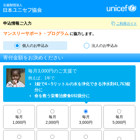
申込情報ご入力
ご利用ガイド
マンスリーサポート・プログラム
に協力します。
個人のお申込み
法人のお申込み
寄付金額をお決めください
毎月3,000円のご支援で
例えば、1年で
1錠で4～5リットルの水を浄化できる浄水剤41,763錠
分に
命を救う栄養治療食692袋分に
毎月
毎月
毎月
毎月
1,000円
2,000円
3,000円
5,000円