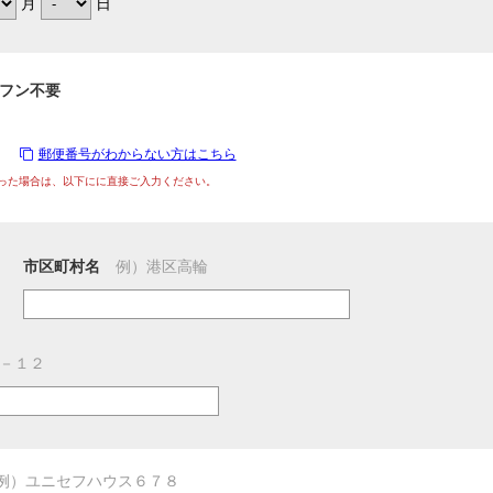
月
日
フン不要
郵便番号がわからない方はこちら
った場合は、以下にに直接ご入力ください。
市区町村名
例）港区高輪
－１２
例）ユニセフハウス６７８