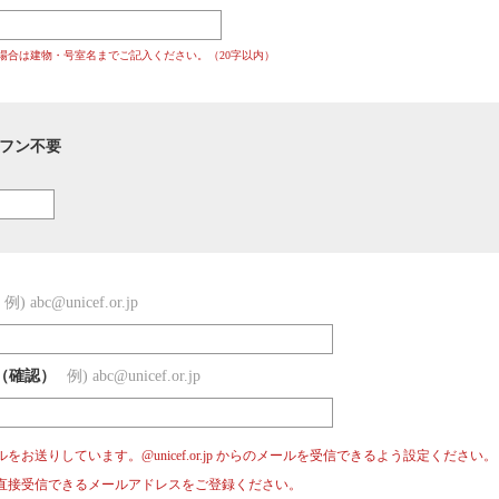
場合は建物・号室名までご記入ください。（20字以内）
フン不要
例) abc@unicef.or.jp
（確認）
例) abc@unicef.or.jp
お送りしています。@unicef.or.jp からのメールを受信できるよう設定ください。
直接受信できるメールアドレスをご登録ください。