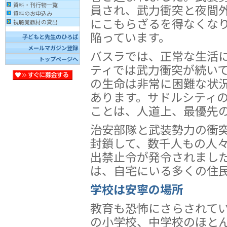
資料・刊行物一覧
員され、武力衝突と夜間
資料のお申込み
にこもらざるを得なくな
視聴覚教材の貸出
陥っています。
子どもと先生のひろば
メールマガジン登録
バスラでは、正常な生活
トップページへ
ティでは武力衝突が続い
の生命は非常に困難な状
あります。サドルシティ
ことは、人道上、最優先
治安部隊と武装勢力の衝
封鎖して、数千人もの人
出禁止令が発令されまし
は、自宅にいる多くの住
学校は安寧の場所
教育も恐怖にさらされて
の小学校、中学校のほと