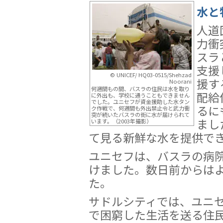
水と
人道
力衝
スラ
支援
© UNICEF/ HQ03-0515/Shehzad
援す
Noorani
何週間もの間、バスラの住民は水を取り
配給
に外出も、学校に通うこともできません
でした。ユニセフが資金援助した水タン
るに
ク作戦で、何週間も外出禁止令と武力衝
突が続いたバスラの街に水が届けられて
まし
います。（2003年撮影）
て見る新鮮な水を提供で
ユニセフは、バスラの病院
けました。数日前からは
た。
サドルシティでは、ユニ
で困窮した生活を送る住民