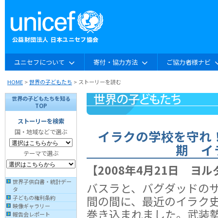
ユニセフについて
寄付・協力方法
ご協力者様ナビ
HOME
>
世界の子どもたち
> ストーリーを読む
世界の子どもたちを知る
TOP
ストーリーを検索
イラクの学校を守れ！
国・地域などで選ぶ
期 イ
テーマで選ぶ
【2008年4月21日 ヨ
世界子供白書・統計デー
バスラと、バグダッドの
タ
間の間に、最近のイラク
子どもの権利条約
映像ギャラリー
巻き込まれました。武装
報告会レポート