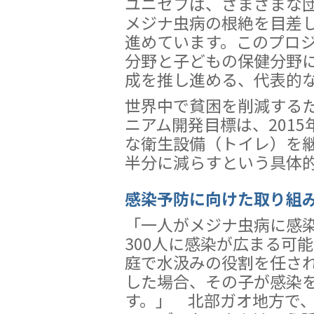
ユニセフは、さまざまな
メジナ虫病の根絶を目差
進めています。このプロ
分野と子どもの保健分野
成を推し進める、代表的
世界中で貧困を削減する
ニアム開発目標は、201
な衛生設備（トイレ）を
半分に減らすという具体
感染予防に向けた取り組
「一人がメジナ虫病に感染
300人に感染が広まる可
庭で水汲みの役割を任さ
した場合、その子が感染
す。」 北部ガオ地方で