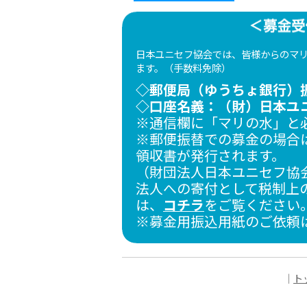
日本ユニセフ協会では、皆様からのマ
ます。（手数料免除）
◇郵便局（ゆうちょ銀行）振替口
◇口座名義：（財）日本ユ
※通信欄に「マリの水」
※郵便振替での募金の場合
領収書が発行されます。
（財団法人日本ユニセフ協
法人への寄付として税制上
は、
コチラ
をご覧ください
※募金用振込用紙のご依頼
｜
ト