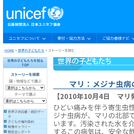
ユニセフについて
寄付・協力方法
ご協力者様ナビ
HOME
>
世界の子どもたち
> ストーリーを読む
世界の子どもたちを知る
TOP
ストーリーを検索
マリ：メジナ虫病
国・地域などで選ぶ
【2010年10月4日 マリ
テーマで選ぶ
ひどい痛みを伴う寄生虫
世界子供白書・統計デー
ジナ虫病が、マリの北部
タ
います。汚染された水を
子どもの権利条約
映像ギャラリー
するこの病気は、安全な
報告会レポート