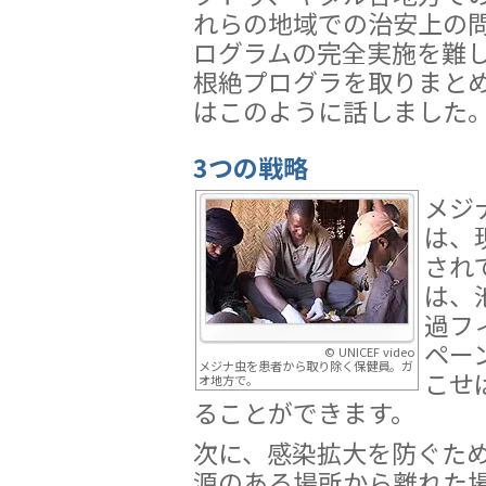
れらの地域での治安上の
ログラムの完全実施を難
根絶プログラを取りまと
はこのように話しました
3つの戦略
メジ
は、
され
は、
過フ
ペー
© UNICEF video
メジナ虫を患者から取り除く保健員。ガ
こせ
オ地方で。
ることができます。
次に、感染拡大を防ぐた
源のある場所から離れた