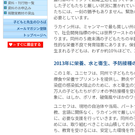
資料・刊行物一覧
した子どもたちと厳しい状況に置かれてい
資料のお申込み
たちには、一刻の猶予もありません。緊急
視聴覚教材の貸出
必要としています。
子どもと先生のひろば
ラカイン州は、ミャンマーで最も貧しい州
メールマガジン登録
で、社会開発指標の中には世界ワーストの
トップページへ
ります。同州の５歳未満の子どもたちの半
性的な栄養不良で発育阻害にあります。保
生まれる子どもは、わずか約10％ほどで
2013年に栄養、水と衛生、予防接種
この１年、ユニセフは、同州で子どもたち
療食や栄養サプリメントを提供し、肺炎や
染症の感染拡大阻止のために、水と衛生の支
万人の子どもたちがポリオの予防接種を受け
象に、はしか、ポリオ、破傷風やほかのワ
ユニセフは、現地の自治体や当局、パート
教、言語に関係なく、ラカイン州で厳しい
に、必要な支援を行っていきます。同州の
めには、取り組むべきことは山積しており
ち、教育を受けるには、安定した環境を作