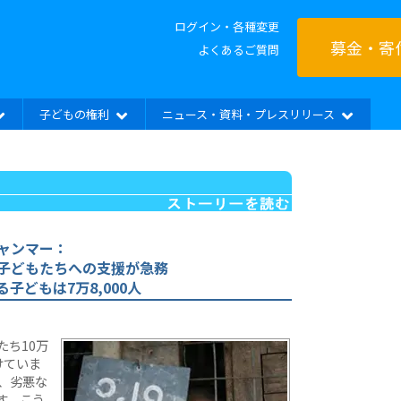
ログイン・各種変更
募金・寄
よくあるご質問
子どもの権利
ニュース・資料・プレスリリース
ャンマー：
子どもたちへの支援が急務
子どもは7万8,000人
ち10万
けていま
は、劣悪な
す。こう