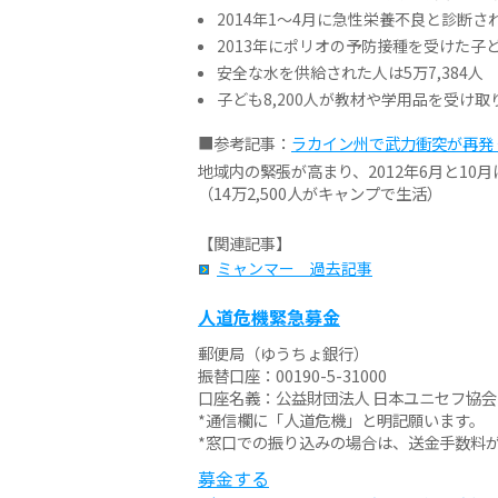
2014年1〜4月に急性栄養不良と診断され
2013年にポリオの予防接種を受けた子ど
安全な水を供給された人は5万7,384人
子ども8,200人が教材や学用品を受け
■参考記事：
ラカイン州で武力衝突が再発 子
地域内の緊張が高まり、2012年6月と10月
（14万2,500人がキャンプで生活）
【関連記事】
ミャンマー 過去記事
人道危機緊急募金
郵便局（ゆうちょ銀行）
振替口座：00190-5-31000
口座名義：公益財団法人 日本ユニセフ協会
*通信欄に「人道危機」と明記願います。
*窓口での振り込みの場合は、送金手数料
募金する