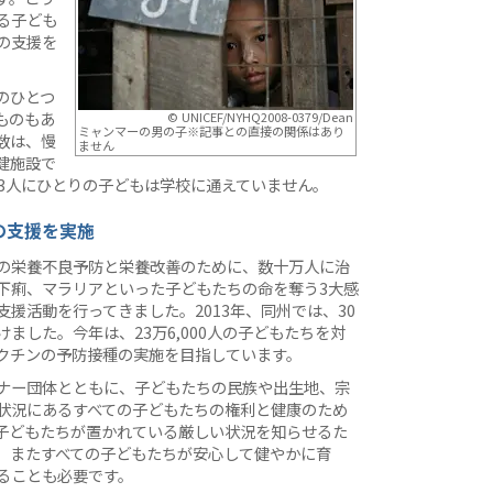
る子ども
の支援を
のひとつ
ものもあ
© UNICEF/NYHQ2008-0379/Dean
ミャンマーの男の子※記事との直接の関係はあり
数は、慢
ません
健施設で
、3人にひとりの子どもは学校に通えていません。
の支援を実施
の栄養不良予防と栄養改善のために、数十万人に治
下痢、マラリアといった子どもたちの命を奪う3大感
援活動を行ってきました。2013年、同州では、30
ました。今年は、23万6,000人の子どもたちを対
クチンの予防接種の実施を目指しています。
ナー団体とともに、子どもたちの民族や出生地、宗
状況にあるすべての子どもたちの権利と健康のため
子どもたちが置かれている厳しい状況を知らせるた
、またすべての子どもたちが安心して健やかに育
ることも必要です。