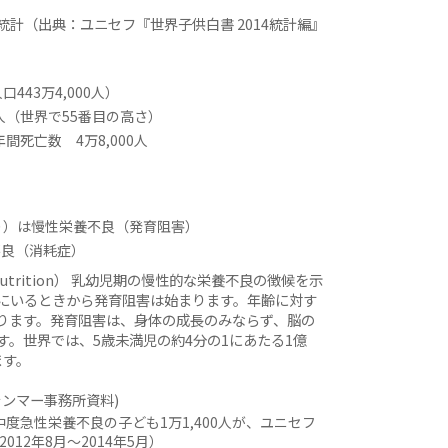
計（出典：ユニセフ『世界子供白書 2014統計編』
443万4,000人）
2人（世界で55番目の高さ）
年間死亡数 4万8,000人
り）は慢性栄養不良（発育阻害）
不良（消耗症）
Malnutrition） 乳幼児期の慢性的な栄養不良の徴候を示
にいるときから発育阻害は始まります。年齢に対す
ります。発育阻害は、身体の成長のみならず、脳の
。世界では、5歳未満児の約4分の1にあたる1億
ます。
ンマー事務所資料)
中度急性栄養不良の子ども1万1,400人が、ユニセフ
12年8月〜2014年5月）