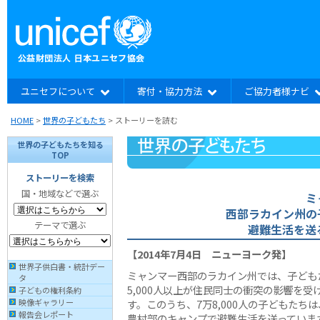
ユニセフについて
寄付・協力方法
ご協力者様ナビ
HOME
>
世界の子どもたち
> ストーリーを読む
世界の子どもたちを知る
TOP
ストーリーを検索
国・地域などで選ぶ
ミ
西部ラカイン州の
テーマで選ぶ
避難生活を送る
【2014年7月4日 ニューヨーク発】
世界子供白書・統計デー
ミャンマー西部のラカイン州では、子どもた
タ
5,000人以上が住民同士の衝突の影響を受
子どもの権利条約
す。このうち、7万8,000人の子どもたち
映像ギャラリー
報告会レポート
農村部のキャンプで避難生活を送っていま