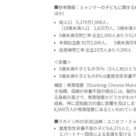
■参考情報：ミャンマーの子どもに関する統
ほか）
総人口 5,279万7,000人、
（18歳未満人口 1,620万人、5歳未満人口
5歳未満児死亡率 出生1,000人あたり5
年間出生数 92万2,000人、 5歳未満児
妊産婦死亡率 出生10万人あたり200人
＜栄養＞
5歳未満の子どもの35％（3人に約ひと
5歳未満の子どもの8％は重度急性栄養
補足：発育阻害（Stunting: Chronic 
す指標。母親が栄養不良の場合には、胎内
る身長の高さで、発育阻害かどうかがわか
成長、特に認知能力の面に影響を及ぼします
6,500万人が発育阻害にあるといわれてい
■ラカイン州の状況(出典：ユニセフ・ミャ
重度急性栄養不良の子ども6,371人と、
とパートナー団体による支援を受ける（20