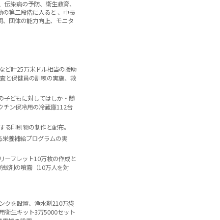
供、伝染病の予防、衛生教育、
動の第二段階に入ると 、中長
関、団体の能力向上、モニタ
など計25万米ドル相当の援助
査と保健員の訓練の実施、救
人の子どもに対してはしか・髄
チン保冷用の冷蔵庫112台
する印刷物の制作と配布。
る栄養補給プログラムの実
リーフレット10万枚の作成と
防蚊剤の噴霧（10万人を対
ンクを設置、浄水剤210万袋
衛生キット3万5000セット