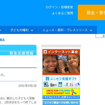
ログイン・各種変更
募金・寄
よくあるご質問
子どもの権利
ニュース・資料・プレスリリース
募金
した。
2001年3月1日
水に 被災した子どもと家族
を、2月末日をもって終了しま