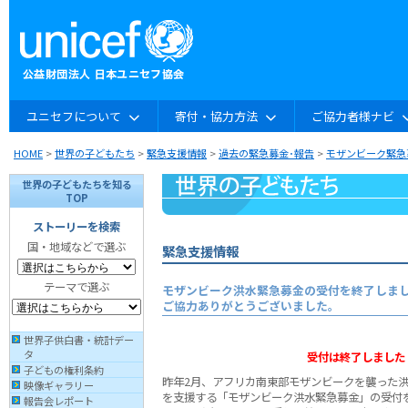
ユニセフについて
寄付・協力方法
ご協力者様ナビ
HOME
>
世界の子どもたち
>
緊急支援情報
>
過去の緊急募金･報告
>
モザンビーク緊急
世界の子どもたちを知る
TOP
ストーリーを検索
国・地域などで選ぶ
緊急支援情報
テーマで選ぶ
モザンビーク洪水緊急募金の受付を終了しま
ご協力ありがとうございました。
世界子供白書・統計デー
タ
受付は終了しました
子どもの権利条約
昨年2月、アフリカ南東部モザンビークを襲った洪
映像ギャラリー
を支援する「モザンビーク洪水緊急募金」の受付
報告会レポート