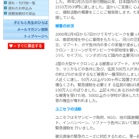
した。 昨年2月25日の受付開始以来、日本国内
資料・刊行物一覧
1533万3539円に達しました。温かいご支援に 
資料のお申込み
に、援助活動の概要をここにご報告致します。た
視聴覚教材の貸出
援している。
子どもと先生のひろば
被害の状況
メールマガジン登録
2000年2月4日から7日かけてモザンビークを襲
トップページへ
は、南部地域を中心に豪雨をもたらし、河川の氾
立、マプート、ガザ各州内の多くの家屋が浸水しま
クロン・エリーンがモザンビーク中部地域を襲い
ジ川、セイブ川、リンポポ川など国内の主要河川
2度の大型サイクロンによる被害はマプート、ガ
ラ、マニカなどの各州に及び、住民 500万人が
の約12％が水没するなど被害が一層深刻化しました
人近くに達し、50万人以上が100ヶ所に設置さ
儀なくされ、緊急援助を必要とす る住民の数は5
100万人にのぼりました。上記４州にある356の保
な被害を受けた他、500以上の小学校が浸水した
育の機会が奪われました。
ユニセフの活動
ユニセフはモザンビーク政府、NGO、他の国連機
ト、インハンベーン、ソファーラ各州において被
緊急援助を 行いました。
被災直後の緊急のニーズに対応するために、第一