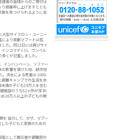
の支援者の皆様からのご寄付は
心より感謝申し上げますととも
家族を見つけられるように支
った大型サイクロン・コーニー
濫により首都マプートは孤
した。同22日には再びサイ
、インコマティ川、ウンベル
の多くが氾濫しました。
ザ、インハンベーン、ソファー
洪水の影響を受けた他、耕作地
。洪水による死者は 1000
れた避難キャンプでの生活を余
歳未満の子ども19万人を含む
健施設のうち52ヶ所が深 刻
ため20万人以上の子どもの教
関を 協力して、ガザ、マプー
災した子どもと家族のための
段階として被災者や避難民の