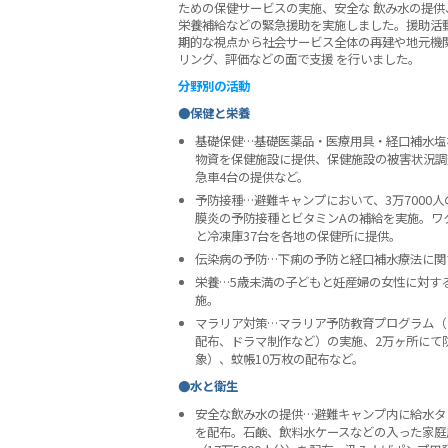
ための保健サービスの実施、安全な 飲み水の提
栄養補給などの緊急援助を実施しました。援助活
期的な視点から社会サービス全体の再建や地元機
リング、評価などの面で支援 を行いました。
分野別の活動
●保健と栄養
基礎保健…基礎医薬品・医療用具・経口補水塩
物資を保健施設に提供、保健施設の被害状況調
急車4台の提供など。
予防接種…避難キャンプにおいて、3万7000
膜炎の予防接種とビタミンAの補給を実施。ワク
と冷凍庫37台を各地の保健所に提供。
伝染病の予防…下痢の予防と経口補水療法に関
栄養…5歳未満の子どもと妊産婦の女性に対す
施。
マラリア対策…マラリア予防教育プログラム（
配布、ドラマ制作など）の実施、2万ヶ所にて
象）、蚊帳10万枚の配布など。
●水と衛生
安全な飲み水の提供…避難キャンプ内に給水タ
を配布。石鹸、飲料水ケースなどの入った家庭用