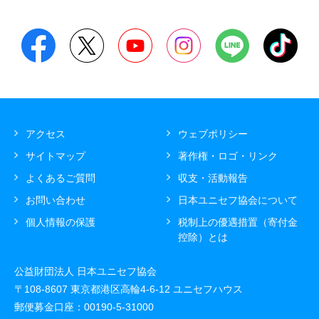
アクセス
ウェブポリシー
サイトマップ
著作権・ロゴ・リンク
よくあるご質問
収支・活動報告
お問い合わせ
日本ユニセフ協会に
ついて
個人情報の保護
税制上の優遇措置
（寄付金
控除）とは
公益財団法人 日本ユニセフ協会
〒108-8607 東京都港区高輪4-6-12 ユニセフハウス
郵便募金口座：00190-5-31000