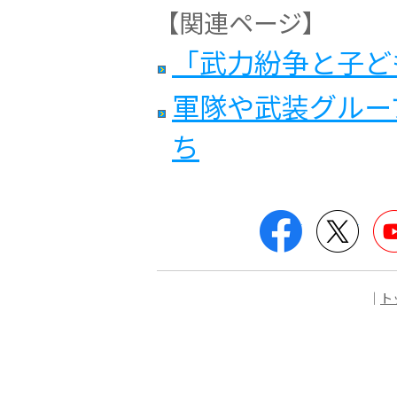
【関連ページ】
「武力紛争と子ど
軍隊や武装グルー
ち
Facebook
Twitt
｜
ト