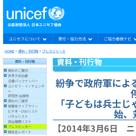
ユニセフについて
寄付・協力方法
ご協力者様ナビ
HOME
>
資料・刊行物
>
プレスリリース
資料・刊行物
資料のご案内
世界子供白書
紛争で政府軍によ
白書バックナンバー
ユニセフ・イノチェンテ
ィ
研究所 出版物
「子どもは兵士じ
資料のご請求
視聴覚ライブラリー
始、
ビデオ・DVDリスト
パネルリスト
貸出機関リスト
【2014年3月6日 
プレスセンター
報告会レポート