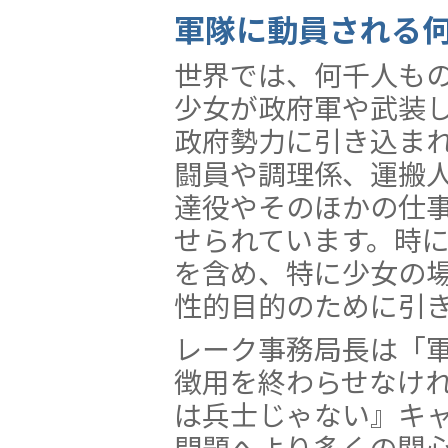
軍隊に動員される
世界では、何千人も
少女が政府軍や武装
政府勢力に引き込ま
闘員や調理係、運搬
達役やそのほかの仕
せられています。時
を含め、特に少女の
性的目的のために引
レーク事務局長は「
徴用を終わらせなけ
は兵士じゃない』キ
問題へより多くの関