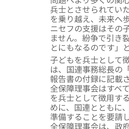
兵士とさせられてい
を乗り越え、未来へ
ニセフの支援はその
ません。紛争で引き
とにもなるのです」
子どもを兵士として
は、国連事務総長の
報告書の付録に記載さ
全保障理事会はすべ
を兵士として徴用す
めに、国連とともに
準備することを要請
全保障理事会は、政