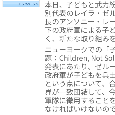
本日、子どもと武力
トップページへ
別代表のレイラ・ゼ
長のアンソニー・レー
下の政府軍による子
く、新たな取り組み
ニューヨークでの「
題：Children, Not
発表にあたり、ゼル
政府軍が子どもを兵
という点について、
界が一致団結して、
軍隊に徴用すること
なければいけないの