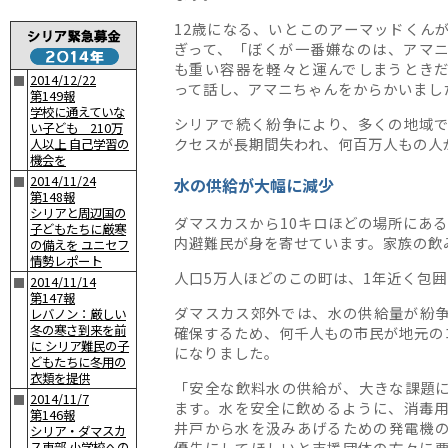
12歳になる、いとこのアーマッドくん
ぎって、「ぼくが一番嫌なのは、アマ
も重い容器を軽々と運んでしまうとき
2014/12/22
■
って話し、アマニちゃんをからかいまし
第149報
学校に通えていな
シリアで続く紛争により、多くの地域
い子ども 210万
クセスが長期間失われ、何百万人もの人
人以上 自己学習の
機会を
2014/11/24
■
水の供給が大幅に減少
第148報
シリアと周辺国の
ダマスカスから10キロほどの場所にある
子どもたちに厳寒
内避難民が身を寄せています。家族の飲
の備えを ユニセフ
情勢レポート
人口5万人ほどのこの町は、1年近く包
2014/11/14
■
第147報
ダマスカス郊外では、水の供給量が紛争
レバノン：厳しい
冬の寒さ到来を前
確保するため、何千人もの市民が地元の
に シリア難民の子
になりました。
どもたちに冬用の
衣類を提供
「安全な飲料水の供給が、大きな課題
2014/11/7
■
ます。水を安全に飲めるように、消毒
第146報
井戸から水を汲みあげるための発電機
シリア・ダマスカ
優先にしてほしいと支援団体の方々に
ス東部 小学校への