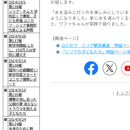
が話します。
2014/10/1
■
第138報
シリア・ホムス 学
「水を汲みに行くのを楽しみにしていま
校近くで爆発、子
ようになりました。家に水を運んでくる
ども死傷 ユニセ
と、ワファちゃんが笑顔で語りました。
フ・シリア事務所
代表による声明
2014/9/26
■
【関連ページ】
第137報
ユニセフ シリア緊急募金 特設ペ
新学年開始 しか
し、150万人は学
「シリアの子どもたち」特設ページ(英
校に通えず
2014/9/16
■
Facebook
Twitte
第136報
国外への避難続く/
新学年度スタート
ユニセフ情勢レポ
ート
2014/9/10
■
｜
トップ
第135報
爆撃が消し去った
父親の夢 消えない
トラウマを抱える
子どもたち
2014/9/24
■
第134報
未来のために教