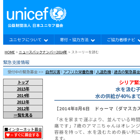
ユニセフについて
寄付・協力方法
ご協力者様ナビ
HOME
>
ニュースバックナンバー2014年
> ストーリーを読む
緊急支援情報
受付中の緊急募金 >>
自然災害
l
アフリカ栄養危機
l
人道危機
l
過去の緊急募金
シリア緊
トップ
水を汲む
2015年
水の供給が40%ま
2014年
2013年
【2014年8月6日 ドゥーマ（ダマスカ
2012年
一覧を見る
「水を家まで運ぶより、並んでいる時
痛です」7歳のアマニちゃんはオレン
■インターネット募金
容器を持って、水を汲むための長い列
ます。