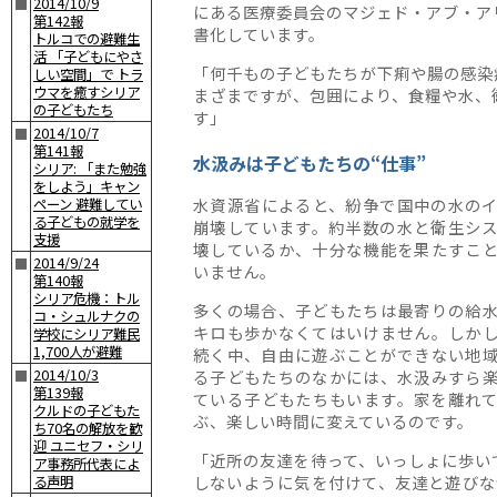
2014/10/9
■
にある医療委員会のマジェド・アブ・ア
第142報
書化しています。
トルコでの避難生
活 「子どもにやさ
「何千もの子どもたちが下痢や腸の感染
しい空間」で トラ
ウマを癒すシリア
まざまですが、包囲により、食糧や水、
の子どもたち
す」
2014/10/7
■
第141報
水汲みは子どもたちの“仕事”
シリア: 「また勉強
をしよう」キャン
水資源省によると、紛争で国中の水の
ペーン 避難してい
る子どもの就学を
崩壊しています。約半数の水と衛生シ
支援
壊しているか、十分な機能を果たすこ
2014/9/24
■
いません。
第140報
シリア危機：トル
多くの場合、子どもたちは最寄りの給
コ・シュルナクの
キロも歩かなくてはいけません。しか
学校にシリア難民
1,700人が避難
続く中、自由に遊ぶことができない地
2014/10/3
る子どもたちのなかには、水汲みすら
■
第139報
ている子どもたちもいます。家を離れ
クルドの子どもた
ぶ、楽しい時間に変えているのです。
ち70名の解放を歓
迎 ユニセフ・シリ
「近所の友達を待って、いっしょに歩い
ア事務所代表によ
しないように気を付けて、友達と遊びな
る声明