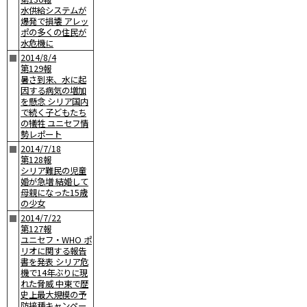
水供給システムが
爆発で損壊 アレッ
ポの多くの住民が
水危機に
2014/8/4
■
第129報
暑さ到来、水に起
因する病気の増加
を懸念 シリア国内
で続く子どもたち
の犠牲 ユニセフ情
勢レポート
2014/7/18
■
第128報
シリア難民の児童
婚が急増 結婚して
母親になった15歳
の少女
2014/7/22
■
第127報
ユニセフ・WHO ポ
リオに関する報告
書を発表 シリア危
機で14年ぶりに現
れた脅威 中東で歴
史上最大規模の予
防接種キャンペー