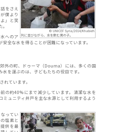
が話をさえ
ニが僕より
だよ」と笑
た。
© UNICEF Syria/2014/Khabieh
列に並びながら、水を飲む男の子。
で水へのア
が安全な水を得ることが困難になっています。
郊外の町、ドゥーマ（Douma）には、多くの国
み水を運ぶのは、子どもたちの役目です。
囲されています。
前の約40%にまで減少しています。清潔な水を
コミュニティ井戸を主な水源として利用するよう
になってい
用の塩素と
の提供を最
要請してい