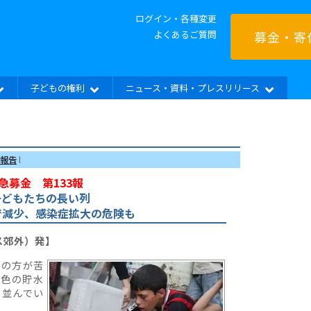
ログイン・各種変更
よくあるご質問
募金・寄
子どもの権利
ニュース・資料・プレスリリース
報告
l
急募金 第133報
子どもたちの長い列
で減少、感染症拡大の危険も
ス郊外）発】
間の方が苦
ジ色の貯水
に並んでい