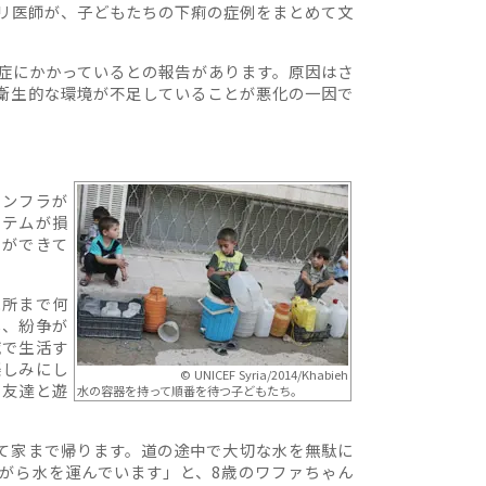
リ医師が、子どもたちの下痢の症例をまとめて文
症にかかっているとの報告があります。原因はさ
衛生的な環境が不足していることが悪化の一因で
インフラが
ステムが損
とができて
水所まで何
し、紛争が
域で生活す
楽しみにし
© UNICEF Syria/2014/Khabieh
て友達と遊
水の容器を持って順番を待つ子どもたち。
て家まで帰ります。道の途中で大切な水を無駄に
がら水を運んでいます」と、8歳のワファちゃん