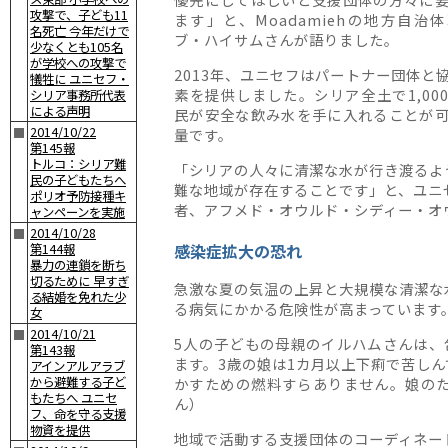
攻撃で、子ども11
ます」と、Moadamiehの地方自治
名死亡 今年だけで
ブ・ハイサムさんが語りました。
少なくとも105名
が学校への攻撃で
2013年、ユニセフはパートナー団体と
犠牲に ユニセフ・
素を提供しました。シリア全土で1,00
シリア事務所代表
による声明
民が安全な飲み水を手に入れることが
2014/10/22
■
量です。
第145報
トルコ：シリア難
「シリアの人々に清潔な水が行き渡るよ
民の子どもたちへ
難な地域が存在することです」と、ユニ
ポリオ予防接種キ
者、アフメド・オウルド・シディー・オ
ャンペーンを実施
2014/10/28
■
感染症拡大の恐れ
第144報
暴力の連鎖を断ち
切るために 早すぎ
急激な夏の気温の上昇と大規模な清潔な
る結婚を免れた少
る病気にかかる危険性が高まっています
女
2014/10/21
■
5人の子どもの母親のイルハムさんは、包
第143報
ます。3歳の娘は1カ月以上下痢で苦し
アインアルアラブ
から避難する子ど
かすための燃料すらありません。娘の
もたちへ ユニセ
ん）
フ、命を守る支援
物資を提供
地域で活動する支援団体のコーディネートを行