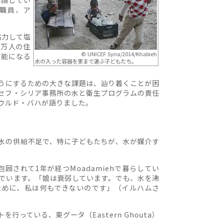
体職員、ア
協力して塩
0万人の住
© UNICEF Syria/2014/Khabieh
可能になる
水の入った容器を家まで運ぶ子どもたち。
うにするための大きな課題は、辿り着くことが困
セフ・シリア事務所の水と衛生プログラムの責任
ウルド・バハが語りました。
水の供給不足で、特に子どもたちが、水が媒介す
。
囲されて1年が経つMoadamiehで暮らしてい
んでいます。「娘は衰弱しています。でも、水を沸
ために、私は何もできないのです」（イルハムさ
っている、東グータ（Eastern Ghouta）