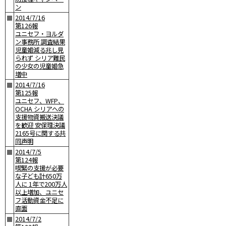
ン
2014/7/16
■
第126報
ユニセフ・ヨルダ
ン事務所 調査結果
児童婚減る兆し見
られず シリア難民
の少女の児童婚急
増中
2014/7/16
■
第125報
ユニセフ、WFP、
OCHA シリアへの
支援物資搬送決議
を歓迎 安保理決議
2165号に関する共
同声明
2014/7/5
■
第124報
喫緊の支援が必要
な子ども計650万
人に 1年で200万人
以上増加、ユニセ
フ活動資金不足に
直面
2014/7/2
■