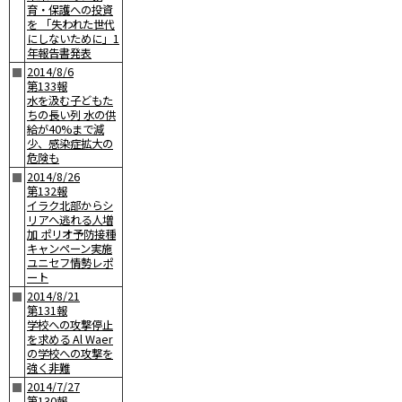
育・保護への投資
を 「失われた世代
にしないために」1
年報告書発表
2014/8/6
■
第133報
水を汲む子どもた
ちの長い列 水の供
給が40%まで減
少、感染症拡大の
危険も
2014/8/26
■
第132報
イラク北部からシ
リアへ逃れる人増
加 ポリオ予防接種
キャンペーン実施
ユニセフ情勢レポ
ート
2014/8/21
■
第131報
学校への攻撃停止
を求める Al Waer
の学校への攻撃を
強く非難
2014/7/27
■
第130報