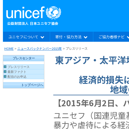
ユニセフについて
寄付・協力方法
ご協力者様ナビ
HOME
>
ニュースバックナンバー2015年
>
プレスリリース
東アジア・太平洋
経済的損失は
地域
【2015年6月2日
ユニセフ（国連児童
暴力や虐待による経