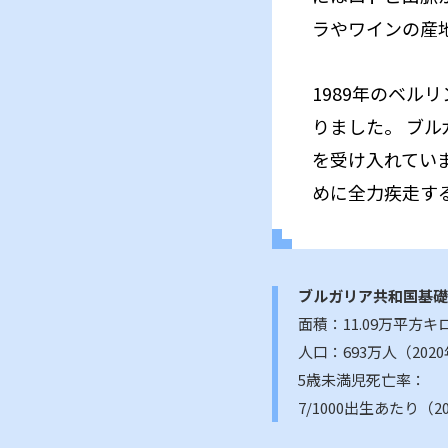
ラやワインの産
1989年のベル
りました。 ブ
を受け入れてい
めに全力疾走す
ブルガリア共和国基礎
面積
11.09万平方
人口
693万人（20
5歳未満児死亡率
7/1000出生あたり（2