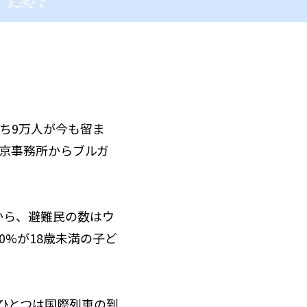
ち9万人が今も留ま
東京事務所からブルガ
から、避難民の数はウ
0%が18歳未満の子ど
ひとつは国際列車の到