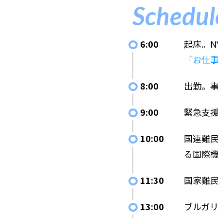
Schedul
6:00
起床。
「お仕
8:00
出勤。
9:00
緊急支
10:00
国連難民
る国際
11:30
国家難民
13:00
ブルガ