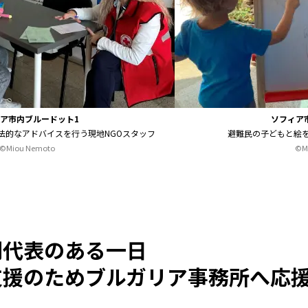
ア市内ブルードット1
ソフィア
法的なアドバイスを行う現地NGOスタッフ
避難民の子どもと絵
©Miou Nemoto
©M
副代表のある一日
支援のためブルガリア事務所へ応