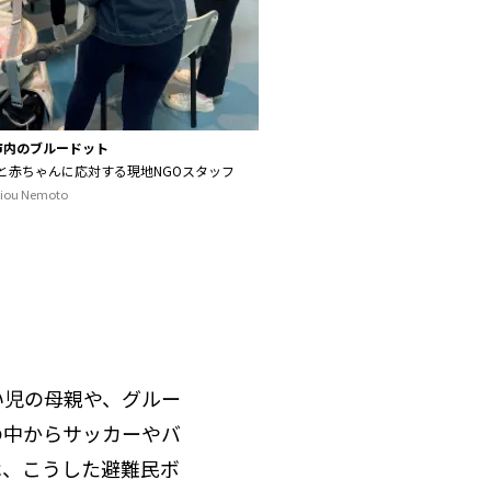
市内のブルードット
と赤ちゃんに応対する現地NGOスタッフ
iou Nemoto
い児の母親や、グルー
の中からサッカーやバ
は、こうした避難民ボ