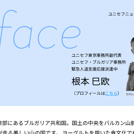
ユニセフニュース 
ユニセフ東京事務所副代表
ユニセフ・ブルガリア事務所
緊急人道支援応援派遣中
根本 巳欧
（プロフィールは
こちら
）
©Mio
東部にあるブルガリア共和国。国土の中央をバルカン山
が走る美しい山の国です。 ヨーグルトを用いた食文化で