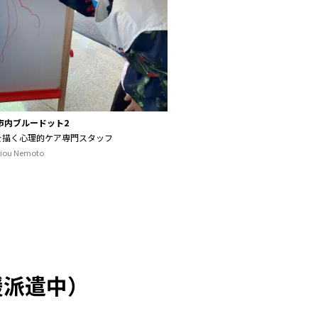
市内ブルードット2
を描く心理的ケア専門スタッフ
iou Nemoto
援派遣中）