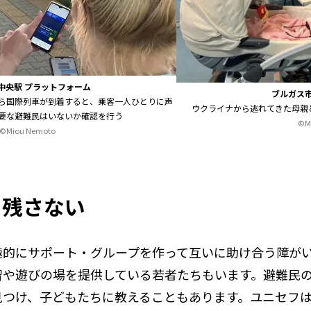
中央駅 プラットフォーム
ブルガス
ら国際列車が到着すると、乗客一人ひとりに声
ウクライナから逃れてきた母親
要な避難民はいないか確認を行う
©M
©Miou Nemoto
り残さない
極的にサポート・グループを作って互いに助け合う障が
習や遊びの場を提供している若者たちもいます。避難民
見つけ、子どもたちに教えることもあります。ユニセフ