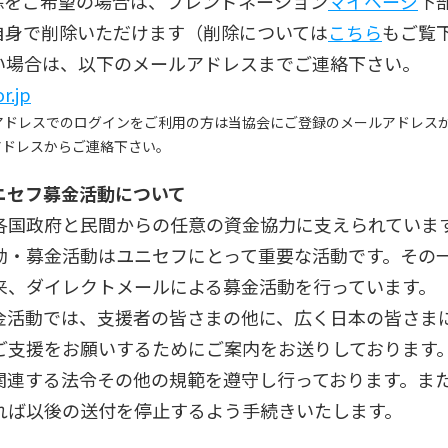
除をご希望の場合は、フレンドネーション
マイページ
下
自身で削除いただけます（削除については
こちら
もご覧
い場合は、以下のメールアドレスまでご連絡下さい。
r.jp
アドレスでのログインをご利用の方は当協会にご登録のメールアドレスか
アドレスからご連絡下さい。
ニセフ募金活動について
各国政府と民間からの任意の資金協力に支えられていま
動・募金活動はユニセフにとって重要な活動です。その
来、ダイレクトメールによる募金活動を行っています。
金活動では、支援者の皆さまの他に、広く日本の皆さま
ご支援をお願いするためにご案内をお送りしております
関連する法令その他の規範を遵守し行っております。ま
れば以後の送付を停止するよう手続きいたします。