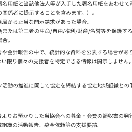
署名用紙と当該他法人等が入手した署名用紙をあわせて
の関係者に提示することを含みます。）。
当局から正当な開示請求があった場合。
または第三者の生命/自由/権利/財産/名誉等を保護す
場合。
告や会計報告の中で、統計的な資料を公表する場合があ
ない限り個々の支援者を特定できる情報は開示しません
フ活動の推進に関して協定を締結する協定地域組織との
者よりお預かりした当協会への募金・会費の領収書の発
域組織の活動報告、募金依頼等の支援要請。