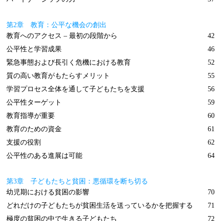
第2章 教育：公平な機会の創出
教育へのアクセス – 最初の段階から
42
公平性と学習成果
46
緊急事態および長引く危機における教育
52
質の高い教育がもたらすメリット
55
学習プロセス全体を通して子どもたちを支援
56
公平性ターゲット
59
教育指導が重要
60
教育のための資金
61
支援の役割
62
公平性のある進展は可能
64
第3章 子どもたちと貧困：悪循環を断ち切る
幼児期における貧困の影響
70
どれだけの子どもたちが貧困生活を送っているかを把握する
71
極度の貧困の中で生きる子どもたち
72