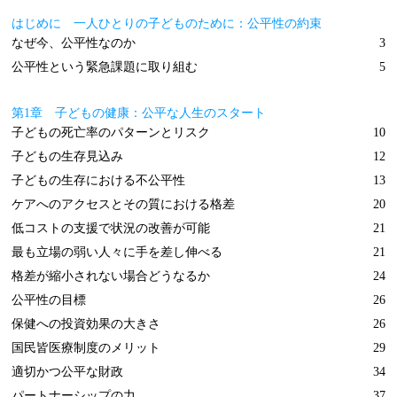
はじめに 一人ひとりの子どものために：公平性の約束
なぜ今、公平性なのか
3
公平性という緊急課題に取り組む
5
第1章 子どもの健康：公平な人生のスタート
子どもの死亡率のパターンとリスク
10
子どもの生存見込み
12
子どもの生存における不公平性
13
ケアへのアクセスとその質における格差
20
低コストの支援で状況の改善が可能
21
最も立場の弱い人々に手を差し伸べる
21
格差が縮小されない場合どうなるか
24
公平性の目標
26
保健への投資効果の大きさ
26
国民皆医療制度のメリット
29
適切かつ公平な財政
34
パートナーシップの力
37