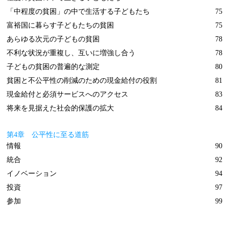
「中程度の貧困」の中で生活する子どもたち
75
富裕国に暮らす子どもたちの貧困
75
あらゆる次元の子どもの貧困
78
不利な状況が重複し、互いに増強し合う
78
子どもの貧困の普遍的な測定
80
貧困と不公平性の削減のための現金給付の役割
81
現金給付と必須サービスへのアクセス
83
将来を見据えた社会的保護の拡大
84
第4章 公平性に至る道筋
情報
90
統合
92
イノベーション
94
投資
97
参加
99