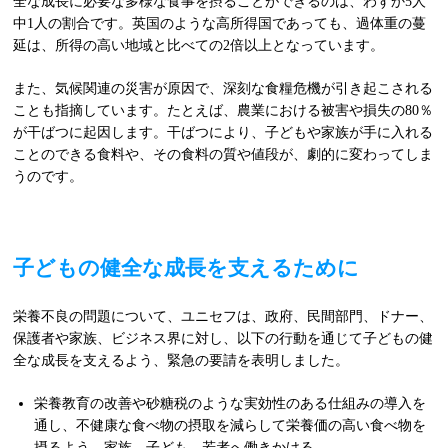
全な成長に必要な多様な食事を摂ることができるのは、わずか5人
中1人の割合です。英国のような高所得国であっても、過体重の蔓
延は、所得の高い地域と比べての2倍以上となっています。
また、気候関連の災害が原因で、深刻な食糧危機が引き起こされる
ことも指摘しています。たとえば、農業における被害や損失の80％
が干ばつに起因します。干ばつにより、子どもや家族が手に入れる
ことのできる食料や、その食料の質や値段が、劇的に変わってしま
うのです。
子どもの健全な成長を支えるために
栄養不良の問題について、ユニセフは、政府、民間部門、ドナー、
保護者や家族、ビジネス界に対し、以下の行動を通じて子どもの健
全な成長を支えるよう、緊急の要請を表明しました。
栄養教育の改善や砂糖税のような実効性のある仕組みの導入を
通し、不健康な食べ物の摂取を減らして栄養価の高い食べ物を
摂るよう、家族、子ども、若者へ働きかける。