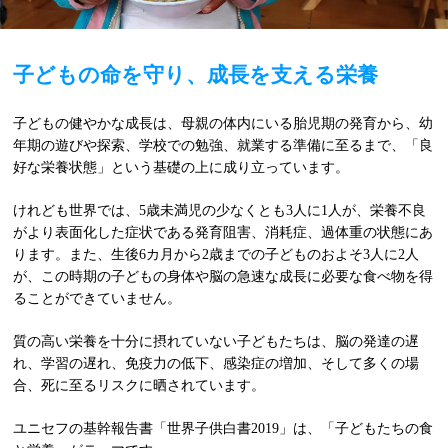
子どもの命を守り、成長を支える栄養
子どもの健やかな成長は、母親の体内にいる胎児期の発育から、幼
年期の遊びや探索、学校での勉強、就業する準備に至るまで、「良
好な栄養状態」という基礎の上に成り立っています。
けれども世界では、5歳未満児の少なくとも3人に1人が、栄養不良
がより表面化した症状である発育阻害、消耗症、過体重の状態にあ
ります。また、生後6カ月から2歳までの子どものおよそ3人に2人
が、この時期の子どもの身体や脳の急速な成長に必要な食べ物を得
ることができていません。
質の高い栄養を十分に摂れていない子どもたちは、脳の発達の遅
れ、学習の遅れ、免疫力の低下、感染症の増加、そして多くの場
合、死に至るリスクに晒されています。
ユニセフの基幹報告書「世界子供白書2019」は、「子どもたちの食