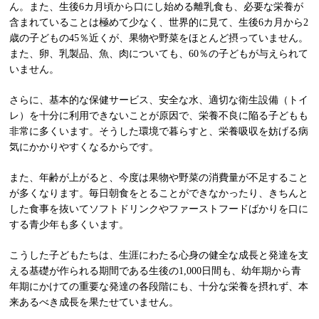
ん。また、生後6カ月頃から口にし始める離乳食も、必要な栄養が
含まれていることは極めて少なく、世界的に見て、生後6カ月から2
歳の子どもの45％近くが、果物や野菜をほとんど摂っていません。
また、卵、乳製品、魚、肉についても、60％の子どもが与えられて
いません。
さらに、基本的な保健サービス、安全な水、適切な衛生設備（トイ
レ）を十分に利用できないことが原因で、栄養不良に陥る子どもも
非常に多くいます。そうした環境で暮らすと、栄養吸収を妨げる病
気にかかりやすくなるからです。
また、年齢が上がると、今度は果物や野菜の消費量が不足すること
が多くなります。毎日朝食をとることができなかったり、きちんと
した食事を抜いてソフトドリンクやファーストフードばかりを口に
する青少年も多くいます。
こうした子どもたちは、生涯にわたる心身の健全な成長と発達を支
える基礎が作られる期間である生後の1,000日間も、幼年期から青
年期にかけての重要な発達の各段階にも、十分な栄養を摂れず、本
来あるべき成長を果たせていません。