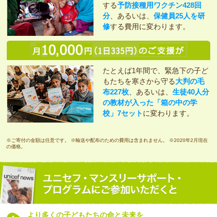
する
予防接種用ワクチン428回
分
、あるいは、
保健員25人を研
修
する費用に変わります。
たとえば1年間で、緊急下の子ど
もたちを寒さから守る
大判の毛
布227枚
、あるいは、
生徒40人分
の教材が入った「箱の中の学
校」7セット
に変わります。
※ご寄付の金額は任意です。 ※輸送や配布のための費用は含まれません。 ※2020年2月現在
の価格。
より多くの子どもたちの命と未来を