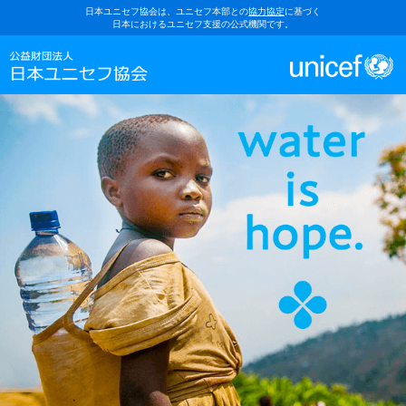
日本ユニセフ協会は、ユニセフ本部との
協力協定
に基づく
日本におけるユニセフ支援の公式機関です。