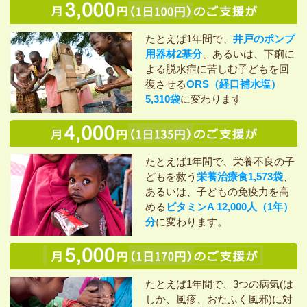
たとえば1年間で、
井戸のポンプ
用器材2基分
、あるいは、下痢に
よる脱水症に苦しむ子どもを回
復させる
ORS（経口補水塩）
5,310袋
に変わります
たとえば1年間で、栄養不良の子
どもを救う
栄養治療食1,573袋
、
あるいは、子どもの免疫力を高
める
ビタミンA 12,000人（1年）
分
に変わります。
たとえば1年間で、3つの病気(は
しか、風疹、おたふく風邪)に対