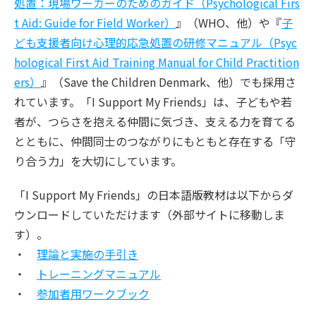
処置：現場ワーカーのためのガイド（Psychological Firs
t Aid: Guide for Field Worker）
』（WHO、他）や『
子
ども支援者向け心理的応急処置の研修マニュアル（Psyc
hological First Aid Training Manual for Child Practition
ers）
』（Save the Children Denmark、他）でも採用さ
れています。「I Support My Friends」は、子どもや若
者が、つらさを抱える仲間に気づき、支える力を育てる
とともに、仲間同士のつながりにもともと存在する「守
り合う力」を大切にしています。
「I Support My Friends」の日本語版教材は以下からダ
ウンロードしていただけます（外部サイトに移動しま
す）。
・
理論と実施の手引き
・
トレーニングマニュアル
・
参加者用ワークブック