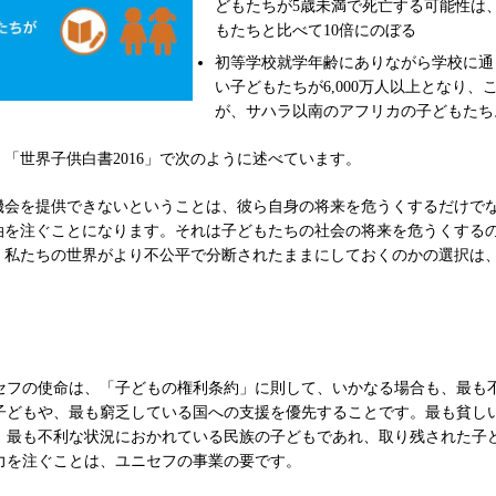
どもたちが5歳未満で死亡する可能性は
もたちと比べて10倍にのぼる
初等学校就学年齢にありながら学校に通
い子どもたちが6,000万人以上となり、
が、サハラ以南のアフリカの子どもたち
「世界子供白書2016」で次のように述べています。
機会を提供できないということは、彼ら自身の将来を危うくするだけで
油を注ぐことになります。それは子どもたちの社会の将来を危うくする
、私たちの世界がより不公平で分断されたままにしておくのかの選択は
セフの使命は、「子どもの権利条約」に則して、いかなる場合も、最も
子どもや、最も窮乏している国への支援を優先することです。最も貧し
、最も不利な状況におかれている民族の子どもであれ、取り残された子
力を注ぐことは、ユニセフの事業の要です。