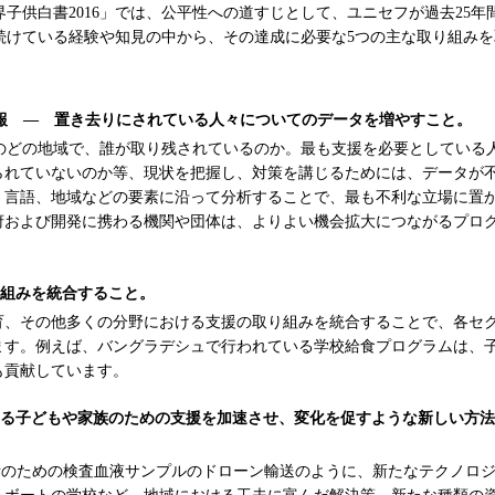
界子供白書2016」では、公平性への道すじとして、ユニセフが過去25年
続けている経験や知見の中から、その達成に必要な5つの主な取り組み
 情報 — 置き去りにされている人々についてのデータを増やすこと。
のどの地域で、誰が取り残されているのか。最も支援を必要としている
られていないのか等、現状を把握し、対策を講じるためには、データが
、言語、地域などの要素に沿って分析することで、最も不利な立場に置
府および開発に携わる機関や団体は、よりよい機会拡大につながるプロ
り組みを統合すること。
育、その他多くの分野における支援の取り組みを統合することで、各セ
ます。例えば、バングラデシュで行われている学校給食プログラムは、
も貢献しています。
ている子どもや家族のための支援を加速させ、変化を促すような新しい方
断のための検査血液サンプルのドローン輸送のように、新たなテクノロ