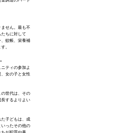
資金調達のパート
りません。最も不
もたちに対して
ン、蚊帳、栄養補
ます。
と。
ュニティの参加よ
援、女の子と女性
この世代は、その
成長するよりよい
れた子どもは、成
といったその他の
たちが犯罪や暴