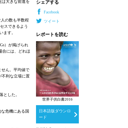
況は大きな前進を
シェアする
Facebook
む人の数も半数程
ツイート
クセスできるよう
ています。
レポートを読む
Gs）が掲げられ
た場合には、どれほ
ません。平均値で
が不利な立場に置
。
を落とした。
世界子供白書2016
日本語版ダウンロ
的な危機にある国
ード