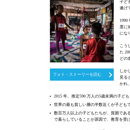
子ど
遂げ
19
度に
にな
こう
た 
どの
しか
フォト・ストーリーを読む
見る
かれ
2015 年、推定590 万人の5歳未満
世界の最も貧しい層の半数近くが子ども
数百万人以上の子どもたちが、貧困であ
で暮らしていることが原因で、教育を受