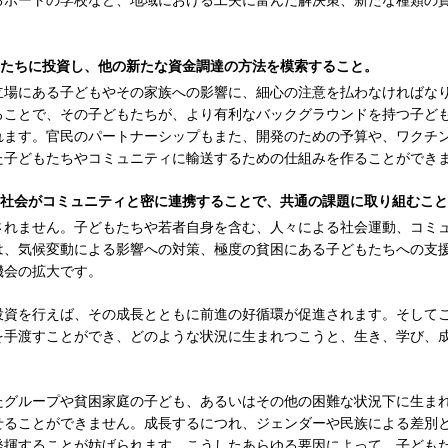
るボートの学校など、地域における工夫に富んだ解決策、新たな種類の
どもたちに投資し、他の新たな資金調達の方法を模索すること。
立場にある子どもやその家族への影響に、細心の注意を払わなければな
ることで、その子どもたちが、より有利なバックグラウンドを持つ子ど
れます。官民のパートナーシップもまた、開発のための予算や、ワクチ
た子どもたちやコミュニティに輸送するための仕組みを作ることができ
市民社会がコミュニティと密に連携することで、共通の課題に取り組むこ
されません。子どもたちや若者自身を含む、人々による社会運動、コミ
は、気候変動による影響への対策、極度の貧困にある子どもたちへの支
機会の拡大です。
投資を行えば、その成長とともに前進の好循環が促進されます。そして
を手渡すことができ、どのような状況に生まれつこうと、生き、学び、
たグループや貧困家庭の子ども、あるいはその他の困難な状況下に生ま
せることができません。成長するにつれ、ジェンダーや民族による差別
発揮することが妨げられます。こうしたあらゆる要因によって、子ども