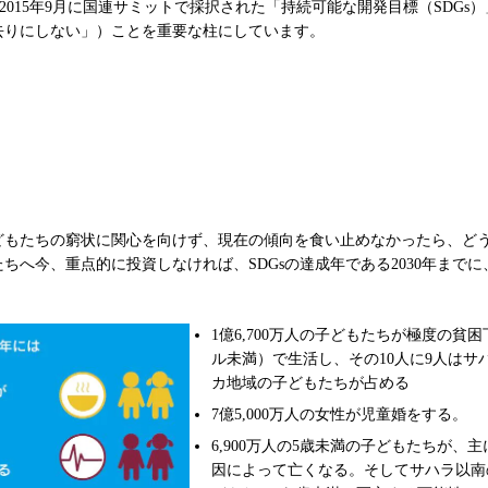
2015年9月に国連サミットで採択された「持続可能な開発目標（SDGs
去りにしない」）ことを重要な柱にしています。
どもたちの窮状に関心を向けず、現在の傾向を食い止めなかったら、ど
ちへ今、重点的に投資しなければ、SDGsの達成年である2030年まで
1億6,700万人の子どもたちが極度の貧困下
ル未満）で生活し、その10人に9人はサ
カ地域の子どもたちが占める
7億5,000万人の女性が児童婚をする。
6,900万人の5歳未満の子どもたちが、
因によって亡くなる。そしてサハラ以南