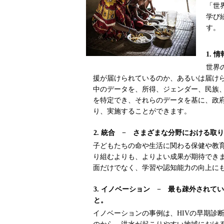
「世
学び
す。
1.
世界
援が届けられているのか、あるいは届け
中のデータを、所得、ジェンダー、民族
を特定でき、それらのデータを基に、政
り、実施することができます。
2. 統合 − さまざまな分野における取
子どもたちの命や生活に関わる保健や教
り組むよりも、よりよい成果が期待でき
面だけでなく、学習や認知能力の向上に
3. イノベーション − 最も疎外され
と。
イノベーションの事例は、HIVの早期診