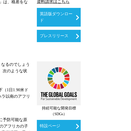
資料請求はこちら
）」は、格差をな
英語版ダウンロー
ド
プレスリリース
うなるのでしょう
に、次のような状
（1日1.90米ド
ハラ以南のアフリ
持続可能な開発目標
（SDGs）
主に予防可能な原
特設ページ
のアフリカの子