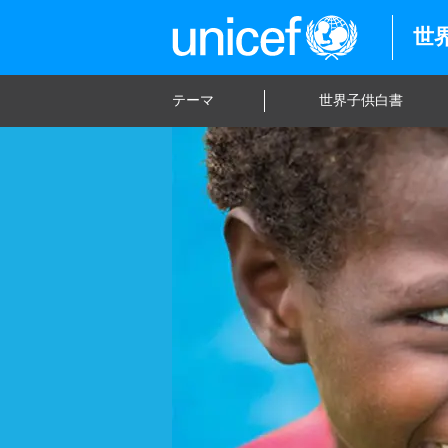
世界
テーマ
世界子供白書