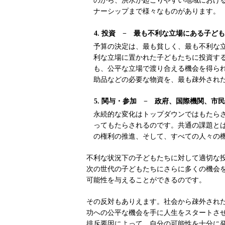
のから、洪水が起こりやすい地域におけ
ナーシップまで様々なものがあります。
4. 投資 − 最も不利な立場にある子
予算の決定は、最も貧しく、最も不利な
利な立場に置かれた子どもたちに投資す
も、公平な立場で渡り合える機会を得ら
助品などの必要な物資を、最も疎外され
5. 関与・参加 − 政府、国際機関、
永続的な変化はトップダウンではもたら
ってもたらされるのです。共通の課題と
の権利の推進、そして、すべての人々の
不利な状況下の子どもたちに対して適切な
次の世代の子どもたちにさらに多くの機会
可能性を与えることができるのです。
その反対もありえます。社会から疎外され
功への公平な機会を手に人生をスタートさ
排斥要因によって、自分の可能性を十分に