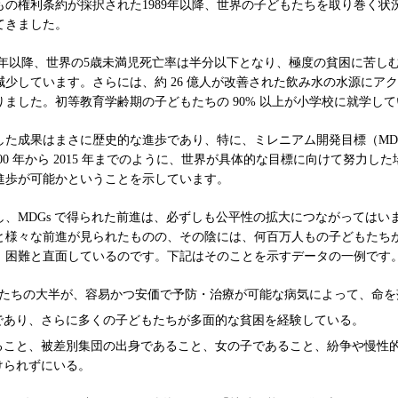
もの権利条約が採択された1989年以降、世界の子どもたちを取り巻く状
てきました。
90 年以降、世界の5歳未満児死亡率は半分以下となり、極度の貧困に苦し
減少しています。さらには、約 26 億人が改善された飲み水の水源にア
りました。初等教育学齢期の子どもたちの 90% 以上が小学校に就学し
した成果はまさに歴史的な進歩であり、特に、ミレニアム開発目標（MD
2000 年から 2015 年までのように、世界が具体的な目標に向けて努力し
進歩が可能かということを示しています。
し、MDGs で得られた前進は、必ずしも公平性の拡大につながってはい
と様々な前進が見られたものの、その陰には、何百万人もの子どもたち
、困難と直面しているのです。下記はそのことを示すデータの一例です
の子どもたちの大半が、容易かつ安価で予防・治療が可能な病気によって、命
であり、さらに多くの子どもたちが多面的な貧困を経験している。
ること、被差別集団の出身であること、女の子であること、紛争や慢性
けられずにいる。