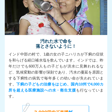
汚れた水で命を
落とさないように！
インド中部の村で、1歳の女の子ニハリカが下痢の症状
を和らげる経口補水塩を飲んでいます。インドでは、昨
年だけでも600万人もの子どもが洪水に見舞われるな
ど、気候変動の影響が深刻であり、汚水の蔓延を原因と
する下痢性の病気で毎年多くの幼い命が失われていま
す。
下痢の子どもの治療をはじめ、国内10州で4,000カ
所を超える医療施設への水・衛生支援
も行なっていま
す。