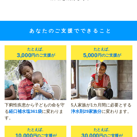
あなたのご支援でできること
たとえば、
たとえば、
3,000
5,000
円のご支援が
円のご支援が
下痢性疾患から子どもの命を守
5人家族が1カ月間に必要とする
る
経口補水塩361袋
に変わりま
浄水剤29家族分
に変わります。
す。
たとえば、
たとえば、
10,000
30,000
円のご支援が
円のご支援が