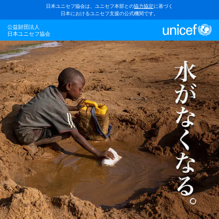
日本ユニセフ協会は、ユニセフ本部との
協力協定
に基づく
日本におけるユニセフ支援の公式機関です。
公益財団法人
日本ユニセフ協会