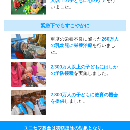
人以上の子どもに心のケア
を行
いました。
緊急下でもすこやかに
重度の栄養不良に陥った
260万人
の乳幼児に栄養治療
を行いまし
た。
2,300万人以上の子どもにはしか
の予防接種
を実施しました。
2,800万人の子どもに教育の機会
を提供
しました。
ユニセフ募金は税額控除の対象となり、