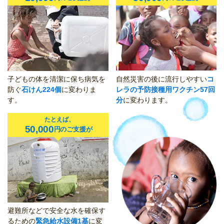
子どもの体を清潔に保ち病気を
自然災害の後に流行しやすい
コ
防ぐ
石けん224個
に変わりま
レラの予防接種用ワクチン57回
す。
分
に変わります。
たとえば、
50,000
円のご支援が
避難所などで安全な水を確保す
るための
緊急給水設備1基
に変