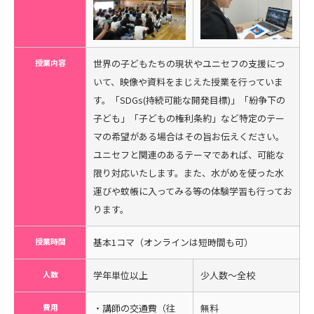
授業内容
世界の子どもたちの現状やユニセフの支援につ
いて、映像や資料をまじえた授業を行っていま
す。「SDGs(持続可能な開発目標)」「紛争下の
子ども」「子どもの権利条約」など特定のテー
マの希望がある場合はその旨お伝えください。
ユニセフと関連のあるテーマであれば、可能な
限り対応いたします。また、水がめを使った水
運びや蚊帳に入ってみる等の体験学習も行ってお
ります。
授業時間
基本1コマ（オンラインは短時間も可）
人数
学年単位以上
少人数～全校
費用
・講師の交通費（往
無料