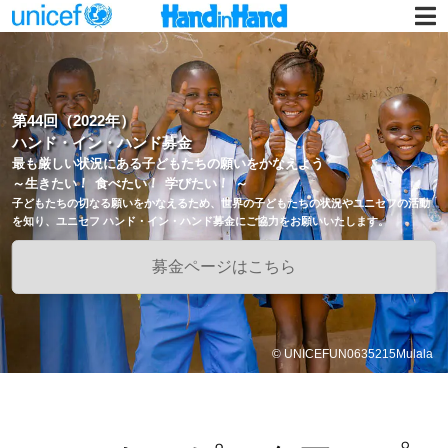
第44回（2022年）
ハンド・イン・ハンド募金
最も厳しい状況にある子どもたちの願いをかなえよう
！
！
！
～生きたい
食べたい
学びたい
～
子どもたちの切なる願いをかなえるため、世界の子どもたちの状況やユニセフの活動
を知り、ユニセフ ハンド・イン・ハンド募金にご協力をお願いいたします。
募金ページはこちら
© UNICEFUN0635215Mulala