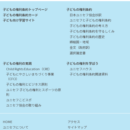
⼦どもの権利条約トップページ
⼦どもの権利条約
⼦どもの権利条約カード
⽇本ユニセフ協会抄訳
⼦ども向け学習サイト
ユニセフと⼦どもの権利条約
⼦どもの権利条約の考え⽅
⼦どもの権利条約を守るしくみ
⼦どもの権利条約の歴史
締結国・地域
全⽂（政府訳）
選択議定書
⼦どもの権利の実践
⼦どもの権利を学ぼう
Child Rights Education（CRE）
ユニセフハウス
⼦どもにやさしいまちづくり事業
⼦どもの権利条約関連資料
（CFCI）
子どもの権利とビジネス原則
ユニセフ ⼦どもの権利とスポーツの原
則
ユニセフこどスポ
ユニセフ協会の取り組み
HOME
アクセス
ユニセフについて
サイトマップ