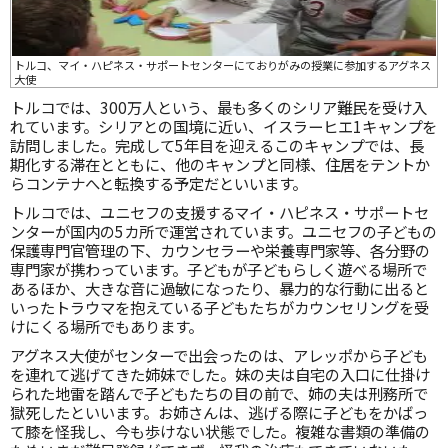
トルコ、マイ・ハピネス・サポートセンターにておりがみの授業に参加するアグネス
大使
トルコでは、300万人という、最も多くのシリア難民を受け入
れています。シリアとの国境に近い、イスラーヒエ1キャンプを
訪問しました。完成して5年目を迎えるこのキャンプでは、長
期化する滞在とともに、他のキャンプと同様、住居をテントか
らコンテナへと転換する予定だといいます。
トルコでは、ユニセフの支援するマイ・ハピネス・サポートセ
ンターが国内の5カ所で運営されています。ユニセフの子どもの
保護専門官管理の下、カウンセラーや栄養専門家等、各分野の
専門家が携わっています。子どもが子どもらしく遊べる場所で
あるほか、大きな音に過敏になったり、暴力的な行動に出ると
いったトラウマを抱えている子どもたちがカウンセリングを受
けにくる場所でもあります。
アグネス大使がセンターで出会ったのは、アレッポから子ども
を連れて逃げてきた姉妹でした。妹の夫は自宅の入口に仕掛け
られた地雷を踏んで子どもたちの目の前で、姉の夫は刑務所で
獄死したといいます。お姉さんは、逃げる際に子どもをかばっ
て膝を怪我し、今も歩けない状態でした。複雑な書類の準備の