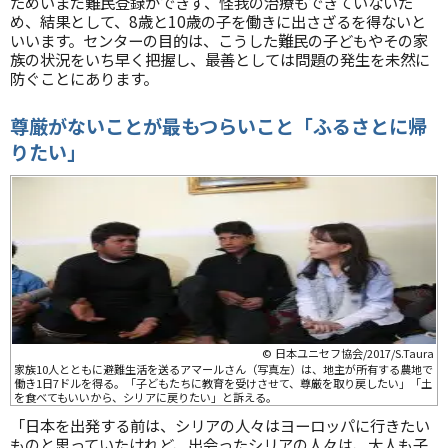
ためいまだ難民登録ができず、怪我の治療もできていないた
め、結果として、8歳と10歳の子を働きに出さざるを得ないと
いいます。センターの目的は、こうした難民の子どもやその家
族の状況をいち早く把握し、最善としては問題の発生を未然に
防ぐことにあります。
尊厳がないことが最もつらいこと「ふるさとに帰
りたい」
© 日本ユニセフ協会/2017/S.Taura
家族10人とともに避難生活を送るアマールさん（写真左）は、地主が所有する農地で
働き1日7ドルを得る。「子どもたちに教育を受けさせて、尊厳を取り戻したい」「土
を食べてもいいから、シリアに戻りたい」と訴える。
「日本を出発する前は、シリアの人々はヨーロッパに行きたい
ものと思っていたけれど、出会ったシリアの人々は、大人も子