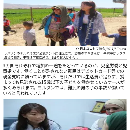
© 日本ユニセフ協会/2017/S.Taura
レバノンのデルハミエ非公式テント居住区にて。13歳のアヤさんは、午前中はレタス
農場で働き、午後は学校に通う。1日の収入は4ドル。
3カ国それぞれで増加の一途をたどっているのが、児童労働と児
童婚です。働くことが許されない難民はデビットカード等での
現金支給に頼っていますが、それだけでは生活費が足りず、捕
まっても見逃される15歳以下の子どもを働かせているケースが
多くみられます。ヨルダンでは、難民の男の子の半数が働いて
いると言われています。