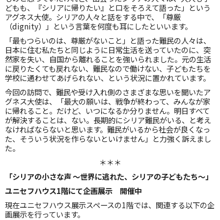
どもも、『シリアに帰りたい』と口をそろえて語った」という
アグネス大使。シリアの人々と話をする中で、「尊厳
（dignity）」という言葉を何度も耳にしたといいます。
「最もつらいのは、尊厳がないこと」と語った難民の人々は、
日本に住む私たちと同じように日常生活を送っていたのに、突
然家を失い、自国から離れることを強いられました。元の生活
に戻りたくても戻れない、難民なので働けない、子どもたちを
学校に通わせてあげられない、という状況に置かれています。
今回の訪問で、難民や受け入れ側のさまざまな思いを聞いたア
グネス大使は、「最大の願いは、戦争が終わって、みんなが家
に帰れること。だけど、いつになるか分りません。明日すべて
が解決することは、ない。長期的にシリア難民がいる、と考え
なければならないと思います。難民がいるから社会が良くなっ
た、そういう状況を作らないといけません」と力強く訴えまし
た。
＊＊＊
「シリアの小さな声
〜世界に逃れた、シリアの子どもたち〜」
ユニセフハウス
1
階にて企画展示 開催中
現在ユニセフハウス展示スペースの1階では、関連する以下の企
画展示を行っています。