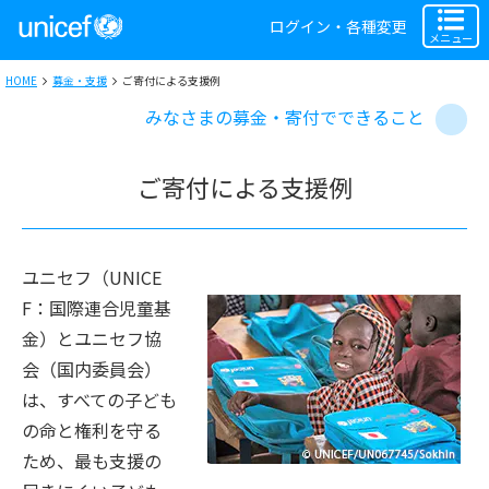
ログイン・各種変更
メニュー
HOME
募金・支援
ご寄付による支援例
みなさまの募金・寄付でできること
ご寄付による支援例
ユニセフ（UNICE
F：国際連合児童基
金）とユニセフ協
会（国内委員会）
は、すべての子ども
の命と権利を守る
ため、最も支援の