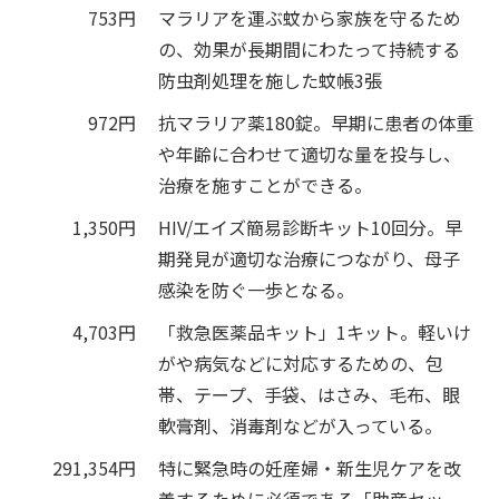
753円
マラリアを運ぶ蚊から家族を守るため
の、効果が長期間にわたって持続する
防虫剤処理を施した蚊帳3張
972円
抗マラリア薬180錠。早期に患者の体重
や年齢に合わせて適切な量を投与し、
治療を施すことができる。
1,350円
HIV/エイズ簡易診断キット10回分。早
期発見が適切な治療につながり、母子
感染を防ぐ一歩となる。
4,703円
「救急医薬品キット」1キット。軽いけ
がや病気などに対応するための、包
帯、テープ、手袋、はさみ、毛布、眼
軟膏剤、消毒剤などが入っている。
291,354円
特に緊急時の妊産婦・新生児ケアを改