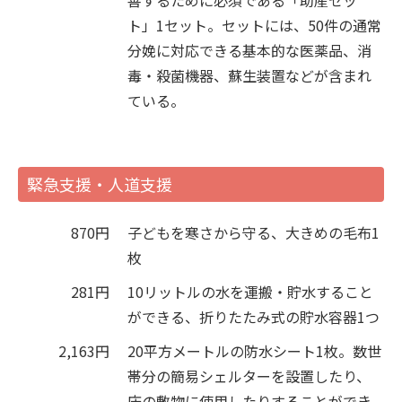
善するために必須である「助産セッ
ト」1セット。セットには、50件の通常
分娩に対応できる基本的な医薬品、消
毒・殺菌機器、蘇生装置などが含まれ
ている。
緊急支援・人道支援
870円
子どもを寒さから守る、大きめの毛布1
枚
281円
10リットルの水を運搬・貯水すること
ができる、折りたたみ式の貯水容器1つ
2,163円
20平方メートルの防水シート1枚。数世
帯分の簡易シェルターを設置したり、
床の敷物に使用したりすることができ